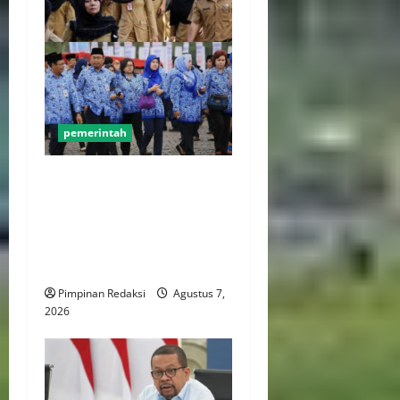
pemerintah
Mendagri Tito Karnavian:
Siapkan Tiga Opsi Agar
Pemda Tetap Mampu Bayar
Gaji Pegawai, Mulai Dari
Efisiensi Hingga Top Up TKD
Pimpinan Redaksi
Agustus 7,
2026