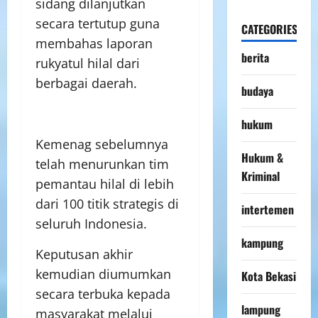
sidang dilanjutkan
secara tertutup guna
CATEGORIES
membahas laporan
berita
rukyatul hilal dari
berbagai daerah.
budaya
hukum
Kemenag sebelumnya
Hukum &
telah menurunkan tim
Kriminal
pemantau hilal di lebih
dari 100 titik strategis di
intertemen
seluruh Indonesia.
kampung
Keputusan akhir
kemudian diumumkan
Kota Bekasi
secara terbuka kepada
lampung
masyarakat melalui