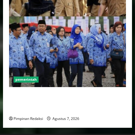
pemerintah
Mendagri Tito Karnavian: Siapkan Tiga Opsi Agar
Pemda Tetap Mampu Bayar Gaji Pegawai, Mulai Dari
Efisiensi Hingga Top Up TKD
Pimpinan Redaksi
Agustus 7, 2026