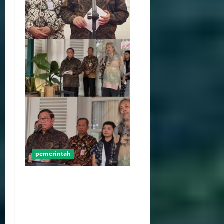
pemerintah
Pemprov DKI Naikkan Nilai
Obligasi Daerah Jadi Rp5,2
Triliun, Pramono
Prioritaskas Untuk