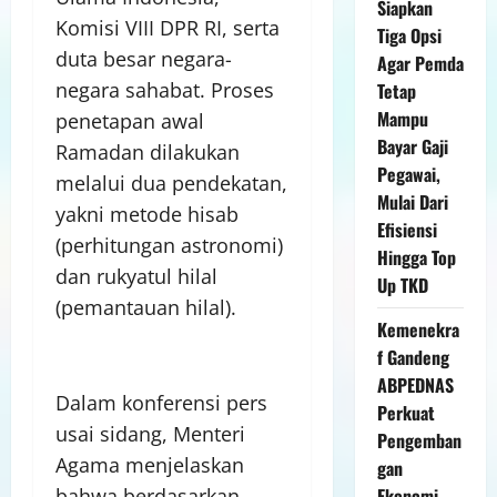
Siapkan
Komisi VIII DPR RI, serta
Tiga Opsi
duta besar negara-
Agar Pemda
negara sahabat. Proses
Tetap
Mampu
penetapan awal
Bayar Gaji
Ramadan dilakukan
Pegawai,
melalui dua pendekatan,
Mulai Dari
yakni metode hisab
Efisiensi
(perhitungan astronomi)
Hingga Top
dan rukyatul hilal
Up TKD
(pemantauan hilal).
Kemenekra
f Gandeng
ABPEDNAS
Dalam konferensi pers
Perkuat
usai sidang, Menteri
Pengemban
Agama menjelaskan
gan
bahwa berdasarkan
Ekonomi