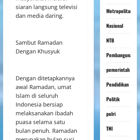
siaran langsung televisi
Metropolitan
dan media daring.
Nasional
NTB
Sambut Ramadan
Dengan Khusyuk
Pembangunan
pemerintah
Dengan ditetapkannya
Pendidikan
awal Ramadan, umat
Islam di seluruh
Politik
Indonesia bersiap
melaksanakan ibadah
polri
puasa selama satu
TNI
bulan penuh. Ramadan
merupakan bulan suci