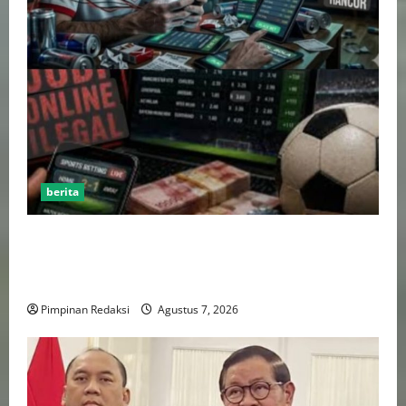
berita
Perputaran Dana Judi Online Tembus Rp86,82
Triliun, PPATK: Piala Dunia 2026 Picu Lonjakan
Aktivitas Taruhan
Pimpinan Redaksi
Agustus 7, 2026