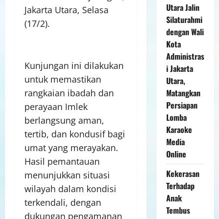
Utara Jalin
Jakarta Utara, Selasa
Silaturahmi
(17/2).
dengan Wali
Kota
Administras
Kunjungan ini dilakukan
i Jakarta
untuk memastikan
Utara,
rangkaian ibadah dan
Matangkan
Persiapan
perayaan Imlek
Lomba
berlangsung aman,
Karaoke
tertib, dan kondusif bagi
Media
umat yang merayakan.
Online
Hasil pemantauan
Kekerasan
menunjukkan situasi
Terhadap
wilayah dalam kondisi
Anak
terkendali, dengan
Tembus
dukungan pengamanan