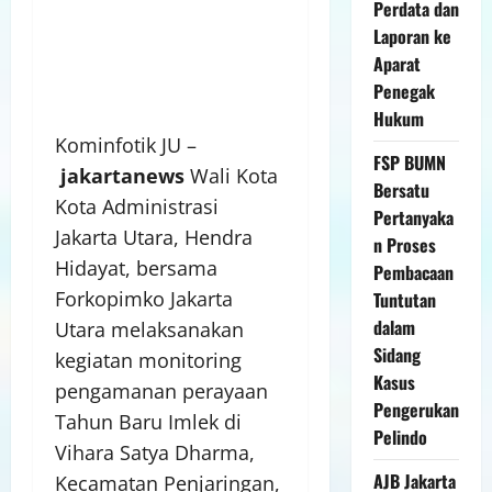
Perdata dan
Laporan ke
Aparat
Penegak
Hukum
Kominfotik JU –
FSP BUMN
jakartanews
Wali Kota
Bersatu
Kota Administrasi
Pertanyaka
Jakarta Utara, Hendra
n Proses
Hidayat, bersama
Pembacaan
Forkopimko Jakarta
Tuntutan
dalam
Utara melaksanakan
Sidang
kegiatan monitoring
Kasus
pengamanan perayaan
Pengerukan
Tahun Baru Imlek di
Pelindo
Vihara Satya Dharma,
AJB Jakarta
Kecamatan Penjaringan,