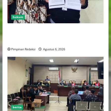
hukum
Bank Aladin Syariah Tolak Ganti Kerugian Dana
Nasabah, GUMIRAN LAW OFFICE Siapkan Gugatan
Perdata dan Laporan ke Aparat Penegak Hukum
Pimpinan Redaksi
Agustus 6, 2026
berita