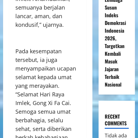
semuanya berjalan
Susun
Indeks
lancar, aman, dan
Demokrasi
kondusif,” ujarnya.
Indonesia
2026,
Targetkan
Pada kesempatan
Kembali
tersebut, ia juga
Masuk
menyampaikan ucapan
Jajaran
Terbaik
selamat kepada umat
Nasional
yang merayakan.
“Selamat Hari Raya
Imlek, Gong Xi Fa Cai.
Semoga semua umat
RECENT
berbahagia, selalu
COMMENTS
sehat, serta diberikan
Tidak ada
berkah kebahagiaan,