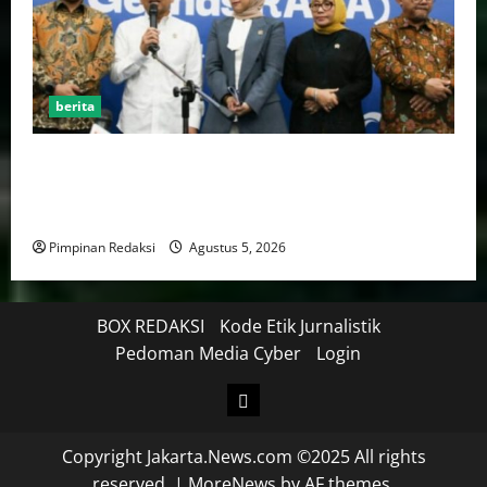
berita
Kekerasan Terhadap Anak Tembus 21.000 Kasus,
Pemerintah Perkuat Peran Kepala Daerah Untuk
Perlindungan Anak Hingga Ruang Digital
Pimpinan Redaksi
Agustus 5, 2026
BOX REDAKSI
Kode Etik Jurnalistik
Pedoman Media Cyber
Login
Copyright Jakarta.News.com ©2025 All rights
reserved.
|
MoreNews
by AF themes.