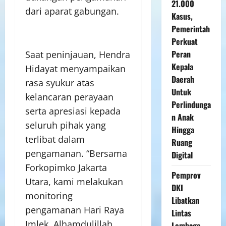
21.000
dari aparat gabungan.
Kasus,
Pemerintah
Perkuat
Peran
Saat peninjauan, Hendra
Kepala
Hidayat menyampaikan
Daerah
rasa syukur atas
Untuk
kelancaran perayaan
Perlindunga
serta apresiasi kepada
n Anak
seluruh pihak yang
Hingga
terlibat dalam
Ruang
pengamanan. “Bersama
Digital
Forkopimko Jakarta
Pemprov
Utara, kami melakukan
DKI
monitoring
Libatkan
pengamanan Hari Raya
Lintas
Imlek. Alhamdulillah,
Lembaga