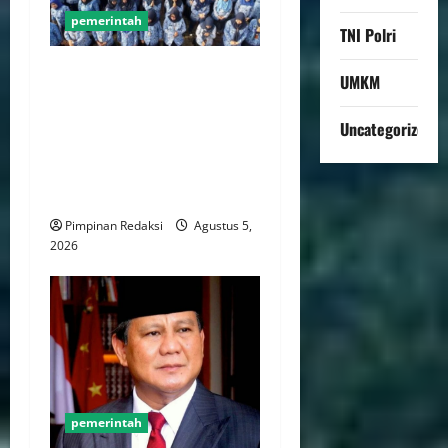
pemerintah
TNI Polri
WFH ASN Diperpanjang
UMKM
Hingga Akhir September
2026, Qodari: Pemerintah
Uncategorized
Dorong Transformasi
Birokrasi Modern dan
Efisien
Pimpinan Redaksi
Agustus 5,
2026
pemerintah