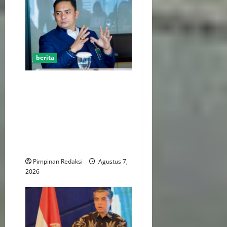
berita
Kemenekraf Gandeng
ABPEDNAS Perkuat
Pengembangan Ekonomi
Kreatif Berbasis Desa,
Wujudkan Desa Kreatif Yang
Mandiri dan Berdaya Saing
Pimpinan Redaksi
Agustus 7,
2026