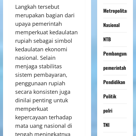
Langkah tersebut
Metropolitan
merupakan bagian dari
upaya pemerintah
Nasional
memperkuat kedaulatan
NTB
rupiah sebagai simbol
kedaulatan ekonomi
Pembangunan
nasional. Selain
menjaga stabilitas
pemerintah
sistem pembayaran,
Pendidikan
penggunaan rupiah
secara konsisten juga
Politik
dinilai penting untuk
memperkuat
polri
kepercayaan terhadap
TNI
mata uang nasional di
tengah meningkatnya