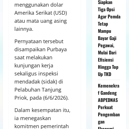
Siapkan
menggunakan dolar
Tiga Opsi
Amerika Serikat (USD)
Agar Pemda
atau mata uang asing
Tetap
lainnya.
Mampu
Bayar Gaji
Pernyataan tersebut
Pegawai,
disampaikan Purbaya
Mulai Dari
saat melakukan
Efisiensi
kunjungan kerja
Hingga Top
sekaligus inspeksi
Up TKD
mendadak (sidak) di
Kemenekra
Pelabuhan Tanjung
f Gandeng
Priok, pada (6/6/2026).
ABPEDNAS
Perkuat
Dalam kesempatan itu,
Pengemban
ia menegaskan
gan
komitmen pemerintah
Ekonomi