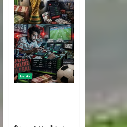
berita
Perputaran Dana Judi Online
Tembus Rp86,82 Triliun,
PPATK: Piala Dunia 2026
Picu Lonjakan Aktivitas
Taruhan