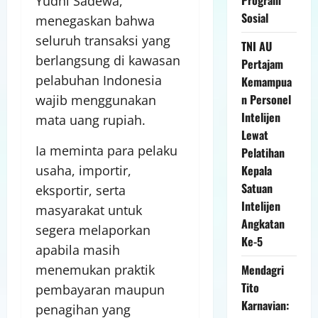
Yudhi Sadewa,
Sosial
menegaskan bahwa
seluruh transaksi yang
TNI AU
berlangsung di kawasan
Pertajam
pelabuhan Indonesia
Kemampua
n Personel
wajib menggunakan
Intelijen
mata uang rupiah.
Lewat
Ia meminta para pelaku
Pelatihan
usaha, importir,
Kepala
Satuan
eksportir, serta
Intelijen
masyarakat untuk
Angkatan
segera melaporkan
Ke-5
apabila masih
menemukan praktik
Mendagri
Tito
pembayaran maupun
Karnavian:
penagihan yang