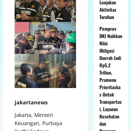
Lonjakan
Aktivitas
Taruhan
Pemprov
DKI Naikkan
Nilai
Obligasi
Daerah Jadi
Rp5,2
Triliun,
Pramono
Prioritaska
s Untuk
Transportas
jakartanews
i, Layanan
Jakarta, Menteri
Kesehatan
Keuangan, Purbaya
dan
Program