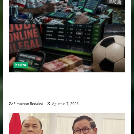
berita
Perputaran Dana Judi Online Tembus Rp86,82
Triliun, PPATK: Piala Dunia 2026 Picu Lonjakan
Aktivitas Taruhan
Pimpinan Redaksi
Agustus 7, 2026