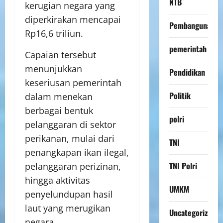
NTB
kerugian negara yang
diperkirakan mencapai
Pembangunan
Rp16,6 triliun.
pemerintah
Capaian tersebut
menunjukkan
Pendidikan
keseriusan pemerintah
Politik
dalam menekan
berbagai bentuk
polri
pelanggaran di sektor
perikanan, mulai dari
TNI
penangkapan ikan ilegal,
TNI Polri
pelanggaran perizinan,
hingga aktivitas
UMKM
penyelundupan hasil
laut yang merugikan
Uncategorized
negara.