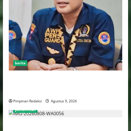
berita
Jelang HUT RI ke-81, Ketum DPP AWPI Hengki Ahmat
Jazuli: Kemerdekaan Harus Diisi dengan Karya dan
Pers Profesional
Pimpinan Redaksi
Agustus 9, 2026
pemerintah
Luhut Tegaskan Hilirisasi Harus Lebih Adil Bagi