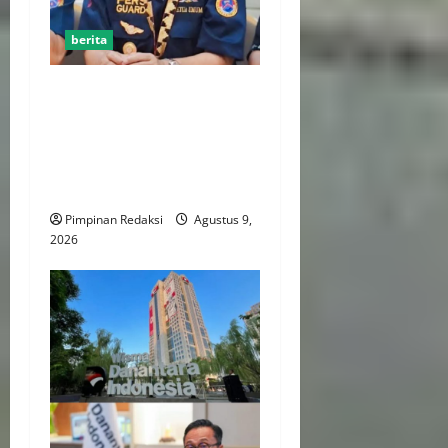
berita
Jelang HUT RI ke-81, Ketum
DPP AWPI Hengki Ahmat
Jazuli: Kemerdekaan Harus
Diisi dengan Karya dan Pers
Profesional
Pimpinan Redaksi
Agustus 9,
2026