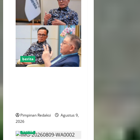
berita
Kejaksaan Agung Hingga
Kementerian Hukum
Perkuat Pengawalan
Penataan 274 BUMN Hingga
Juli 2026
Pimpinan Redaksi
Agustus 9,
2026
berita