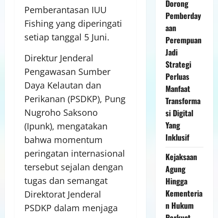
Dorong
Pemberantasan IUU
Pemberday
Fishing yang diperingati
aan
setiap tanggal 5 Juni.
Perempuan
Jadi
Direktur Jenderal
Strategi
Pengawasan Sumber
Perluas
Daya Kelautan dan
Manfaat
Perikanan (PSDKP), Pung
Transforma
Nugroho Saksono
si Digital
Yang
(Ipunk), mengatakan
Inklusif
bahwa momentum
peringatan internasional
Kejaksaan
tersebut sejalan dengan
Agung
tugas dan semangat
Hingga
Kementeria
Direktorat Jenderal
n Hukum
PSDKP dalam menjaga
Perkuat