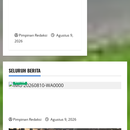
Pemberdayaan Perempuan
Jadi Strategi Perluas
Manfaat Transformasi
Digital Yang Inklusif
Pimpinan Redaksi
Agustus 9,
2026
SELURUH BERITA
berita
Jelang HUT RI ke-81, Ketum DPP AWPI Hengki Ahmat
Jazuli: Kemerdekaan Harus Diisi dengan Karya dan
Pers Profesional
Pimpinan Redaksi
Agustus 9, 2026