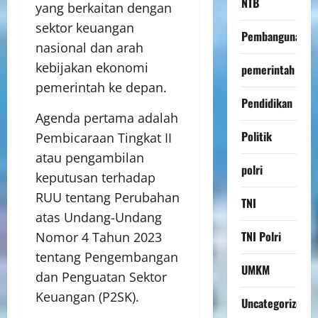
NTB
yang berkaitan dengan
sektor keuangan
Pembangunan
nasional dan arah
kebijakan ekonomi
pemerintah
pemerintah ke depan.
Pendidikan
Agenda pertama adalah
Politik
Pembicaraan Tingkat II
atau pengambilan
polri
keputusan terhadap
RUU tentang Perubahan
TNI
atas Undang-Undang
TNI Polri
Nomor 4 Tahun 2023
tentang Pengembangan
UMKM
dan Penguatan Sektor
Keuangan (P2SK).
Uncategorized