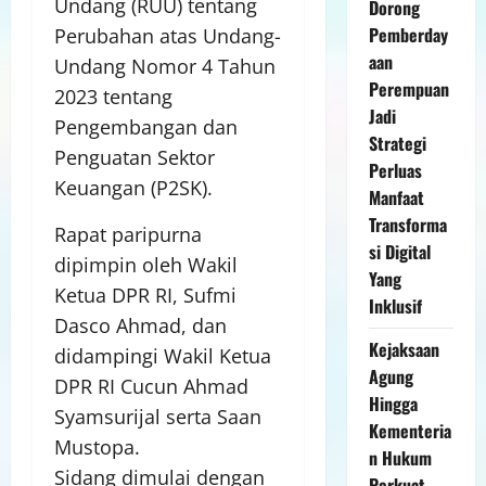
Undang (RUU) tentang
Dorong
Pemberday
Perubahan atas Undang-
aan
Undang Nomor 4 Tahun
Perempuan
2023 tentang
Jadi
Pengembangan dan
Strategi
Penguatan Sektor
Perluas
Keuangan (P2SK).
Manfaat
Transforma
Rapat paripurna
si Digital
dipimpin oleh Wakil
Yang
Ketua DPR RI, Sufmi
Inklusif
Dasco Ahmad, dan
Kejaksaan
didampingi Wakil Ketua
Agung
DPR RI Cucun Ahmad
Hingga
Syamsurijal serta Saan
Kementeria
Mustopa.
n Hukum
Sidang dimulai dengan
Perkuat