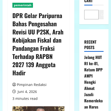
CARI
pemerintah
DPR Gelar Paripurna
Cari
Bahas Pengesahan
Revisi UU P2SK, Arah
Kebijakan Fiskal dan
RECENT
Pandangan Fraksi
POSTS
Terhadap RAPBN
Jelang HUT
2027 139 Anggota
RI ke-81,
Ketum DPP
Hadir
AWPI
Hengki
Pimpinan Redaksi
Ahmat
Juni 4, 2026
Jazuli:
3 minutes read
Kemerdeka
an Harus