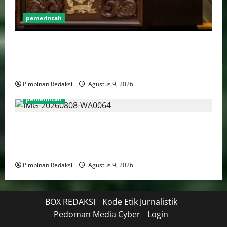
pemerintah
Puan Maharani Minta Tenaga Kesehatan Berempati
Kepada Pasien BPJS, Dorong Perbaikan Sistem dan
Budaya Pelayanan Kesehatan
Pimpinan Redaksi
Agustus 9, 2026
pemerintah
Menteri PANRB: Dorong Pemberdayaan Perempuan
Jadi Strategi Perluas Manfaat Transformasi Digital
Yang Inklusif
Pimpinan Redaksi
Agustus 9, 2026
BOX REDAKSI
Kode Etik Jurnalistik
Pedoman Media Cyber
Login