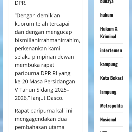
budaya
DPR.
hukum
“Dengan demikian
kuorum telah tercapai
Hukum &
dan dengan mengucap
Kriminal
bismillahirrahmanirrahim,
perkenankan kami
intertemen
selaku pimpinan dewan
kampung
membuka rapat
paripurna DPR RI yang
Kota Bekasi
ke-20 Masa Persidangan
V Tahun Sidang 2025–
lampung
2026,” lanjut Dasco.
Metropolitan
Rapat paripurna kali ini
mengagendakan dua
Nasional
pembahasan utama