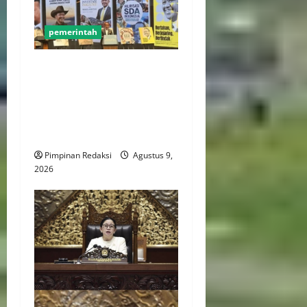
pemerintah
Luhut Tegaskan Hilirisasi
Harus Lebih Adil Bagi
Daerah Penghasil dan
Manfaatnya Harus Dirasakan
Masyarakat
Pimpinan Redaksi
Agustus 9,
2026