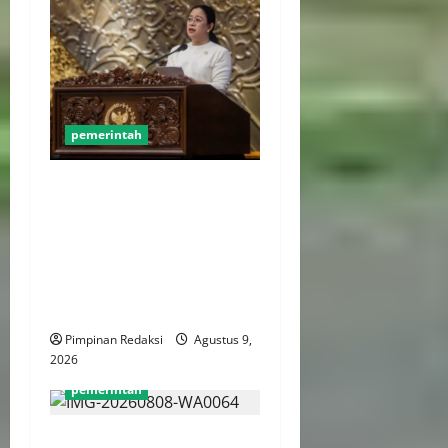
pemerintah
Puan Maharani Minta Tenaga
Kesehatan Berempati
Kepada Pasien BPJS, Dorong
Perbaikan Sistem dan
Budaya Pelayanan
Kesehatan
Pimpinan Redaksi
Agustus 9,
2026
pemerintah
Menteri PANRB: Dorong