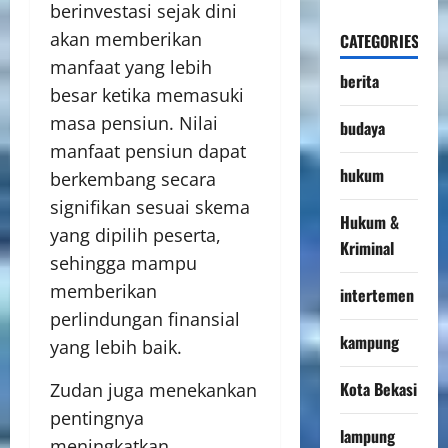
berinvestasi sejak dini
akan memberikan
CATEGORIES
manfaat yang lebih
berita
besar ketika memasuki
masa pensiun. Nilai
budaya
manfaat pensiun dapat
hukum
berkembang secara
signifikan sesuai skema
Hukum &
yang dipilih peserta,
Kriminal
sehingga mampu
memberikan
intertemen
perlindungan finansial
kampung
yang lebih baik.
Kota Bekasi
Zudan juga menekankan
pentingnya
lampung
meningkatkan