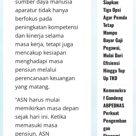
sumber daya manusia
Siapkan
Tiga Opsi
aparatur tidak hanya
Agar Pemda
berfokus pada
Tetap
peningkatan kompetensi
Mampu
dan kinerja selama
Bayar Gaji
masa kerja, tetapi juga
Pegawai,
mencakup kesiapan
Mulai Dari
menghadapi masa
Efisiensi
pensiun melalui
Hingga Top
Up TKD
perencanaan keuangan
yang matang.
Kemenekra
f Gandeng
“ASN harus mulai
ABPEDNAS
memikirkan masa depan
Perkuat
sejak hari ini. Ketika
Pengemban
memasuki masa
gan
pensiun, ASN
Ekonomi