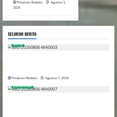
Pimpinan Redaksi
Agustus 5,
2026
SELURUH BERITA
berita
Perputaran Dana Judi Online Tembus Rp86,82
Triliun, PPATK: Piala Dunia 2026 Picu Lonjakan
Aktivitas Taruhan
Pimpinan Redaksi
Agustus 7, 2026
pemerintah
Pemprov DKI Naikkan Nilai Obligasi Daerah Jadi
Rp5,2 Triliun, Pramono Prioritaskas Untuk
Transportasi, Layanan Kesehatan dan Program Sosial