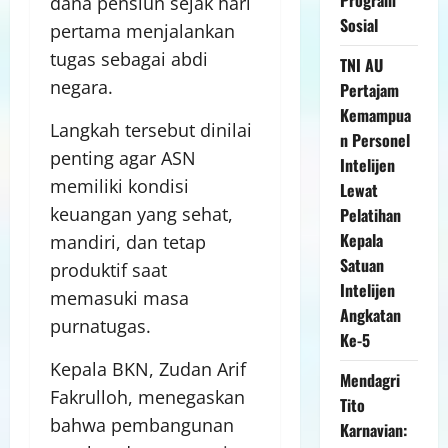
dana pensiun sejak hari
Sosial
pertama menjalankan
tugas sebagai abdi
TNI AU
negara.
Pertajam
Kemampua
Langkah tersebut dinilai
n Personel
penting agar ASN
Intelijen
memiliki kondisi
Lewat
keuangan yang sehat,
Pelatihan
Kepala
mandiri, dan tetap
Satuan
produktif saat
Intelijen
memasuki masa
Angkatan
purnatugas.
Ke-5
Kepala BKN, Zudan Arif
Mendagri
Fakrulloh, menegaskan
Tito
bahwa pembangunan
Karnavian: