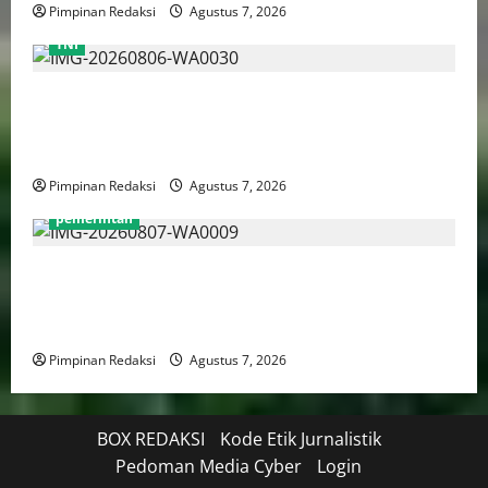
Pimpinan Redaksi
Agustus 7, 2026
TNI
TNI AU Pertajam Kemampuan Personel Intelijen
Lewat Pelatihan Kepala Satuan Intelijen Angkatan Ke-
5
Pimpinan Redaksi
Agustus 7, 2026
pemerintah
Mendagri Tito Karnavian: Siapkan Tiga Opsi Agar
Pemda Tetap Mampu Bayar Gaji Pegawai, Mulai Dari
Efisiensi Hingga Top Up TKD
Pimpinan Redaksi
Agustus 7, 2026
BOX REDAKSI
Kode Etik Jurnalistik
Pedoman Media Cyber
Login