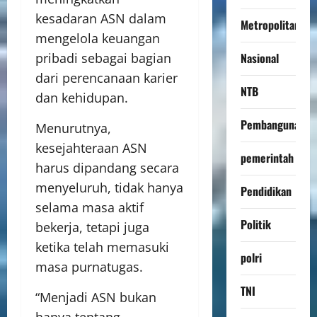
kesadaran ASN dalam
Metropolitan
mengelola keuangan
Nasional
pribadi sebagai bagian
dari perencanaan karier
NTB
dan kehidupan.
Pembangunan
Menurutnya,
kesejahteraan ASN
pemerintah
harus dipandang secara
menyeluruh, tidak hanya
Pendidikan
selama masa aktif
Politik
bekerja, tetapi juga
ketika telah memasuki
polri
masa purnatugas.
TNI
“Menjadi ASN bukan