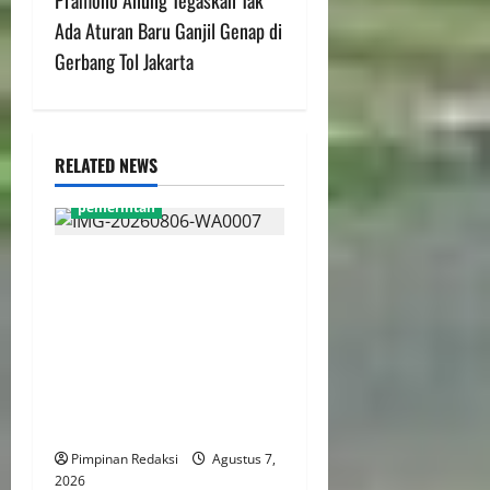
Pramono Anung Tegaskan Tak
Ada Aturan Baru Ganjil Genap di
Gerbang Tol Jakarta
RELATED NEWS
pemerintah
Pemprov DKI Naikkan Nilai
Obligasi Daerah Jadi Rp5,2
Triliun, Pramono
Prioritaskas Untuk
Transportasi, Layanan
Kesehatan dan Program
Sosial
Pimpinan Redaksi
Agustus 7,
2026