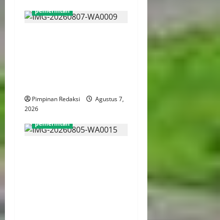
pemerintah
Mendagri Tito Karnavian:
Siapkan Tiga Opsi Agar
Pemda Tetap Mampu Bayar
Gaji Pegawai, Mulai Dari
Efisiensi Hingga Top Up TKD
Pimpinan Redaksi
Agustus 7,
2026
pemerintah
WFH ASN Diperpanjang
Hingga Akhir September
2026, Qodari: Pemerintah
Dorong Transformasi
Birokrasi Modern dan
Efisien