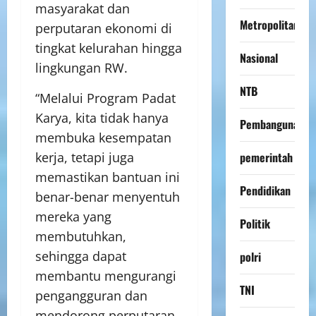
masyarakat dan
Metropolitan
perputaran ekonomi di
tingkat kelurahan hingga
Nasional
lingkungan RW.
NTB
“Melalui Program Padat
Karya, kita tidak hanya
Pembangunan
membuka kesempatan
kerja, tetapi juga
pemerintah
memastikan bantuan ini
Pendidikan
benar-benar menyentuh
mereka yang
Politik
membutuhkan,
sehingga dapat
polri
membantu mengurangi
TNI
pengangguran dan
mendorong perputaran