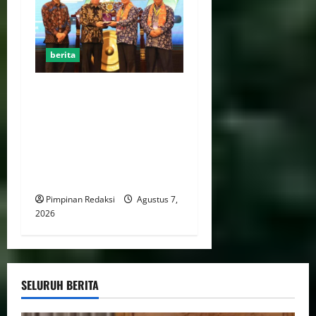
berita
Menaker: Penguatan
Kompetensi Lulusan Untuk
Atasi Kesenjangan
Kebutuhan Dunia Kerja,
Kampus dan Industri Kunci
Cetak SDM Siap Kerja
Pimpinan Redaksi
Agustus 7,
2026
SELURUH BERITA