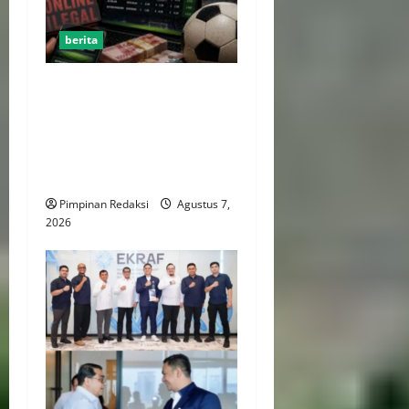
berita
Perputaran Dana Judi Online
Tembus Rp86,82 Triliun,
PPATK: Piala Dunia 2026
Picu Lonjakan Aktivitas
Taruhan
Pimpinan Redaksi
Agustus 7,
2026