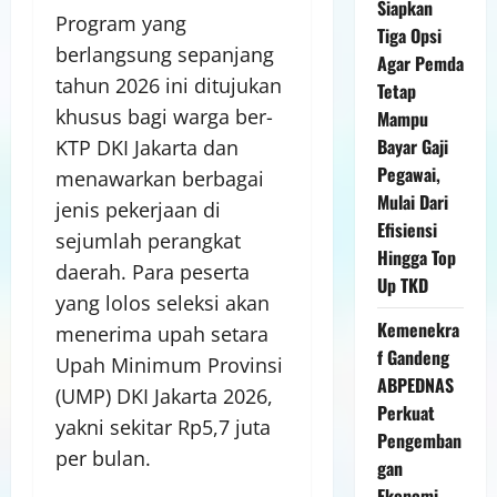
Siapkan
Program yang
Tiga Opsi
berlangsung sepanjang
Agar Pemda
tahun 2026 ini ditujukan
Tetap
khusus bagi warga ber-
Mampu
Bayar Gaji
KTP DKI Jakarta dan
Pegawai,
menawarkan berbagai
Mulai Dari
jenis pekerjaan di
Efisiensi
sejumlah perangkat
Hingga Top
daerah. Para peserta
Up TKD
yang lolos seleksi akan
Kemenekra
menerima upah setara
f Gandeng
Upah Minimum Provinsi
ABPEDNAS
(UMP) DKI Jakarta 2026,
Perkuat
yakni sekitar Rp5,7 juta
Pengemban
per bulan.
gan
Ekonomi