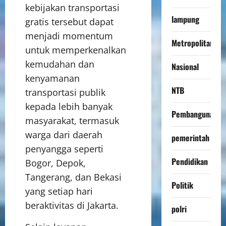
kebijakan transportasi
lampung
gratis tersebut dapat
menjadi momentum
Metropolitan
untuk memperkenalkan
kemudahan dan
Nasional
kenyamanan
NTB
transportasi publik
kepada lebih banyak
Pembangunan
masyarakat, termasuk
warga dari daerah
pemerintah
penyangga seperti
Pendidikan
Bogor, Depok,
Tangerang, dan Bekasi
Politik
yang setiap hari
beraktivitas di Jakarta.
polri