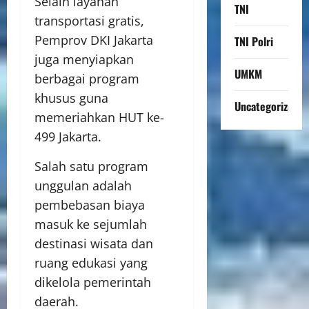
Selain layanan
TNI
transportasi gratis,
Pemprov DKI Jakarta
TNI Polri
juga menyiapkan
UMKM
berbagai program
khusus guna
Uncategorized
memeriahkan HUT ke-
499 Jakarta.
Salah satu program
unggulan adalah
pembebasan biaya
masuk ke sejumlah
destinasi wisata dan
ruang edukasi yang
dikelola pemerintah
daerah.