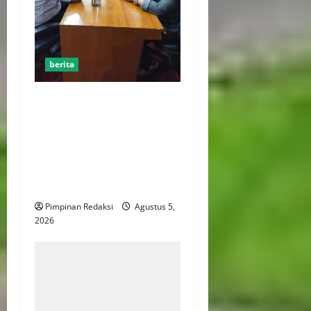
berita
AJB Jakarta Utara Jalin
Silaturahmi dengan Wali
Kota Administrasi Jakarta
Utara, Matangkan Persiapan
Lomba Karaoke Media
Online
Pimpinan Redaksi
Agustus 5,
2026