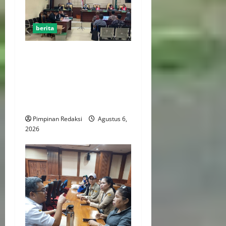
berita
FSP BUMN Bersatu
Pertanyakan Proses
Pembacaan Tuntutan dalam
Sidang Kasus Pengerukan
Pelindo
Pimpinan Redaksi
Agustus 6,
2026