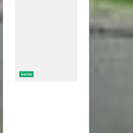
berita
Kekerasan Terhadap Anak
Tembus 21.000 Kasus,
Pemerintah Perkuat Peran
Kepala Daerah Untuk
Perlindungan Anak Hingga
Ruang Digital