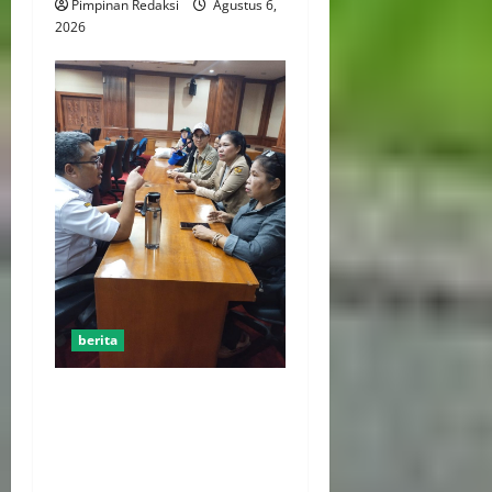
Pimpinan Redaksi
Agustus 6,
2026
berita
AJB Jakarta Utara Jalin
Silaturahmi dengan Wali
Kota Administrasi Jakarta
Utara, Matangkan Persiapan