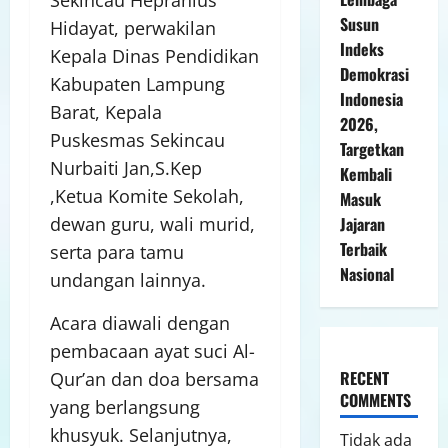
Sekincau Hepranius
Susun
Hidayat, perwakilan
Indeks
Kepala Dinas Pendidikan
Demokrasi
Kabupaten Lampung
Indonesia
Barat, Kepala
2026,
Puskesmas Sekincau
Targetkan
Nurbaiti Jan,S.Kep
Kembali
,Ketua Komite Sekolah,
Masuk
Jajaran
dewan guru, wali murid,
Terbaik
serta para tamu
Nasional
undangan lainnya.
Acara diawali dengan
pembacaan ayat suci Al-
RECENT
Qur’an dan doa bersama
COMMENTS
yang berlangsung
khusyuk. Selanjutnya,
Tidak ada