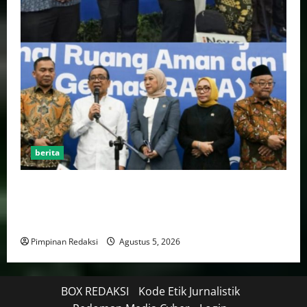
berita
Kekerasan Terhadap Anak Tembus 21.000 Kasus,
Pemerintah Perkuat Peran Kepala Daerah Untuk
Perlindungan Anak Hingga Ruang Digital
Pimpinan Redaksi
Agustus 5, 2026
BOX REDAKSI
Kode Etik Jurnalistik