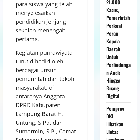
21.000
para siswa yang telah
Kasus,
menyelesaikan
Pemerintah
pendidikan jenjang
Perkuat
sekolah menengah
Peran
pertama.
Kepala
Daerah
Kegiatan purnawiyata
Untuk
turut dihadiri oleh
Perlindunga
berbagai unsur
n Anak
pemerintah dan tokoh
Hingga
masyarakat, di
Ruang
Digital
antaranya Anggota
DPRD Kabupaten
Pemprov
Lampung Barat H.
DKI
Untung, S.Pd. dan
Libatkan
Sumarmin, S.P., Camat
Lintas
Lembaga