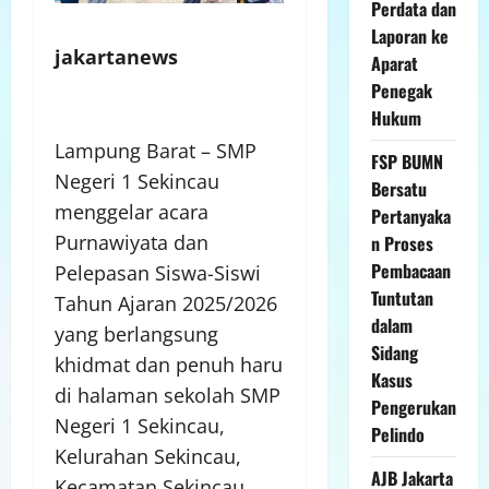
Perdata dan
Laporan ke
jakartanews
Aparat
Penegak
Hukum
Lampung Barat – SMP
FSP BUMN
Negeri 1 Sekincau
Bersatu
menggelar acara
Pertanyaka
Purnawiyata dan
n Proses
Pembacaan
Pelepasan Siswa-Siswi
Tuntutan
Tahun Ajaran 2025/2026
dalam
yang berlangsung
Sidang
khidmat dan penuh haru
Kasus
di halaman sekolah SMP
Pengerukan
Negeri 1 Sekincau,
Pelindo
Kelurahan Sekincau,
AJB Jakarta
Kecamatan Sekincau,