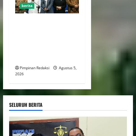
berita
Kekerasan Terhadap Anak
Tembus 21.000 Kasus,
Pemerintah Perkuat Peran
Kepala Daerah Untuk
Perlindungan Anak Hingga
Ruang Digital
Pimpinan Redaksi
Agustus 5,
2026
SELURUH BERITA