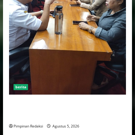
berita
AJB Jakarta Utara Jalin Silaturahmi dengan Wali Kota
Administrasi Jakarta Utara, Matangkan Persiapan
Lomba Karaoke Media Online
Pimpinan Redaksi
Agustus 5, 2026