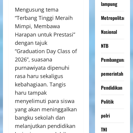
lampung
Mengusung tema
Metropolitan
“Terbang Tinggi Meraih
Mimpi, Membawa
Nasional
Harapan untuk Prestasi”
dengan tajuk
NTB
“Graduation Day Class of
2026”, suasana
Pembangunan
purnawiyata dipenuhi
pemerintah
rasa haru sekaligus
kebahagiaan. Tangis
Pendidikan
haru tampak
menyelimuti para siswa
Politik
yang akan meninggalkan
polri
bangku sekolah dan
melanjutkan pendidikan
TNI