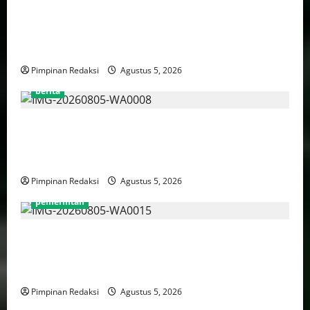
Kekerasan Terhadap Anak Tembus 21.000 Kasus,
Pemerintah Perkuat Peran Kepala Daerah Untuk
Perlindungan Anak Hingga Ruang Digital
Pimpinan Redaksi
Agustus 5, 2026
berita
Pemprov DKI Libatkan Lintas Lembaga Susun Indeks
Demokrasi Indonesia 2026, Targetkan Kembali
Masuk Jajaran Terbaik Nasional
Pimpinan Redaksi
Agustus 5, 2026
pemerintah
WFH ASN Diperpanjang Hingga Akhir September
2026, Qodari: Pemerintah Dorong Transformasi
Birokrasi Modern dan Efisien
Pimpinan Redaksi
Agustus 5, 2026