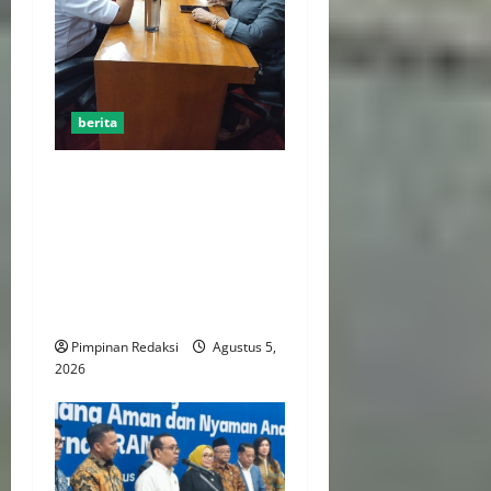
berita
AJB Jakarta Utara Jalin
Silaturahmi dengan Wali
Kota Administrasi Jakarta
Utara, Matangkan Persiapan
Lomba Karaoke Media
Online
Pimpinan Redaksi
Agustus 5,
2026