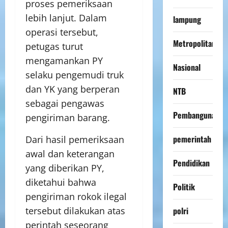
proses pemeriksaan
lebih lanjut. Dalam
lampung
operasi tersebut,
Metropolitan
petugas turut
mengamankan PY
Nasional
selaku pengemudi truk
dan YK yang berperan
NTB
sebagai pengawas
Pembangunan
pengiriman barang.
pemerintah
Dari hasil pemeriksaan
awal dan keterangan
Pendidikan
yang diberikan PY,
diketahui bahwa
Politik
pengiriman rokok ilegal
polri
tersebut dilakukan atas
perintah seseorang