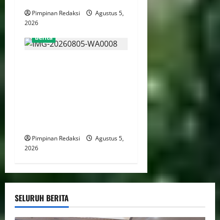
Pimpinan Redaksi
Agustus 5,
2026
berita
Pemprov DKI Libatkan
Lintas Lembaga Susun
Indeks Demokrasi Indonesia
2026, Targetkan Kembali
Masuk Jajaran Terbaik
Nasional
Pimpinan Redaksi
Agustus 5,
2026
SELURUH BERITA