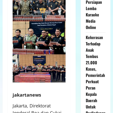
Persiapan
Lomba
Karaoke
Media
Online
Kekerasan
Terhadap
Anak
Tembus
21.000
Kasus,
Pemerintah
Perkuat
Peran
Kepala
jakartanews
Daerah
Jakarta, Direktorat
Untuk
Jenderal Bea dan Cukai
Perlindunga