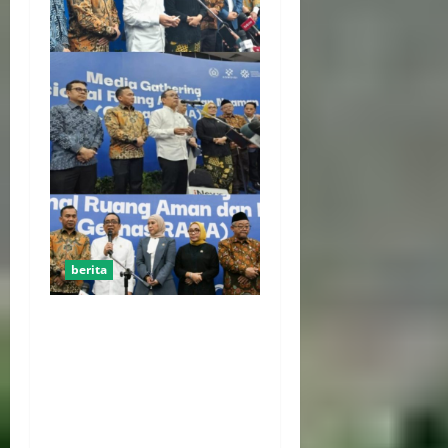
berita
Kekerasan Terhadap Anak
Tembus 21.000 Kasus,
Pemerintah Perkuat Peran
Kepala Daerah Untuk
Perlindungan Anak Hingga
Ruang Digital