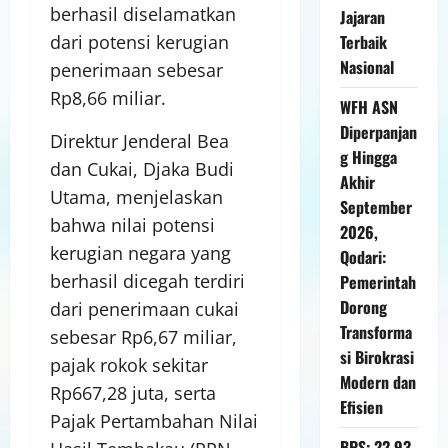
berhasil diselamatkan
Jajaran
Terbaik
dari potensi kerugian
Nasional
penerimaan sebesar
Rp8,66 miliar.
WFH ASN
Diperpanjan
Direktur Jenderal Bea
g Hingga
dan Cukai, Djaka Budi
Akhir
Utama, menjelaskan
September
bahwa nilai potensi
2026,
kerugian negara yang
Qodari:
berhasil dicegah terdiri
Pemerintah
Dorong
dari penerimaan cukai
Transforma
sebesar Rp6,67 miliar,
si Birokrasi
pajak rokok sekitar
Modern dan
Rp667,28 juta, serta
Efisien
Pajak Pertambahan Nilai
BPS: 22,93