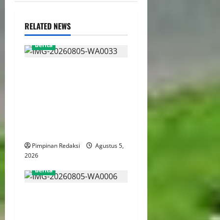
RELATED NEWS
berita
AJB Jakarta Utara Jalin
Silaturahmi dengan Wali
Kota Administrasi Jakarta
Utara, Matangkan Persiapan
Lomba Karaoke Media
Online
Pimpinan Redaksi
Agustus 5,
2026
berita
Kekerasan Terhadap Anak
Tembus 21.000 Kasus,