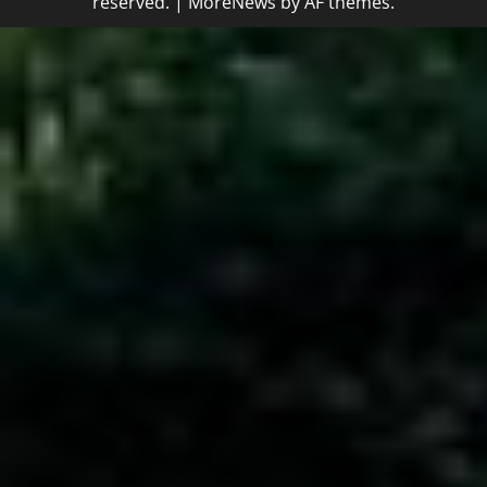
reserved.
|
MoreNews
by AF themes.