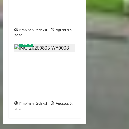
Pemerintah Perkuat Peran
Kepala Daerah Untuk
Perlindungan Anak Hingga
Ruang Digital
Pimpinan Redaksi
Agustus 5,
2026
berita
Pemprov DKI Libatkan
Lintas Lembaga Susun
Indeks Demokrasi Indonesia
2026, Targetkan Kembali
Masuk Jajaran Terbaik
Nasional
Pimpinan Redaksi
Agustus 5,
2026