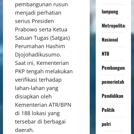
pembangunan rusun
lampung
menjadi perhatian
serius Presiden
Metropolitan
Prabowo serta Ketua
Satuan Tugas (Satgas)
Nasional
Perumahan Hashim
NTB
Djojohadikusumo.
Saat ini, Kementerian
Pembangunan
PKP tengah melakukan
verifikasi terhadap
pemerintah
lahan-lahan yang
Pendidikan
disiapkan oleh
Kementerian ATR/BPN
Politik
di 188 lokasi yang
tersebar di berbagai
polri
daerah.