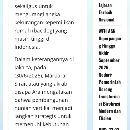
Jajaran
sekaligus untuk
Terbaik
mengurangi angka
Nasional
kekurangan kepemilikan
rumah (backlog) yang
WFH ASN
Diperpanjan
masih tinggi di
g Hingga
Indonesia.
Akhir
Dalam keterangannya di
September
2026,
Jakarta, pada
Qodari:
(30/6/2026), Maruarar
Pemerintah
Sirait atau yang akrab
Dorong
disapa Ara mengatakan
Transforma
bahwa pembangunan
si Birokrasi
hunian vertikal menjadi
Modern dan
langkah strategis untuk
Efisien
memenuhi kebutuhan
BPS: 22,93