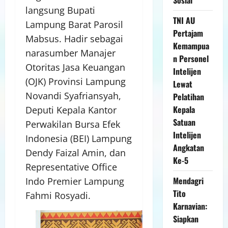
langsung Bupati
TNI AU
Lampung Barat Parosil
Pertajam
Mabsus. Hadir sebagai
Kemampua
narasumber Manajer
n Personel
Otoritas Jasa Keuangan
Intelijen
(OJK) Provinsi Lampung
Lewat
Novandi Syafriansyah,
Pelatihan
Kepala
Deputi Kepala Kantor
Satuan
Perwakilan Bursa Efek
Intelijen
Indonesia (BEI) Lampung
Angkatan
Dendy Faizal Amin, dan
Ke-5
Representative Office
Mendagri
Indo Premier Lampung
Tito
Fahmi Rosyadi.
Karnavian:
Siapkan