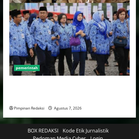
pemerintah
Mendagri Tito Karnavian: Siapkan Tiga Opsi Agar
Pemda Tetap Mampu Bayar Gaji Pegawai, Mulai Dari
Efisiensi Hingga Top Up TKD
Pimpinan Redaksi
Agustus 7, 2026
BOX REDAKSI
Kode Etik Jurnalistik
Pedoman Media Cyber
Login