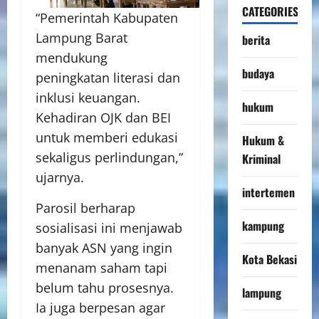
CATEGORIES
“Pemerintah Kabupaten
Lampung Barat
berita
mendukung
budaya
peningkatan literasi dan
inklusi keuangan.
hukum
Kehadiran OJK dan BEI
untuk memberi edukasi
Hukum &
sekaligus perlindungan,”
Kriminal
ujarnya.
intertemen
Parosil berharap
kampung
sosialisasi ini menjawab
banyak ASN yang ingin
Kota Bekasi
menanam saham tapi
belum tahu prosesnya.
lampung
Ia juga berpesan agar