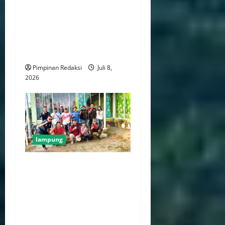
Sosialisasi MPLS SMK
Negeri 1 Way Tenong
Berlangsung Terbuka,
Sekolah dan Wali Murid
Perkuat Sinergi
Pimpinan Redaksi
Juli 8,
2026
lampung
Rapat Internal PWLB
Tegaskan Struktur
Organisasi dan Perkuat
Langkah Legalitas di
Lampung Barat