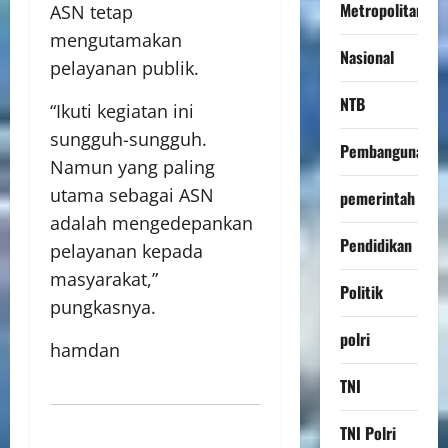
Metropolitan
ASN tetap
mengutamakan
Nasional
pelayanan publik.
NTB
“Ikuti kegiatan ini
sungguh-sungguh.
Pembangunan
Namun yang paling
utama sebagai ASN
pemerintah
adalah mengedepankan
Pendidikan
pelayanan kepada
masyarakat,”
Politik
pungkasnya.
polri
hamdan
TNI
TNI Polri