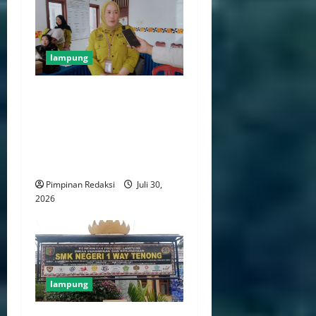
lampung
Camat Heptanius Hidayat
Tegaskan Pencegahan
Stunting Bukan Hanya
Tanggung Jawab Tenaga
Kesehatan
Pimpinan Redaksi
Juli 30,
2026
lampung