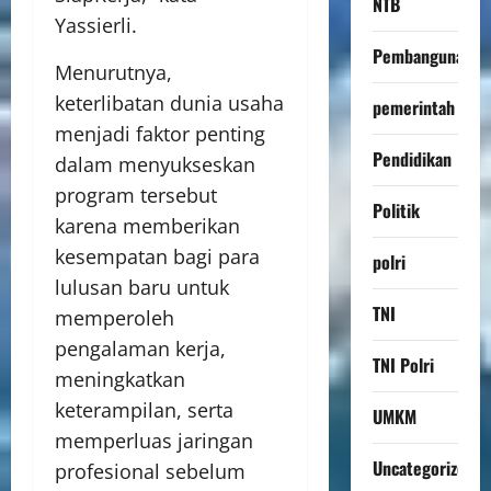
NTB
Yassierli.
Pembangunan
Menurutnya,
keterlibatan dunia usaha
pemerintah
menjadi faktor penting
Pendidikan
dalam menyukseskan
program tersebut
Politik
karena memberikan
kesempatan bagi para
polri
lulusan baru untuk
TNI
memperoleh
pengalaman kerja,
TNI Polri
meningkatkan
keterampilan, serta
UMKM
memperluas jaringan
Uncategorized
profesional sebelum