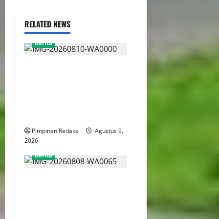
RELATED NEWS
berita
Jelang HUT RI ke-81, Ketum
DPP AWPI Hengki Ahmat
Jazuli: Kemerdekaan Harus
Diisi dengan Karya dan Pers
Profesional
Pimpinan Redaksi
Agustus 9,
2026
berita
Kejaksaan Agung Hingga
Kementerian Hukum
Perkuat Pengawalan
Penataan 274 BUMN Hingga