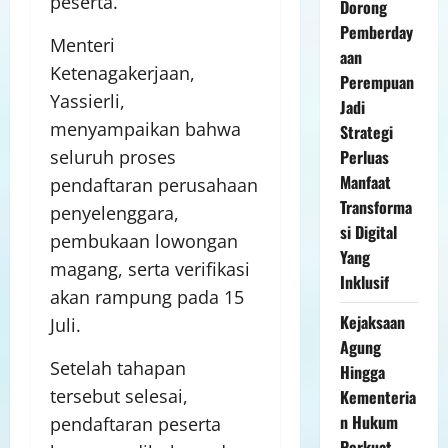
peserta.
Dorong
Pemberday
Menteri
aan
Ketenagakerjaan,
Perempuan
Yassierli,
Jadi
menyampaikan bahwa
Strategi
Perluas
seluruh proses
Manfaat
pendaftaran perusahaan
Transforma
penyelenggara,
si Digital
pembukaan lowongan
Yang
magang, serta verifikasi
Inklusif
akan rampung pada 15
Kejaksaan
Juli.
Agung
Setelah tahapan
Hingga
tersebut selesai,
Kementeria
n Hukum
pendaftaran peserta
Perkuat