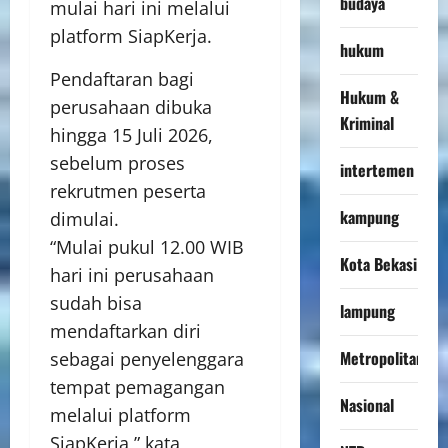
budaya
mulai hari ini melalui
platform SiapKerja.
hukum
Pendaftaran bagi
Hukum &
perusahaan dibuka
Kriminal
hingga 15 Juli 2026,
sebelum proses
intertemen
rekrutmen peserta
kampung
dimulai.
“Mulai pukul 12.00 WIB
Kota Bekasi
hari ini perusahaan
sudah bisa
lampung
mendaftarkan diri
Metropolitan
sebagai penyelenggara
tempat pemagangan
Nasional
melalui platform
SiapKerja,” kata