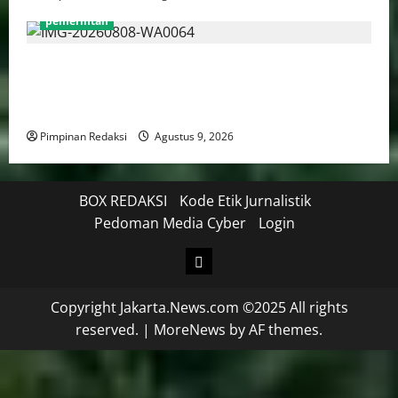
pemerintah
Menteri PANRB: Dorong Pemberdayaan Perempuan
Jadi Strategi Perluas Manfaat Transformasi Digital
Yang Inklusif
Pimpinan Redaksi
Agustus 9, 2026
BOX REDAKSI
Kode Etik Jurnalistik
Pedoman Media Cyber
Login
Copyright Jakarta.News.com ©2025 All rights
reserved.
|
MoreNews
by AF themes.