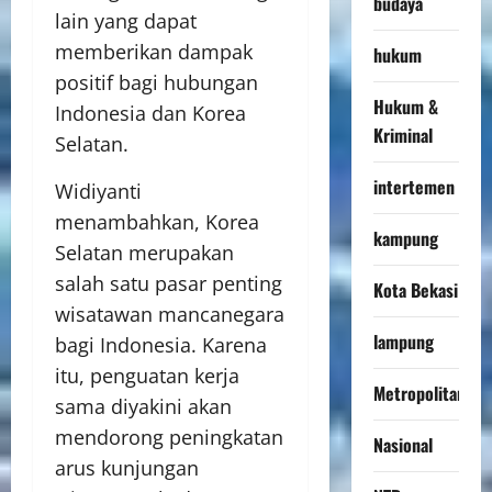
budaya
lain yang dapat
memberikan dampak
hukum
positif bagi hubungan
Hukum &
Indonesia dan Korea
Kriminal
Selatan.
intertemen
Widiyanti
menambahkan, Korea
kampung
Selatan merupakan
salah satu pasar penting
Kota Bekasi
wisatawan mancanegara
lampung
bagi Indonesia. Karena
itu, penguatan kerja
Metropolitan
sama diyakini akan
mendorong peningkatan
Nasional
arus kunjungan