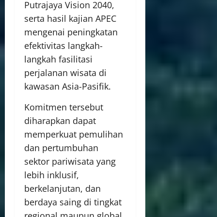
Putrajaya Vision 2040,
serta hasil kajian APEC
mengenai peningkatan
efektivitas langkah-
langkah fasilitasi
perjalanan wisata di
kawasan Asia-Pasifik.
Komitmen tersebut
diharapkan dapat
memperkuat pemulihan
dan pertumbuhan
sektor pariwisata yang
lebih inklusif,
berkelanjutan, dan
berdaya saing di tingkat
regional maupun global.