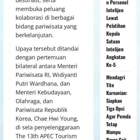
n Personel
membuka peluang
Intelijen
kolaborasi di berbagai
Lewat
Pelatihan
bidang pariwisata yang
Kepala
berkelanjutan.
Satuan
Upaya tersebut ditandai
Intelijen
Angkatan
dengan pertemuan
Ke-5
bilateral antara Menteri
Pariwisata RI, Widiyanti
Mendagri
Putri Wardhana, dan
Tito
Menteri Kebudayaan,
Karnavian:
Siapkan
Olahraga, dan
Tiga Opsi
Pariwisata Republik
Agar Pemda
Korea, Chae Hwi Young,
Tetap
di sela penyelenggaraan
Mampu
The 13th APEC Tourism
Bayar Gaji