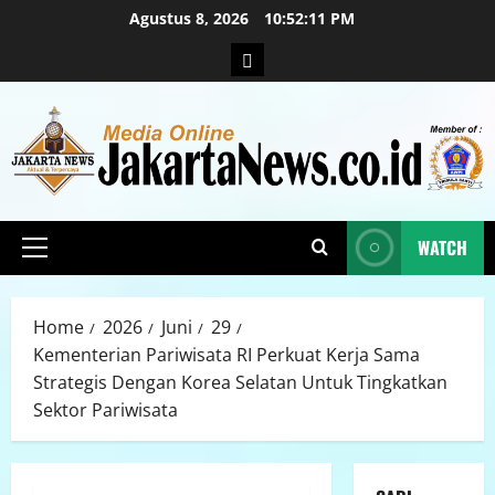
Agustus 8, 2026
10:52:12 PM
WATCH
Home
2026
Juni
29
Kementerian Pariwisata RI Perkuat Kerja Sama
Strategis Dengan Korea Selatan Untuk Tingkatkan
Sektor Pariwisata