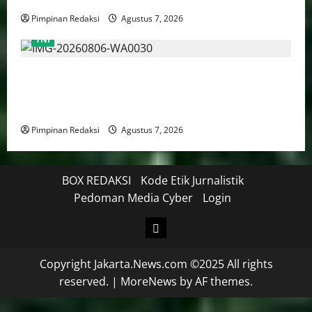
Pimpinan Redaksi
Agustus 7, 2026
TNI
TNI AU Pertajam Kemampuan Personel Intelijen
Lewat Pelatihan Kepala Satuan Intelijen Angkatan Ke-
5
Pimpinan Redaksi
Agustus 7, 2026
BOX REDAKSI
Kode Etik Jurnalistik
Pedoman Media Cyber
Login
Copyright Jakarta.News.com ©2025 All rights
reserved.
|
MoreNews
by AF themes.