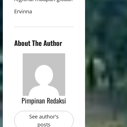
Ervinna
About The Author
Pimpinan Redaksi
See author's
posts