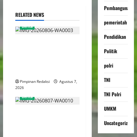
Pembangunan
RELATED NEWS
pemerintah
berita
Pendidikan
Perputaran Dana Judi Online
Tembus Rp86,82 Triliun,
Politik
PPATK: Piala Dunia 2026
Picu Lonjakan Aktivitas
polri
Taruhan
TNI
Pimpinan Redaksi
Agustus 7,
2026
TNI Polri
berita
UMKM
Kemenekraf Gandeng
ABPEDNAS Perkuat
Uncategorized
Pengembangan Ekonomi
Kreatif Berbasis Desa,