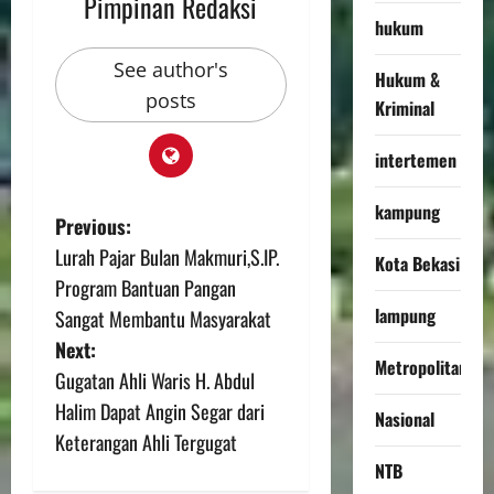
Pimpinan Redaksi
hukum
See author's
Hukum &
posts
Kriminal
intertemen
kampung
Previous:
Lurah Pajar Bulan Makmuri,S.IP.
Kota Bekasi
Program Bantuan Pangan
lampung
Sangat Membantu Masyarakat
Next:
Metropolitan
Gugatan Ahli Waris H. Abdul
Halim Dapat Angin Segar dari
Nasional
Keterangan Ahli Tergugat
NTB