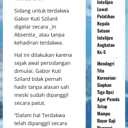
Intelijen
Lewat
Sidang untuk terdakwa
Pelatihan
Gabor Kuti Szilard
Kepala
digelar secara _In
Satuan
Absentia_ atau tanpa
Intelijen
kehadiran terdakwa.
Angkatan
Ke-5
Hal ini dilakukan karena
sejak awal persidangan
Mendagri
Tito
dimulai, Gabor Kuti
Karnavian:
Szilard tidak pernah
Siapkan
hadir tanpa alasan sah
Tiga Opsi
meski sudah dipanggil
Agar Pemda
secara patut.
Tetap
Mampu
“Dalam hal Terdakwa
Bayar Gaji
telah dipanggil secara
Pegawai,