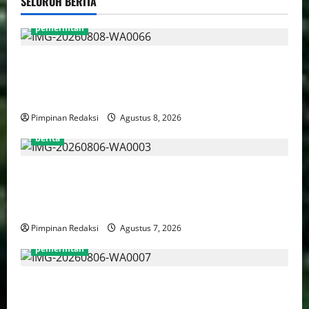
SELURUH BERITA
pemerintah
Gebenur Pramono Anung: Tidak ada Korban Jiwa,
Data Perpajakan Aman, Pelayanannya Publik Tetap
Berjalan
Pimpinan Redaksi
Agustus 8, 2026
berita
Perputaran Dana Judi Online Tembus Rp86,82
Triliun, PPATK: Piala Dunia 2026 Picu Lonjakan
Aktivitas Taruhan
Pimpinan Redaksi
Agustus 7, 2026
pemerintah
Pemprov DKI Naikkan Nilai Obligasi Daerah Jadi
Rp5,2 Triliun, Pramono Prioritaskas Untuk