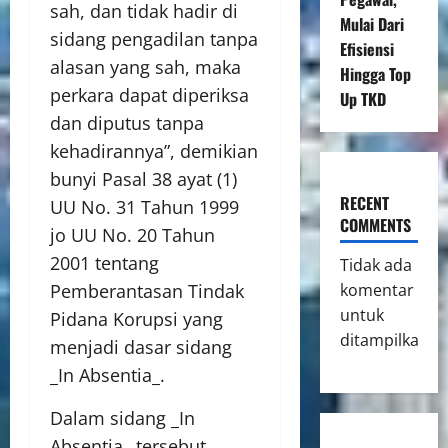
sah, dan tidak hadir di
Mulai Dari
sidang pengadilan tanpa
Efisiensi
alasan yang sah, maka
Hingga Top
perkara dapat diperiksa
Up TKD
dan diputus tanpa
kehadirannya”, demikian
bunyi Pasal 38 ayat (1)
RECENT
UU No. 31 Tahun 1999
COMMENTS
jo UU No. 20 Tahun
2001 tentang
Tidak ada
komentar
Pemberantasan Tindak
untuk
Pidana Korupsi yang
ditampilkan.
menjadi dasar sidang
_In Absentia_.
Dalam sidang _In
Absentia_ tersebut,