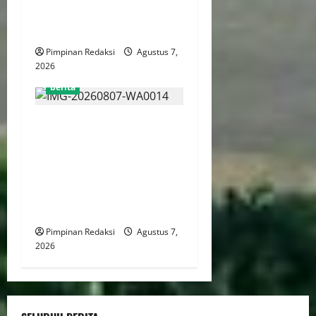
Wujudkan Desa Kreatif Yang
Mandiri dan Berdaya Saing
Pimpinan Redaksi
Agustus 7,
2026
berita
Menaker: Penguatan
Kompetensi Lulusan Untuk
Atasi Kesenjangan
Kebutuhan Dunia Kerja,
Kampus dan Industri Kunci
Cetak SDM Siap Kerja
Pimpinan Redaksi
Agustus 7,
2026