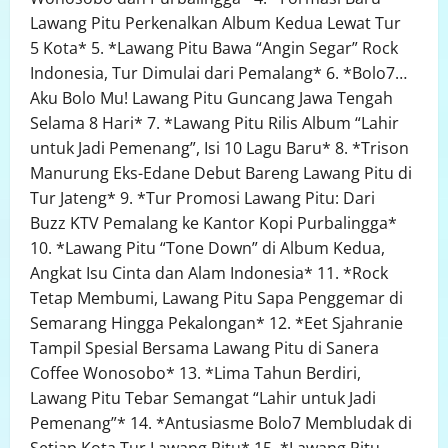
Lawang Pitu Perkenalkan Album Kedua Lewat Tur
5 Kota* 5. *Lawang Pitu Bawa “Angin Segar” Rock
Indonesia, Tur Dimulai dari Pemalang* 6. *Bolo7…
Aku Bolo Mu! Lawang Pitu Guncang Jawa Tengah
Selama 8 Hari* 7. *Lawang Pitu Rilis Album “Lahir
untuk Jadi Pemenang”, Isi 10 Lagu Baru* 8. *Trison
Manurung Eks-Edane Debut Bareng Lawang Pitu di
Tur Jateng* 9. *Tur Promosi Lawang Pitu: Dari
Buzz KTV Pemalang ke Kantor Kopi Purbalingga*
10. *Lawang Pitu “Tone Down” di Album Kedua,
Angkat Isu Cinta dan Alam Indonesia* 11. *Rock
Tetap Membumi, Lawang Pitu Sapa Penggemar di
Semarang Hingga Pekalongan* 12. *Eet Sjahranie
Tampil Spesial Bersama Lawang Pitu di Sanera
Coffee Wonosobo* 13. *Lima Tahun Berdiri,
Lawang Pitu Tebar Semangat “Lahir untuk Jadi
Pemenang”* 14. *Antusiasme Bolo7 Membludak di
Setiap Kota Tur Lawang Pitu* 15. *Lawang Pitu