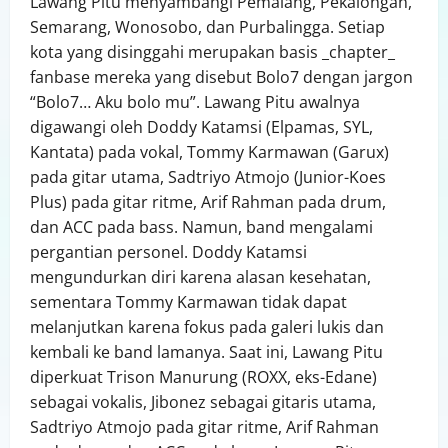
Lawang Pitu menyambangi Pemalang, Pekalongan,
Semarang, Wonosobo, dan Purbalingga. Setiap
kota yang disinggahi merupakan basis _chapter_
fanbase mereka yang disebut Bolo7 dengan jargon
“Bolo7… Aku bolo mu”. Lawang Pitu awalnya
digawangi oleh Doddy Katamsi (Elpamas, SYL,
Kantata) pada vokal, Tommy Karmawan (Garux)
pada gitar utama, Sadtriyo Atmojo (Junior-Koes
Plus) pada gitar ritme, Arif Rahman pada drum,
dan ACC pada bass. Namun, band mengalami
pergantian personel. Doddy Katamsi
mengundurkan diri karena alasan kesehatan,
sementara Tommy Karmawan tidak dapat
melanjutkan karena fokus pada galeri lukis dan
kembali ke band lamanya. Saat ini, Lawang Pitu
diperkuat Trison Manurung (ROXX, eks-Edane)
sebagai vokalis, Jibonez sebagai gitaris utama,
Sadtriyo Atmojo pada gitar ritme, Arif Rahman