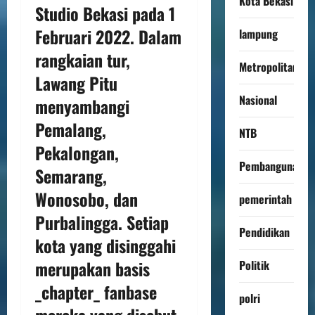
Kota Bekasi
Studio Bekasi pada 1
Februari 2022. Dalam
lampung
rangkaian tur,
Metropolitan
Lawang Pitu
Nasional
menyambangi
Pemalang,
NTB
Pekalongan,
Pembangunan
Semarang,
Wonosobo, dan
pemerintah
Purbalingga. Setiap
Pendidikan
kota yang disinggahi
merupakan basis
Politik
_chapter_ fanbase
polri
mereka yang disebut