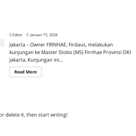
Owner FIRNHAE Kunjungi MS Provinsi DKI
Jakarta, Firdaus Disambut Hangat oleh Ketua
AWPI
Editor
Januari 15, 2026
Jakarta – Owner FIRNHAE, Firdaus, melakukan
kunjungan ke Master Stokis (MS) Firnhae Provinsi DKI
Jakarta. Kunjungan ini...
Read More
 delete it, then start writing!