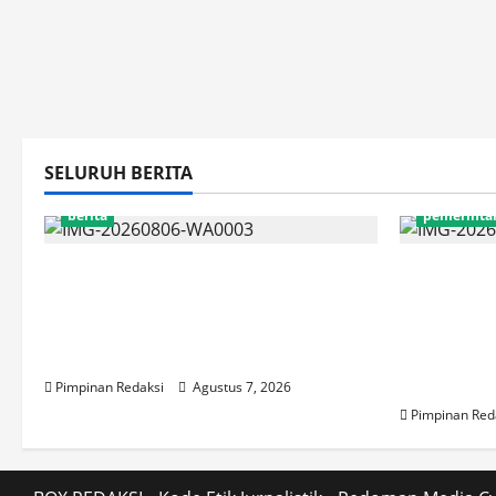
SELURUH BERITA
berita
pemerinta
Perputaran Dana Judi Online
Pemprov 
Tembus Rp86,82 Triliun, PPATK:
Obligasi D
Piala Dunia 2026 Picu Lonjakan
Pramono 
Aktivitas Taruhan
Transpor
dan Progr
Pimpinan Redaksi
Agustus 7, 2026
Pimpinan Red