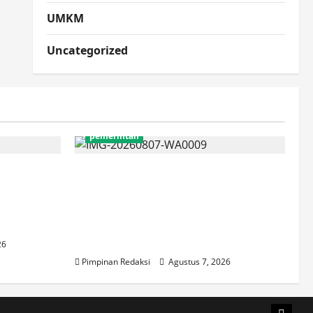
UMKM
Uncategorized
pemerintah
ampuan
Mendagri Tito Karnavian:
t
Siapkan Tiga Opsi Agar Pemda
n
Tetap Mampu Bayar Gaji
Pegawai, Mulai Dari Efisiensi
Hingga Top Up TKD
26
Pimpinan Redaksi
Agustus 7, 2026