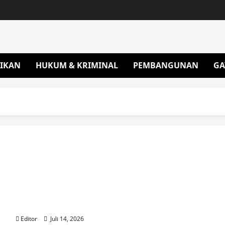
IKAN
HUKUM & KRIMINAL
PEMBANGUNAN
GA
Rock in Halte Solo Masuk Usia ke-2, Jadi
Penggerak Musik Alternatif di Solo
Editor
Juli 14, 2026