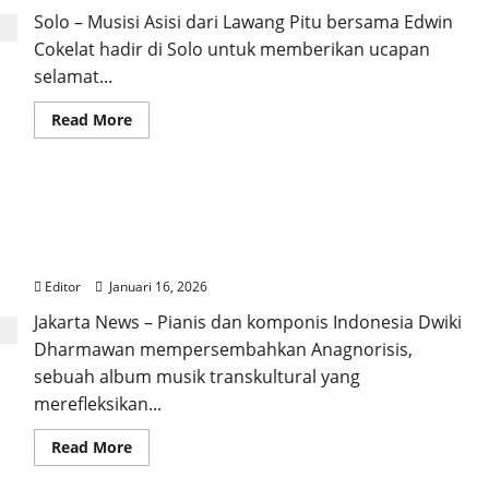
Solo – Musisi Asisi dari Lawang Pitu bersama Edwin
Cokelat hadir di Solo untuk memberikan ucapan
selamat...
Read More
Dwiki Dharmawan Persembahkan Anagnorisis,
Karya Musik Transkultural sebagai Medium
Dialog dan Diplomasi Budaya
Editor
Januari 16, 2026
Jakarta News – Pianis dan komponis Indonesia Dwiki
Dharmawan mempersembahkan Anagnorisis,
sebuah album musik transkultural yang
merefleksikan...
Read More