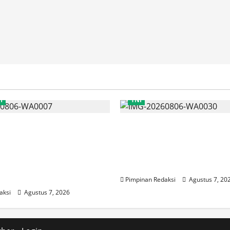
h
TNI
DKI Naikkan Nilai
TNI AU Pertajam Kem
aerah Jadi Rp5,2 Triliun,
Personel Intelijen Lewa
Prioritaskas Untuk
Pelatihan Kepala Satua
tasi, Layanan Kesehatan
Intelijen Angkatan Ke-5
am Sosial
Pimpinan Redaksi
Agustus 7, 20
aksi
Agustus 7, 2026