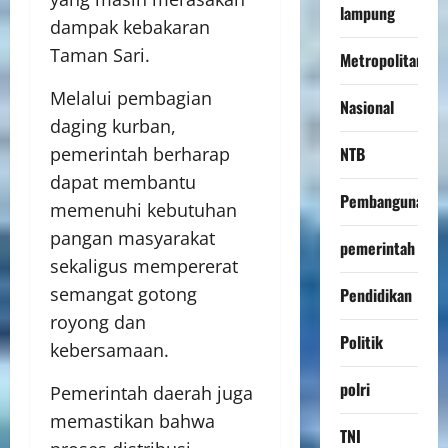
lampung
dampak kebakaran
Taman Sari.
Metropolitan
Melalui pembagian
Nasional
daging kurban,
NTB
pemerintah berharap
dapat membantu
Pembangunan
memenuhi kebutuhan
pangan masyarakat
pemerintah
sekaligus mempererat
semangat gotong
Pendidikan
royong dan
Politik
kebersamaan.
polri
Pemerintah daerah juga
memastikan bahwa
TNI