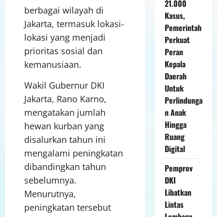
21.000
berbagai wilayah di
Kasus,
Jakarta, termasuk lokasi-
Pemerintah
lokasi yang menjadi
Perkuat
prioritas sosial dan
Peran
Kepala
kemanusiaan.
Daerah
Wakil Gubernur DKI
Untuk
Jakarta, Rano Karno,
Perlindunga
n Anak
mengatakan jumlah
Hingga
hewan kurban yang
Ruang
disalurkan tahun ini
Digital
mengalami peningkatan
dibandingkan tahun
Pemprov
DKI
sebelumnya.
Libatkan
Menurutnya,
Lintas
peningkatan tersebut
Lembaga