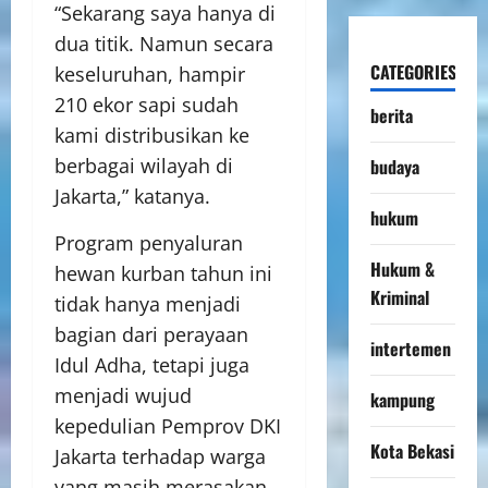
“Sekarang saya hanya di
dua titik. Namun secara
CATEGORIES
keseluruhan, hampir
210 ekor sapi sudah
berita
kami distribusikan ke
berbagai wilayah di
budaya
Jakarta,” katanya.
hukum
Program penyaluran
Hukum &
hewan kurban tahun ini
Kriminal
tidak hanya menjadi
bagian dari perayaan
intertemen
Idul Adha, tetapi juga
menjadi wujud
kampung
kepedulian Pemprov DKI
Kota Bekasi
Jakarta terhadap warga
yang masih merasakan