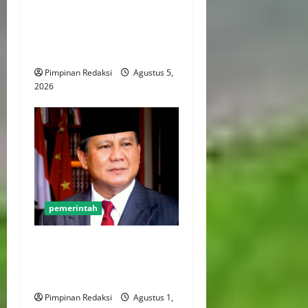
2026, Qodari: Pemerintah
Dorong Transformasi
Birokrasi Modern dan
Efisien
Pimpinan Redaksi
Agustus 5,
2026
pemerintah
Survei CNN: Pemberantasan
Korupsi Jadi Harapan Utama
ke Presiden
Pimpinan Redaksi
Agustus 1,