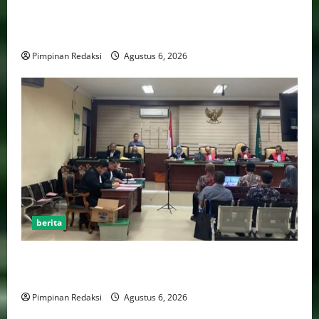
Bank Aladin Syariah Tolak Ganti Kerugian Dana
Nasabah, GUMIRAN LAW OFFICE Siapkan Gugatan
Perdata dan Laporan ke Aparat Penegak Hukum
Pimpinan Redaksi
Agustus 6, 2026
berita
FSP BUMN Bersatu Pertanyakan Proses Pembacaan
Tuntutan dalam Sidang Kasus Pengerukan Pelindo
Pimpinan Redaksi
Agustus 6, 2026