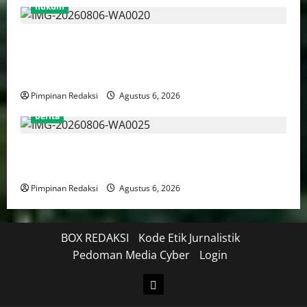
hukum
Bank Aladin Syariah Tolak Ganti Kerugian Dana
Nasabah, GUMIRAN LAW OFFICE Siapkan Gugatan
Perdata dan Laporan ke Aparat Penegak Hukum
Pimpinan Redaksi
Agustus 6, 2026
berita
FSP BUMN Bersatu Pertanyakan Proses Pembacaan
Tuntutan dalam Sidang Kasus Pengerukan Pelindo
Pimpinan Redaksi
Agustus 6, 2026
BOX REDAKSI
Kode Etik Jurnalistik
Pedoman Media Cyber
Login