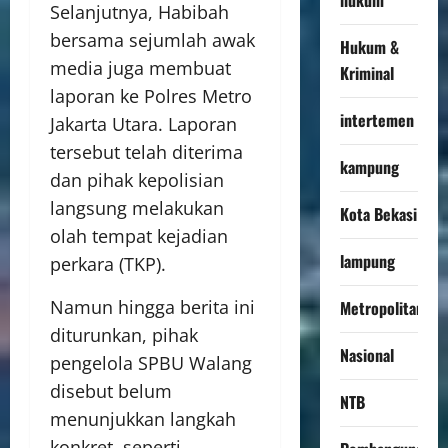
Selanjutnya, Habibah
bersama sejumlah awak
Hukum &
media juga membuat
Kriminal
laporan ke Polres Metro
intertemen
Jakarta Utara. Laporan
tersebut telah diterima
kampung
dan pihak kepolisian
langsung melakukan
Kota Bekasi
olah tempat kejadian
lampung
perkara (TKP).
Namun hingga berita ini
Metropolitan
diturunkan, pihak
Nasional
pengelola SPBU Walang
disebut belum
NTB
menunjukkan langkah
konkret, seperti