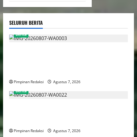
SELURUH BERITA
berita
MADAS DPC PASURUAN KOTA, MENDAMPINGI
KELUARGA PASIEN DAN DISELESAIKAN OLEH
DIREKTUR RSUD dr. R. SOEDARSONO KOTA
PASURUAN
Pimpinan Redaksi
Agustus 7, 2026
berita
PWJU Minta Klarifikasi PT Apical atas Perbedaan
Informasi Mengenai Persyaratan Penyerahan Surat
dan Proposal
Pimpinan Redaksi
Agustus 7, 2026