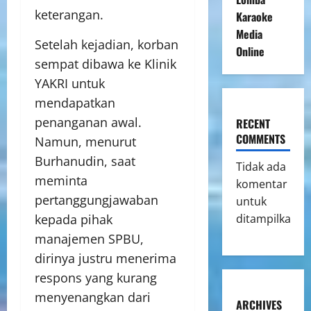
keterangan.
Karaoke
Media
Setelah kejadian, korban
Online
sempat dibawa ke Klinik
YAKRI untuk
mendapatkan
penanganan awal.
RECENT
COMMENTS
Namun, menurut
Burhanudin, saat
Tidak ada
meminta
komentar
pertanggungjawaban
untuk
ditampilkan.
kepada pihak
manajemen SPBU,
dirinya justru menerima
respons yang kurang
menyenangkan dari
ARCHIVES