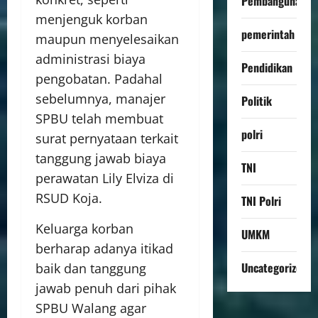
Pembangunan
menjenguk korban
pemerintah
maupun menyelesaikan
administrasi biaya
Pendidikan
pengobatan. Padahal
sebelumnya, manajer
Politik
SPBU telah membuat
polri
surat pernyataan terkait
tanggung jawab biaya
TNI
perawatan Lily Elviza di
RSUD Koja.
TNI Polri
Keluarga korban
UMKM
berharap adanya itikad
Uncategorized
baik dan tanggung
jawab penuh dari pihak
SPBU Walang agar