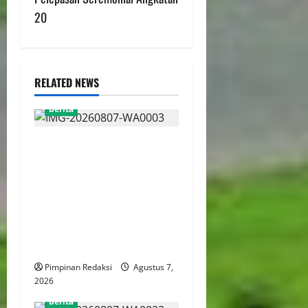
20
RELATED NEWS
berita
MADAS DPC PASURUAN
KOTA, MENDAMPINGI
KELUARGA PASIEN DAN
DISELESAIKAN OLEH
DIREKTUR RSUD dr. R.
SOEDARSONO KOTA
PASURUAN
Pimpinan Redaksi
Agustus 7,
2026
berita