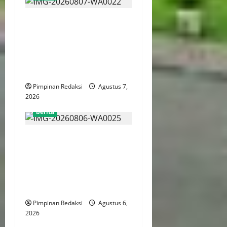
PWJU Minta Klarifikasi PT
Apical atas Perbedaan
Informasi Mengenai
Persyaratan Penyerahan
Surat dan Proposal
Pimpinan Redaksi
Agustus 7,
2026
berita
FSP BUMN Bersatu
Pertanyakan Proses
Pembacaan Tuntutan dalam
Sidang Kasus Pengerukan
Pelindo
Pimpinan Redaksi
Agustus 6,
2026