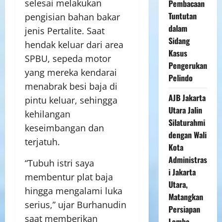
selesai melakukan
Pembacaan
Tuntutan
pengisian bahan bakar
dalam
jenis Pertalite. Saat
Sidang
hendak keluar dari area
Kasus
SPBU, sepeda motor
Pengerukan
yang mereka kendarai
Pelindo
menabrak besi baja di
AJB Jakarta
pintu keluar, sehingga
Utara Jalin
kehilangan
Silaturahmi
keseimbangan dan
dengan Wali
terjatuh.
Kota
Administras
“Tubuh istri saya
i Jakarta
membentur plat baja
Utara,
hingga mengalami luka
Matangkan
serius,” ujar Burhanudin
Persiapan
saat memberikan
Lomba