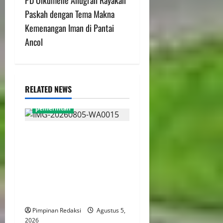
Paskah dengan Tema Makna
Kemenangan Iman di Pantai
Ancol
RELATED NEWS
pemerintah
WFH ASN Diperpanjang
Hingga Akhir September
2026, Qodari: Pemerintah
Dorong Transformasi
Birokrasi Modern dan
Efisien
Pimpinan Redaksi
Agustus 5,
2026