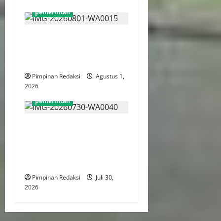
pemerintah
Survei CNN: Pemberantasan
Korupsi Jadi Harapan Utama
ke Presiden
Pimpinan Redaksi
Agustus 1,
2026
pemerintah
Kantor Pertanahan Jakut
Tegakkan Disiplin dan
Integritas Lewat Apel Pagi
Rutin
Pimpinan Redaksi
Juli 30,
2026