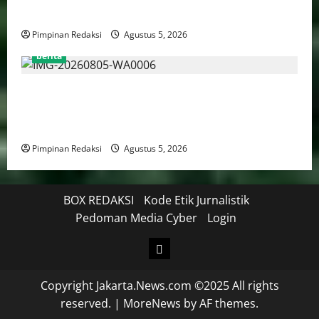
Lomba Karaoke Media Online
Pimpinan Redaksi
Agustus 5, 2026
berita
Kekerasan Terhadap Anak Tembus 21.000 Kasus,
Pemerintah Perkuat Peran Kepala Daerah Untuk
Perlindungan Anak Hingga Ruang Digital
Pimpinan Redaksi
Agustus 5, 2026
BOX REDAKSI
Kode Etik Jurnalistik
Pedoman Media Cyber
Login
Copyright Jakarta.News.com ©2025 All rights
reserved.
|
MoreNews
by AF themes.