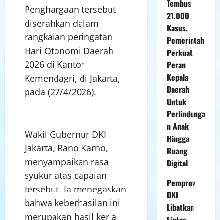
Tembus
Penghargaan tersebut
21.000
diserahkan dalam
Kasus,
rangkaian peringatan
Pemerintah
Hari Otonomi Daerah
Perkuat
2026 di Kantor
Peran
Kepala
Kemendagri, di Jakarta,
Daerah
pada (27/4/2026).
Untuk
Perlindunga
n Anak
Wakil Gubernur DKI
Hingga
Jakarta, Rano Karno,
Ruang
menyampaikan rasa
Digital
syukur atas capaian
Pemprov
tersebut. Ia menegaskan
DKI
bahwa keberhasilan ini
Libatkan
merupakan hasil kerja
Lintas