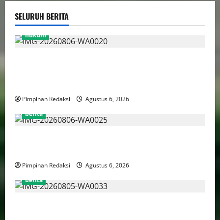
SELURUH BERITA
hukum
Bank Aladin Syariah Tolak Ganti Kerugian Dana
Nasabah, GUMIRAN LAW OFFICE Siapkan Gugatan
Perdata dan Laporan ke Aparat Penegak Hukum
Pimpinan Redaksi
Agustus 6, 2026
berita
FSP BUMN Bersatu Pertanyakan Proses Pembacaan
Tuntutan dalam Sidang Kasus Pengerukan Pelindo
Pimpinan Redaksi
Agustus 6, 2026
berita
AJB Jakarta Utara Jalin Silaturahmi dengan Wali Kota
Administrasi Jakarta Utara, Matangkan Persiapan