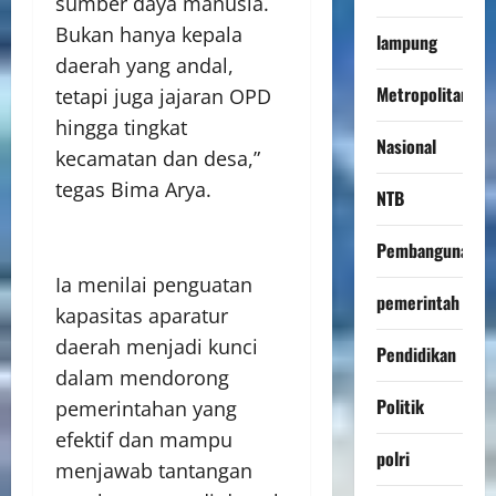
sumber daya manusia.
Bukan hanya kepala
lampung
daerah yang andal,
Metropolitan
tetapi juga jajaran OPD
hingga tingkat
Nasional
kecamatan dan desa,”
tegas Bima Arya.
NTB
Pembangunan
Ia menilai penguatan
pemerintah
kapasitas aparatur
daerah menjadi kunci
Pendidikan
dalam mendorong
Politik
pemerintahan yang
efektif dan mampu
polri
menjawab tantangan