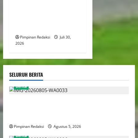
Kantor Pertanahan Jakut
Tegakkan Disiplin dan
Integritas Lewat Apel Pagi
Rutin
Pimpinan Redaksi
Juli 30,
2026
SELURUH BERITA
berita
AJB Jakarta Utara Jalin Silaturahmi dengan Wali Kota
Administrasi Jakarta Utara, Matangkan Persiapan
Lomba Karaoke Media Online
Pimpinan Redaksi
Agustus 5, 2026
berita