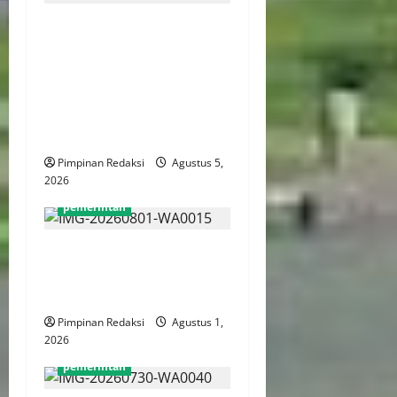
WFH ASN Diperpanjang
Hingga Akhir September
2026, Qodari: Pemerintah
Dorong Transformasi
Birokrasi Modern dan
Efisien
Pimpinan Redaksi
Agustus 5,
2026
pemerintah
Survei CNN: Pemberantasan
Korupsi Jadi Harapan Utama
ke Presiden
Pimpinan Redaksi
Agustus 1,
2026
pemerintah