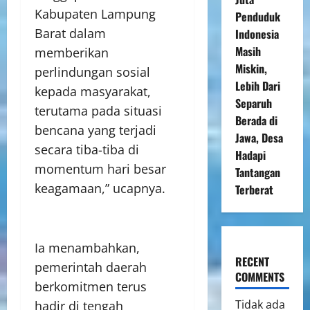
Kabupaten Lampung
Penduduk
Barat dalam
Indonesia
Masih
memberikan
Miskin,
perlindungan sosial
Lebih Dari
kepada masyarakat,
Separuh
terutama pada situasi
Berada di
bencana yang terjadi
Jawa, Desa
secara tiba-tiba di
Hadapi
momentum hari besar
Tantangan
keagamaan,” ucapnya.
Terberat
‎Ia menambahkan,
RECENT
pemerintah daerah
COMMENTS
berkomitmen terus
Tidak ada
hadir di tengah