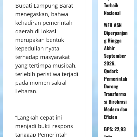
Terbaik
‎Bupati Lampung Barat
Nasional
menegaskan, bahwa
kehadiran pemerintah
WFH ASN
daerah di lokasi
Diperpanjan
merupakan bentuk
g Hingga
Akhir
kepedulian nyata
September
terhadap masyarakat
2026,
yang tertimpa musibah,
Qodari:
terlebih peristiwa terjadi
Pemerintah
pada momen sakral
Dorong
Lebaran.
Transforma
si Birokrasi
Modern dan
Efisien
“Langkah cepat ini
menjadi bukti respons
BPS: 22,93
tanggap Pemerintah
Juta