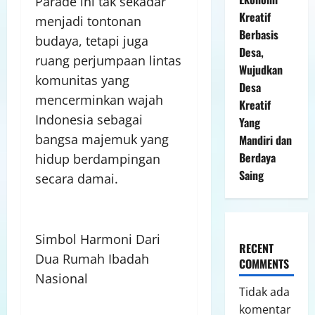
Parade ini tak sekadar
Kreatif
menjadi tontonan
Berbasis
budaya, tetapi juga
Desa,
ruang perjumpaan lintas
Wujudkan
komunitas yang
Desa
mencerminkan wajah
Kreatif
Indonesia sebagai
Yang
bangsa majemuk yang
Mandiri dan
Berdaya
hidup berdampingan
Saing
secara damai.
Simbol Harmoni Dari
RECENT
Dua Rumah Ibadah
COMMENTS
Nasional
Tidak ada
komentar