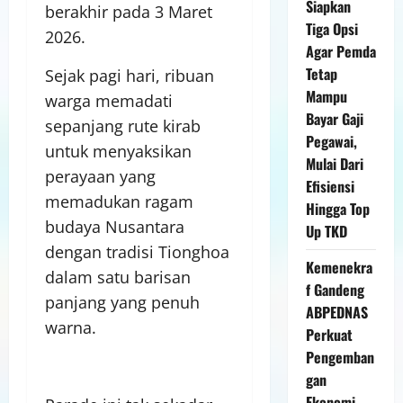
Siapkan
berakhir pada 3 Maret
Tiga Opsi
2026.
Agar Pemda
Tetap
Sejak pagi hari, ribuan
Mampu
warga memadati
Bayar Gaji
sepanjang rute kirab
Pegawai,
untuk menyaksikan
Mulai Dari
perayaan yang
Efisiensi
memadukan ragam
Hingga Top
budaya Nusantara
Up TKD
dengan tradisi Tionghoa
Kemenekra
dalam satu barisan
f Gandeng
panjang yang penuh
ABPEDNAS
warna.
Perkuat
Pengemban
gan
Ekonomi