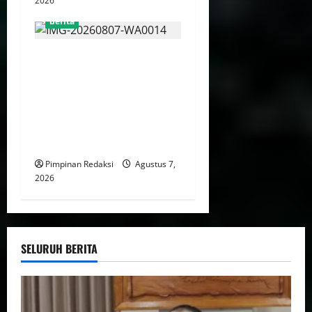
2026
berita
Menaker: Penguatan
Kompetensi Lulusan Untuk
Atasi Kesenjangan
Kebutuhan Dunia Kerja,
Kampus dan Industri Kunci
Cetak SDM Siap Kerja
Pimpinan Redaksi
Agustus 7,
2026
SELURUH BERITA