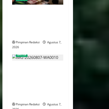
Perputaran Dana Judi Online
Tembus Rp86,82 Triliun,
PPATK: Piala Dunia 2026
Picu Lonjakan Aktivitas
Taruhan
Pimpinan Redaksi
Agustus 7,
2026
berita
Kemenekraf Gandeng
ABPEDNAS Perkuat
Pengembangan Ekonomi
Kreatif Berbasis Desa,
Wujudkan Desa Kreatif Yang
Mandiri dan Berdaya Saing
Pimpinan Redaksi
Agustus 7,