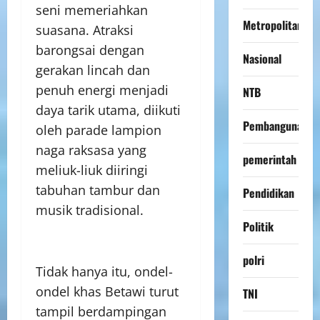
seni memeriahkan
Metropolitan
suasana. Atraksi
barongsai dengan
Nasional
gerakan lincah dan
penuh energi menjadi
NTB
daya tarik utama, diikuti
Pembangunan
oleh parade lampion
naga raksasa yang
pemerintah
meliuk-liuk diiringi
tabuhan tambur dan
Pendidikan
musik tradisional.
Politik
polri
Tidak hanya itu, ondel-
ondel khas Betawi turut
TNI
tampil berdampingan