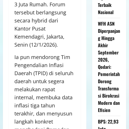
3 Juta Rumah. Forum
Terbaik
Nasional
tersebut berlangsung
secara hybrid dari
WFH ASN
Kantor Pusat
Diperpanjan
Kemendagri, Jakarta,
g Hingga
Senin (12/1/2026).
Akhir
September
Ia pun mendorong Tim
2026,
Pengendalian Inflasi
Qodari:
Daerah (TPID) di seluruh
Pemerintah
daerah untuk segera
Dorong
Transforma
melakukan rapat
si Birokrasi
internal, membuka data
Modern dan
inflasi tiga tahun
Efisien
terakhir, dan menyusun
langkah konkret
BPS: 22,93
Juta