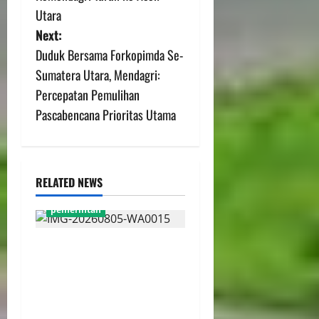
Utara
Next:
Duduk Bersama Forkopimda Se-
Sumatera Utara, Mendagri:
Percepatan Pemulihan
Pascabencana Prioritas Utama
RELATED NEWS
pemerintah
WFH ASN Diperpanjang
Hingga Akhir September
2026, Qodari: Pemerintah
Dorong Transformasi
Birokrasi Modern dan