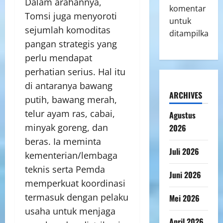
Dalam arahannya,
komentar
Tomsi juga menyoroti
untuk
sejumlah komoditas
ditampilkan.
pangan strategis yang
perlu mendapat
perhatian serius. Hal itu
di antaranya bawang
ARCHIVES
putih, bawang merah,
telur ayam ras, cabai,
Agustus
minyak goreng, dan
2026
beras. Ia meminta
Juli 2026
kementerian/lembaga
teknis serta Pemda
Juni 2026
memperkuat koordinasi
termasuk dengan pelaku
Mei 2026
usaha untuk menjaga
April 2026