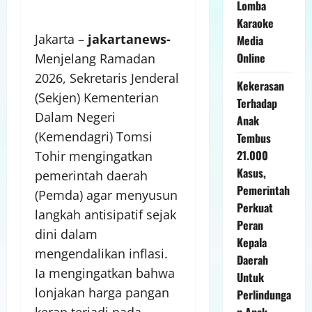
Lomba
Karaoke
Jakarta –
jakartanews-
Media
Online
Menjelang Ramadan
2026, Sekretaris Jenderal
Kekerasan
(Sekjen) Kementerian
Terhadap
Dalam Negeri
Anak
(Kemendagri) Tomsi
Tembus
21.000
Tohir mengingatkan
Kasus,
pemerintah daerah
Pemerintah
(Pemda) agar menyusun
Perkuat
langkah antisipatif sejak
Peran
dini dalam
Kepala
mengendalikan inflasi.
Daerah
Ia mengingatkan bahwa
Untuk
lonjakan harga pangan
Perlindunga
kerap terjadi pada
n Anak