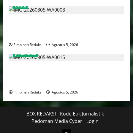
berita
Pemprov DKI Libatkan Lintas Lembaga Susun Indeks
Demokrasi Indonesia 2026, Targetkan Kembali
Masuk Jajaran Terbaik Nasional
Pimpinan Redaksi
Agustus 5, 2026
pemerintah
WFH ASN Diperpanjang Hingga Akhir September
2026, Qodari: Pemerintah Dorong Transformasi
Birokrasi Modern dan Efisien
Pimpinan Redaksi
Agustus 5, 2026
BOX REDAKSI
Kode Etik Jurnalistik
Pedoman Media Cyber
Login