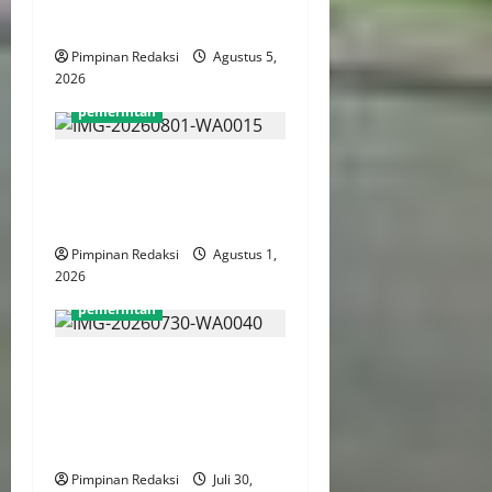
Efisien
Pimpinan Redaksi
Agustus 5,
2026
pemerintah
Survei CNN: Pemberantasan
Korupsi Jadi Harapan Utama
ke Presiden
Pimpinan Redaksi
Agustus 1,
2026
pemerintah
Kantor Pertanahan Jakut
Tegakkan Disiplin dan
Integritas Lewat Apel Pagi
Rutin
Pimpinan Redaksi
Juli 30,