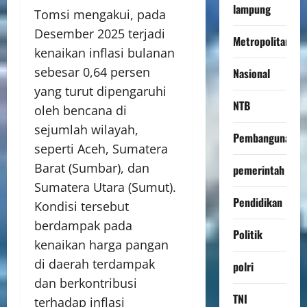
lampung
Tomsi mengakui, pada
Desember 2025 terjadi
Metropolitan
kenaikan inflasi bulanan
sebesar 0,64 persen
Nasional
yang turut dipengaruhi
NTB
oleh bencana di
sejumlah wilayah,
Pembangunan
seperti Aceh, Sumatera
Barat (Sumbar), dan
pemerintah
Sumatera Utara (Sumut).
Pendidikan
Kondisi tersebut
berdampak pada
Politik
kenaikan harga pangan
di daerah terdampak
polri
dan berkontribusi
TNI
terhadap inflasi