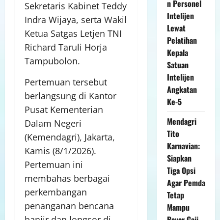
n Personel
Sekretaris Kabinet Teddy
Intelijen
Indra Wijaya, serta Wakil
Lewat
Ketua Satgas Letjen TNI
Pelatihan
Richard Taruli Horja
Kepala
Tampubolon.
Satuan
Intelijen
Pertemuan tersebut
Angkatan
berlangsung di Kantor
Ke-5
Pusat Kementerian
Mendagri
Dalam Negeri
Tito
(Kemendagri), Jakarta,
Karnavian:
Kamis (8/1/2026).
Siapkan
Pertemuan ini
Tiga Opsi
membahas berbagai
Agar Pemda
perkembangan
Tetap
penanganan bencana
Mampu
banjir dan longsor di
Bayar Gaji