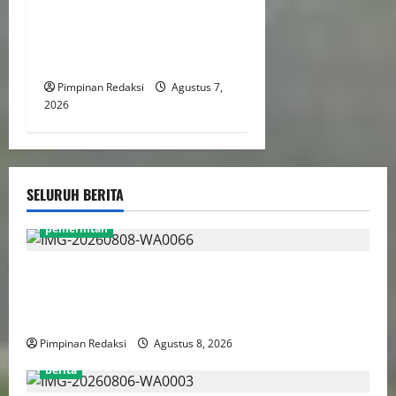
Pemda Tetap Mampu Bayar
Gaji Pegawai, Mulai Dari
Efisiensi Hingga Top Up TKD
Pimpinan Redaksi
Agustus 7,
2026
SELURUH BERITA
pemerintah
Gebenur Pramono Anung: Tidak ada Korban Jiwa,
Data Perpajakan Aman, Pelayanannya Publik Tetap
Berjalan
Pimpinan Redaksi
Agustus 8, 2026
berita