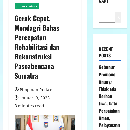
CARI
pemerintah
Gerak Cepat,
Cari
Mendagri Bahas
Percepatan
Rehabilitasi dan
RECENT
Rekonstruksi
POSTS
Pascabencana
Gebenur
Sumatra
Pramono
Anung:
Tidak ada
Pimpinan Redaksi
Korban
Januari 9, 2026
Jiwa, Data
3 minutes read
Perpajakan
Aman,
Pelayanann