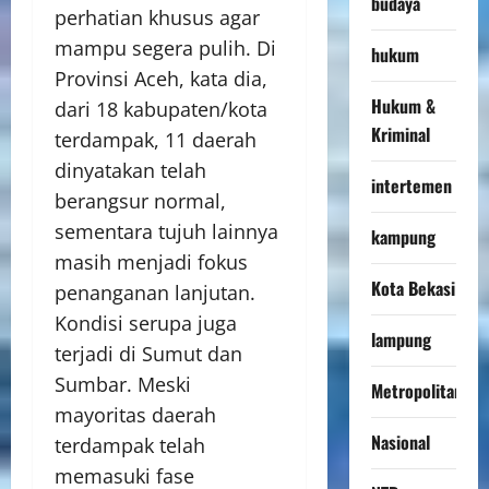
budaya
perhatian khusus agar
mampu segera pulih. Di
hukum
Provinsi Aceh, kata dia,
Hukum &
dari 18 kabupaten/kota
Kriminal
terdampak, 11 daerah
dinyatakan telah
intertemen
berangsur normal,
sementara tujuh lainnya
kampung
masih menjadi fokus
Kota Bekasi
penanganan lanjutan.
Kondisi serupa juga
lampung
terjadi di Sumut dan
Sumbar. Meski
Metropolitan
mayoritas daerah
Nasional
terdampak telah
memasuki fase