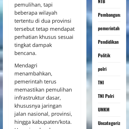
NTB
pemulihan, tapi
beberapa wilayah
Pembangunan
tertentu di dua provinsi
pemerintah
tersebut tetap mendapat
perhatian khusus sesuai
Pendidikan
tingkat dampak
bencana.
Politik
Mendagri
polri
menambahkan,
pemerintah terus
TNI
memastikan pemulihan
TNI Polri
infrastruktur dasar,
khususnya jaringan
UMKM
jalan nasional, provinsi,
hingga kabupaten/kota.
Uncategorized