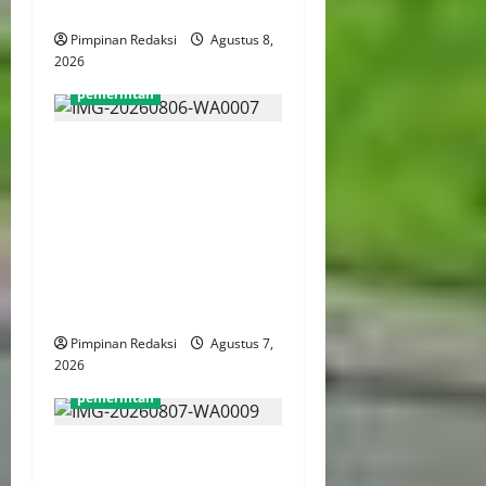
Berjalan
Pimpinan Redaksi
Agustus 8,
2026
pemerintah
Pemprov DKI Naikkan Nilai
Obligasi Daerah Jadi Rp5,2
Triliun, Pramono
Prioritaskas Untuk
Transportasi, Layanan
Kesehatan dan Program
Sosial
Pimpinan Redaksi
Agustus 7,
2026
pemerintah
Mendagri Tito Karnavian:
Siapkan Tiga Opsi Agar