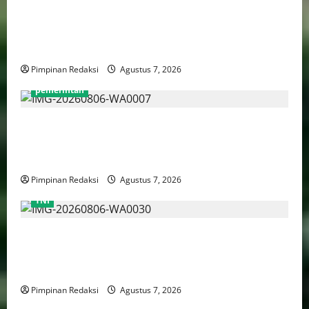
Perputaran Dana Judi Online Tembus Rp86,82
Triliun, PPATK: Piala Dunia 2026 Picu Lonjakan
Aktivitas Taruhan
Pimpinan Redaksi
Agustus 7, 2026
pemerintah
Pemprov DKI Naikkan Nilai Obligasi Daerah Jadi
Rp5,2 Triliun, Pramono Prioritaskas Untuk
Transportasi, Layanan Kesehatan dan Program Sosial
Pimpinan Redaksi
Agustus 7, 2026
TNI
TNI AU Pertajam Kemampuan Personel Intelijen
Lewat Pelatihan Kepala Satuan Intelijen Angkatan Ke-
5
Pimpinan Redaksi
Agustus 7, 2026