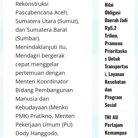
Rekonstruksi
Nilai
Pascabencana Aceh,
Obligasi
Daerah Jadi
Sumatera Utara (Sumut),
Rp5,2
dan Sumatera Barat
Triliun,
(Sumbar).
Pramono
Menindaklanjuti itu,
Prioritaska
Mendagri bergerak
s Untuk
cepat menggelar
Transportas
pertemuan dengan
i, Layanan
Menteri Koordinator
Kesehatan
dan
Bidang Pembangunan
Program
Manusia dan
Sosial
Kebudayaan (Menko
PMK) Pratikno, Menteri
TNI AU
Pekerjaan Umum (PU)
Pertajam
Kemampua
Dody Hanggodo,