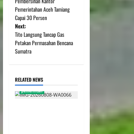
Pembersihan Kantor
Pemerintahan Aceh Tamiang
Capai 30 Persen
Next:
Tito Langsung Tancap Gas
Petakan Permasahan Bencana
Sumatra
RELATED NEWS
pemerintah
Gebenur Pramono Anung:
Tidak ada Korban Jiwa, Data
Perpajakan Aman,
Pelayanannya Publik Tetap