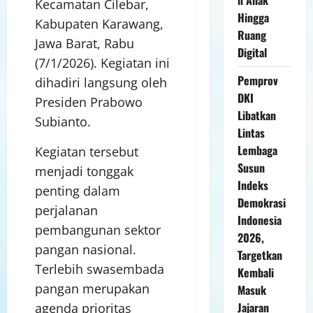
Kecamatan Cilebar,
Hingga
Kabupaten Karawang,
Ruang
Jawa Barat, Rabu
Digital
(7/1/2026). Kegiatan ini
Pemprov
dihadiri langsung oleh
DKI
Presiden Prabowo
Libatkan
Subianto.
Lintas
Lembaga
Kegiatan tersebut
Susun
menjadi tonggak
Indeks
penting dalam
Demokrasi
perjalanan
Indonesia
pembangunan sektor
2026,
pangan nasional.
Targetkan
Terlebih swasembada
Kembali
pangan merupakan
Masuk
Jajaran
agenda prioritas