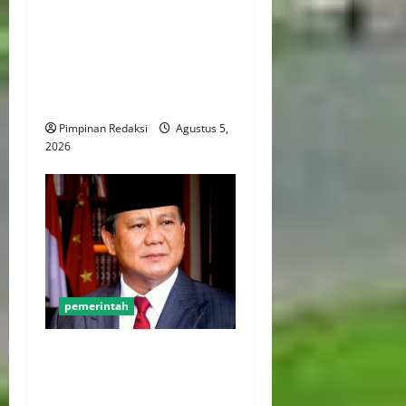
Hingga Akhir September
2026, Qodari: Pemerintah
Dorong Transformasi
Birokrasi Modern dan
Efisien
Pimpinan Redaksi
Agustus 5,
2026
pemerintah
Survei CNN: Pemberantasan
Korupsi Jadi Harapan Utama
ke Presiden