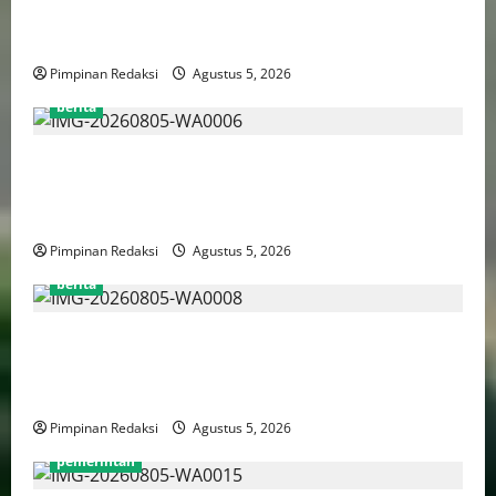
Administrasi Jakarta Utara, Matangkan Persiapan
Lomba Karaoke Media Online
Pimpinan Redaksi
Agustus 5, 2026
berita
Kekerasan Terhadap Anak Tembus 21.000 Kasus,
Pemerintah Perkuat Peran Kepala Daerah Untuk
Perlindungan Anak Hingga Ruang Digital
Pimpinan Redaksi
Agustus 5, 2026
berita
Pemprov DKI Libatkan Lintas Lembaga Susun Indeks
Demokrasi Indonesia 2026, Targetkan Kembali
Masuk Jajaran Terbaik Nasional
Pimpinan Redaksi
Agustus 5, 2026
pemerintah