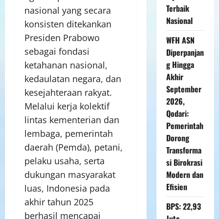
Terbaik
nasional yang secara
Nasional
konsisten ditekankan
Presiden Prabowo
WFH ASN
sebagai fondasi
Diperpanjan
g Hingga
ketahanan nasional,
Akhir
kedaulatan negara, dan
September
kesejahteraan rakyat.
2026,
Melalui kerja kolektif
Qodari:
lintas kementerian dan
Pemerintah
lembaga, pemerintah
Dorong
daerah (Pemda), petani,
Transforma
pelaku usaha, serta
si Birokrasi
Modern dan
dukungan masyarakat
Efisien
luas, Indonesia pada
akhir tahun 2025
BPS: 22,93
berhasil mencapai
Juta