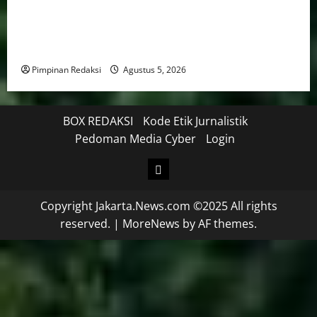
WFH ASN Diperpanjang Hingga Akhir September
2026, Qodari: Pemerintah Dorong Transformasi
Birokrasi Modern dan Efisien
Pimpinan Redaksi
Agustus 5, 2026
BOX REDAKSI
Kode Etik Jurnalistik
Pedoman Media Cyber
Login
Copyright Jakarta.News.com ©2025 All rights
reserved.
|
MoreNews
by AF themes.