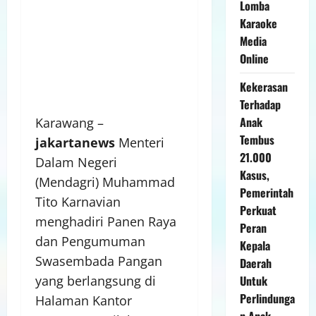
Lomba
Karaoke
Media
Online
Kekerasan
Terhadap
Anak
Karawang –
Tembus
jakartanews
Menteri
21.000
Dalam Negeri
Kasus,
(Mendagri) Muhammad
Pemerintah
Tito Karnavian
Perkuat
menghadiri Panen Raya
Peran
dan Pengumuman
Kepala
Swasembada Pangan
Daerah
Untuk
yang berlangsung di
Perlindunga
Halaman Kantor
n Anak