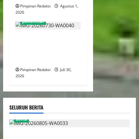
Pimpinan Redaksi
Agustus 1,
2026
pemerintah
Kantor Pertanahan Jakut
Tegakkan Disiplin dan
Integritas Lewat Apel Pagi
Rutin
Pimpinan Redaksi
Juli 30,
2026
SELURUH BERITA
berita
AJB Jakarta Utara Jalin Silaturahmi dengan Wali Kota