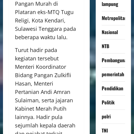
Pangan Murah di
lampung
Plataran eks-MTQ Tugu
Metropolitan
Religi, Kota Kendari,
Sulawesi Tenggara pada
Nasional
beberapa waktu lalu.
NTB
Turut hadir pada
kegiatan tersebut
Pembangunan
Menteri Koordinator
pemerintah
Bidang Pangan Zulkifli
Hasan, Menteri
Pendidikan
Pertanian Andi Amran
Sulaiman, serta jajaran
Politik
Kabinet Merah Putih
polri
lainnya. Hadir pula
sejumlah kepala daerah
TNI
dan pejabat terkait.