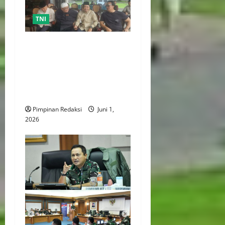
TNI
Ketua Umum BRN Relly
Reagen Kehilangan Sosok
Paman dan Tokoh Bangsa
Jenderal TNI (Purn.)
Ryamizard Ryacudu
Pimpinan Redaksi
Juni 1,
2026