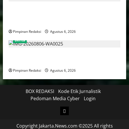
Bank Aladin Syariah Tolak Ganti Kerugian Dana
Nasabah, GUMIRAN LAW OFFICE Siapkan Gugatan
Perdata dan Laporan ke Aparat Penegak Hukum
Pimpinan Redaksi
Agustus 6, 2026
berita
FSP BUMN Bersatu Pertanyakan Proses Pembacaan
Tuntutan dalam Sidang Kasus Pengerukan Pelindo
Pimpinan Redaksi
Agustus 6, 2026
BOX REDAKSI
Kode Etik Jurnalistik
Pedoman Media Cyber
Login
Copyright Jakarta.News.com ©2025 All rights