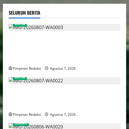
SELURUH BERITA
berita
MADAS DPC PASURUAN KOTA, MENDAMPINGI
KELUARGA PASIEN DAN DISELESAIKAN OLEH
DIREKTUR RSUD dr. R. SOEDARSONO KOTA
PASURUAN
Pimpinan Redaksi
Agustus 7, 2026
berita
PWJU Minta Klarifikasi PT Apical atas Perbedaan
Informasi Mengenai Persyaratan Penyerahan Surat
dan Proposal
Pimpinan Redaksi
Agustus 7, 2026
hukum