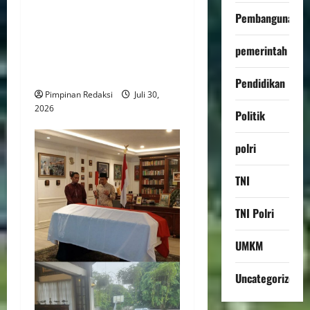
Sidang Korupsi Aset HGU
Pembangunan
716,20 Hektare di Cilacap,
Empat Terdakwa Ajukan
pemerintah
Eksepsi Tolak Kewenangan
Pengadilan Militer
Pendidikan
Pimpinan Redaksi
Juli 30,
2026
Politik
polri
TNI
TNI Polri
UMKM
Uncategorized