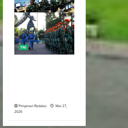
TNI
TNI AU Siapkan Latihan
Angkasa Yudha 2026, Uji
Skenario Perang Drone,
Rudal Presisi, dan Siber
Hadapi Perang Teknologi
Modern
Pimpinan Redaksi
Mei 27,
2026