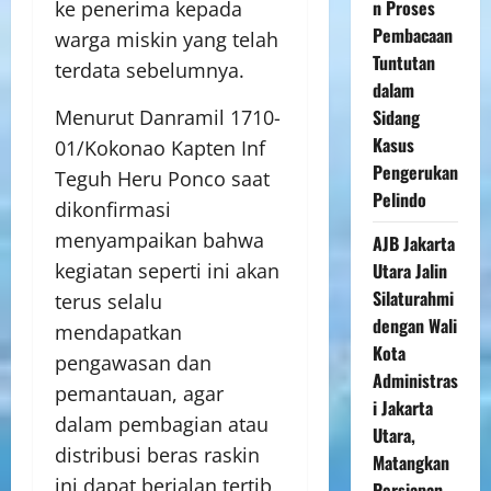
n Proses
ke penerima kepada
Pembacaan
warga miskin yang telah
Tuntutan
terdata sebelumnya.
dalam
Sidang
Menurut Danramil 1710-
Kasus
01/Kokonao Kapten Inf
Pengerukan
Teguh Heru Ponco saat
Pelindo
dikonfirmasi
menyampaikan bahwa
AJB Jakarta
Utara Jalin
kegiatan seperti ini akan
Silaturahmi
terus selalu
dengan Wali
mendapatkan
Kota
pengawasan dan
Administras
pemantauan, agar
i Jakarta
dalam pembagian atau
Utara,
distribusi beras raskin
Matangkan
ini dapat berjalan tertib
Persiapan