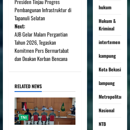
Presiden Tinjau Progres
hukum
Pembangunan Infrastruktur di
Tapanuli Selatan
Hukum &
Next:
Kriminal
AJB Gelar Malam Pergantian
intertemen
Tahun 2026, Tegaskan
Komitmen Pers Bermartabat
kampung
dan Doakan Korban Bencana
Kota Bekasi
lampung
RELATED NEWS
Metropolitan
Nasional
TNI
NTB