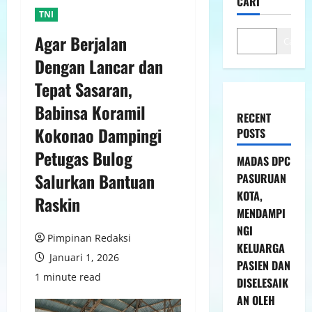
CARI
TNI
Agar Berjalan
Cari
Dengan Lancar dan
Tepat Sasaran,
Babinsa Koramil
RECENT
Kokonao Dampingi
POSTS
Petugas Bulog
MADAS DPC
Salurkan Bantuan
PASURUAN
KOTA,
Raskin
MENDAMPI
NGI
Pimpinan Redaksi
KELUARGA
Januari 1, 2026
PASIEN DAN
1 minute read
DISELESAIK
AN OLEH