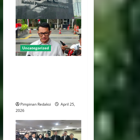
Uncategorized
KPK Dorong Reformasi
Tegaskan Kewenangan
Kajian Pencegahan Korupsi
Pada Parpol dan Tata Kelola
Internal
Pimpinan Redaksi
April 25,
2026