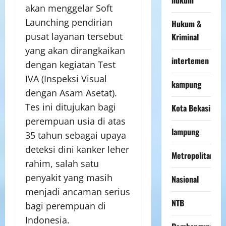
akan menggelar Soft
Launching pendirian
Hukum &
pusat layanan tersebut
Kriminal
yang akan dirangkaikan
intertemen
dengan kegiatan Test
IVA (Inspeksi Visual
kampung
dengan Asam Asetat).
Tes ini ditujukan bagi
Kota Bekasi
perempuan usia di atas
lampung
35 tahun sebagai upaya
deteksi dini kanker leher
Metropolitan
rahim, salah satu
penyakit yang masih
Nasional
menjadi ancaman serius
NTB
bagi perempuan di
Indonesia.