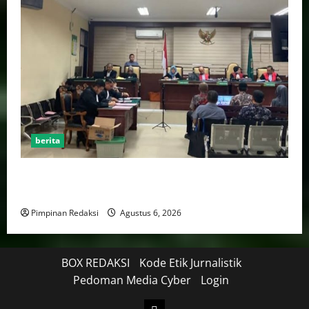
berita
FSP BUMN Bersatu Pertanyakan Proses Pembacaan
Tuntutan dalam Sidang Kasus Pengerukan Pelindo
Pimpinan Redaksi
Agustus 6, 2026
BOX REDAKSI
Kode Etik Jurnalistik
Pedoman Media Cyber
Login