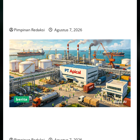
KELUARGA PASIEN DAN DISELESAIKAN OLEH
DIREKTUR RSUD dr. R. SOEDARSONO KOTA
PASURUAN
Pimpinan Redaksi
Agustus 7, 2026
berita
PWJU Minta Klarifikasi PT Apical atas Perbedaan
Informasi Mengenai Persyaratan Penyerahan Surat
dan Proposal
Pimpinan Redaksi
Agustus 7, 2026