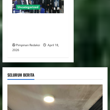
Uncategorized
DPC PERADI Jakarta Timur
Periode 2026–2031 Resmi
Dilantik, Usung Komitmen
Tegakkan Integritas Advokat
Pimpinan Redaksi
April 18,
2026
SELURUH BERITA