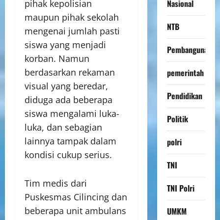
pihak kepolisian
Nasional
maupun pihak sekolah
NTB
mengenai jumlah pasti
siswa yang menjadi
Pembangunan
korban. Namun
berdasarkan rekaman
pemerintah
visual yang beredar,
Pendidikan
diduga ada beberapa
siswa mengalami luka-
Politik
luka, dan sebagian
lainnya tampak dalam
polri
kondisi cukup serius.
TNI
Tim medis dari
TNI Polri
Puskesmas Cilincing dan
beberapa unit ambulans
UMKM