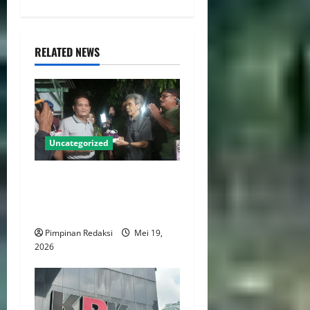
RELATED NEWS
Uncategorized
Ketua DPC Persatuan Artis
Dangdut Indonesia Jakarta
Utara Rayakan Ulang Tahun
Pimpinan Redaksi
Mei 19,
2026