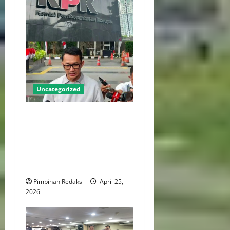
Uncategorized
KPK Dorong Reformasi
Tegaskan Kewenangan
Kajian Pencegahan Korupsi
Pada Parpol dan Tata Kelola
Internal
Pimpinan Redaksi
April 25,
2026