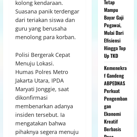
Tetap
kolong kendaraan.
Mampu
Suasana panik terdengar
Bayar Gaji
dari teriakan siswa dan
Pegawai,
guru yang berusaha
Mulai Dari
menolong para korban.
Efisiensi
Hingga Top
Polisi Bergerak Cepat
Up TKD
Menuju Lokasi.
Kemenekra
Humas Polres Metro
f Gandeng
Jakarta Utara, IPDA
ABPEDNAS
Maryati Jonggie, saat
Perkuat
dikonfirmasi
Pengemban
membenarkan adanya
gan
Ekonomi
insiden tersebut. Ia
Kreatif
mengatakan bahwa
Berbasis
pihaknya segera menuju
Desa,