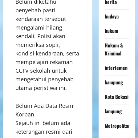
Belum diketahui
berita
penyebab pasti
budaya
kendaraan tersebut
mengalami hilang
hukum
kendali. Polisi akan
memeriksa sopir,
Hukum &
kondisi kendaraan, serta
Kriminal
mempelajari rekaman
intertemen
CCTV sekolah untuk
mengetahui penyebab
kampung
utama peristiwa ini.
Kota Bekasi
Belum Ada Data Resmi
lampung
Korban
Sejauh ini belum ada
Metropolitan
keterangan resmi dari