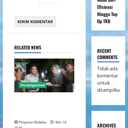
Efisiensi
Hingga Top
Up TKD
RELATED NEWS
RECENT
COMMENTS
Tidak ada
komentar
untuk
Uncategorized
ditampilkan.
Ketua DPC Persatuan Artis
Dangdut Indonesia Jakarta
Utara Rayakan Ulang Tahun
Pimpinan Redaksi
Mei 19,
ARCHIVES
2026