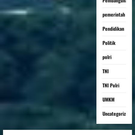
Pembangunan
pemerintah
Pendidikan
Politik
polri
TNI
TNI Polri
UMKM
Uncategorized