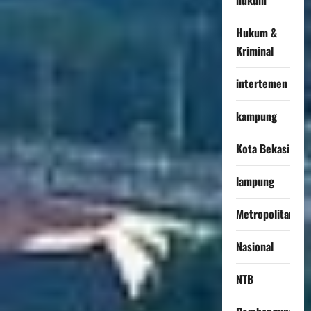
Hukum &
Kriminal
intertemen
kampung
Kota Bekasi
lampung
Metropolitan
Nasional
NTB