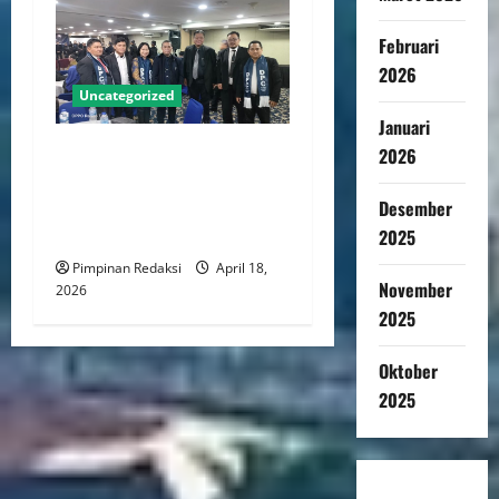
Februari
2026
Uncategorized
Januari
DPC PERADI Jakarta Timur
2026
Periode 2026–2031 Resmi
Desember
Dilantik, Usung Komitmen
Tegakkan Integritas Advokat
2025
Pimpinan Redaksi
April 18,
November
2026
2025
Oktober
2025