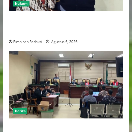
hukum
Bank Aladin Syariah Tolak Ganti Kerugian Dana
Nasabah, GUMIRAN LAW OFFICE Siapkan Gugatan
Perdata dan Laporan ke Aparat Penegak Hukum
Pimpinan Redaksi
Agustus 6, 2026
berita
FSP BUMN Bersatu Pertanyakan Proses Pembacaan