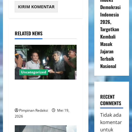
Demokrasi
Indonesia
2026,
Targetkan
RELATED NEWS
Kembali
Masuk
Jajaran
Terbaik
Nasional
Uncategorized
Ketua DPC Persatuan Artis
Dangdut Indonesia Jakarta
RECENT
Utara Rayakan Ulang Tahun
COMMENTS
Pimpinan Redaksi
Mei 19,
Tidak ada
2026
komentar
untuk