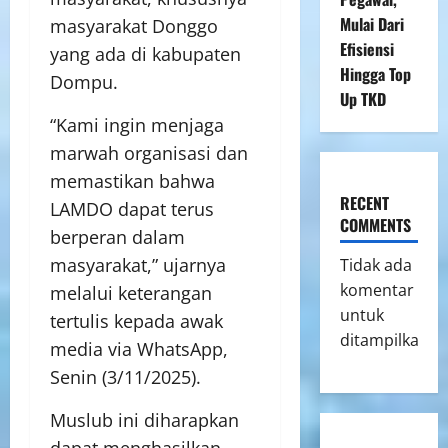
Mulai Dari
masyarakat Donggo
Efisiensi
yang ada di kabupaten
Hingga Top
Dompu.
Up TKD
“Kami ingin menjaga
marwah organisasi dan
memastikan bahwa
RECENT
LAMDO dapat terus
COMMENTS
berperan dalam
masyarakat,” ujarnya
Tidak ada
komentar
melalui keterangan
untuk
tertulis kepada awak
ditampilkan.
media via WhatsApp,
Senin (3/11/2025).
Muslub ini diharapkan