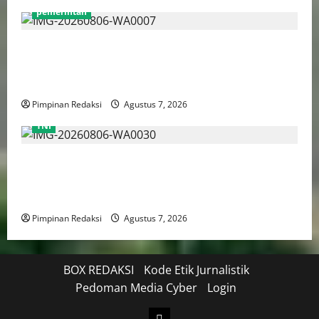
pemerintah
Pemprov DKI Naikkan Nilai Obligasi Daerah Jadi
Rp5,2 Triliun, Pramono Prioritaskas Untuk
Transportasi, Layanan Kesehatan dan Program Sosial
Pimpinan Redaksi
Agustus 7, 2026
TNI
TNI AU Pertajam Kemampuan Personel Intelijen
Lewat Pelatihan Kepala Satuan Intelijen Angkatan Ke-
5
Pimpinan Redaksi
Agustus 7, 2026
BOX REDAKSI
Kode Etik Jurnalistik
Pedoman Media Cyber
Login