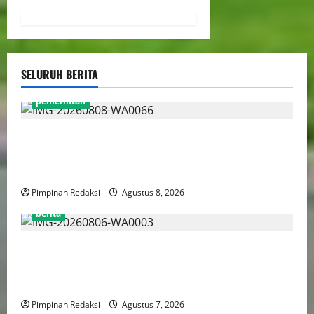
SELURUH BERITA
pemerintah
Gebenur Pramono Anung: Tidak ada Korban Jiwa,
Data Perpajakan Aman, Pelayanannya Publik Tetap
Berjalan
Pimpinan Redaksi
Agustus 8, 2026
berita
Perputaran Dana Judi Online Tembus Rp86,82
Triliun, PPATK: Piala Dunia 2026 Picu Lonjakan
Aktivitas Taruhan
Pimpinan Redaksi
Agustus 7, 2026