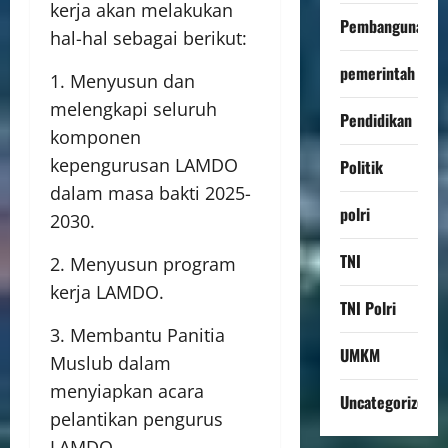
kerja akan melakukan
Pembangunan
hal-hal sebagai berikut:
pemerintah
1. Menyusun dan
melengkapi seluruh
Pendidikan
komponen
kepengurusan LAMDO
Politik
dalam masa bakti 2025-
polri
2030.
TNI
2. Menyusun program
kerja LAMDO.
TNI Polri
3. Membantu Panitia
UMKM
Muslub dalam
menyiapkan acara
Uncategorized
pelantikan pengurus
LAMDO.