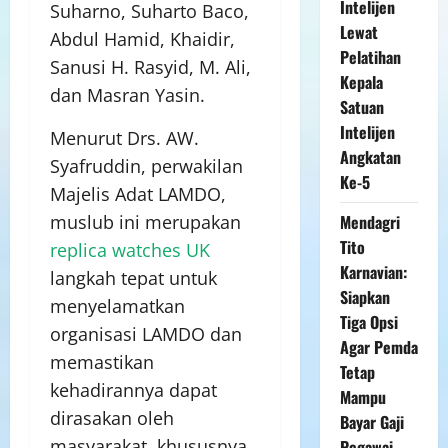
Intelijen
Suharno, Suharto Baco,
Lewat
Abdul Hamid, Khaidir,
Pelatihan
Sanusi H. Rasyid, M. Ali,
Kepala
dan Masran Yasin.
Satuan
Intelijen
Menurut Drs. AW.
Angkatan
Syafruddin, perwakilan
Ke-5
Majelis Adat LAMDO,
Mendagri
muslub ini merupakan
Tito
replica watches UK
Karnavian:
langkah tepat untuk
Siapkan
menyelamatkan
Tiga Opsi
organisasi LAMDO dan
Agar Pemda
memastikan
Tetap
kehadirannya dapat
Mampu
dirasakan oleh
Bayar Gaji
masyarakat, khususnya
Pegawai,