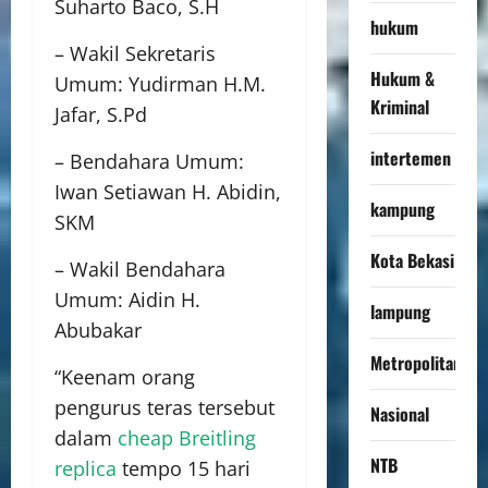
Suharto Baco, S.H
hukum
– Wakil Sekretaris
Hukum &
Umum: Yudirman H.M.
Kriminal
Jafar, S.Pd
intertemen
– Bendahara Umum:
Iwan Setiawan H. Abidin,
kampung
SKM
Kota Bekasi
– Wakil Bendahara
Umum: Aidin H.
lampung
Abubakar
Metropolitan
“Keenam orang
pengurus teras tersebut
Nasional
dalam
cheap Breitling
NTB
replica
tempo 15 hari