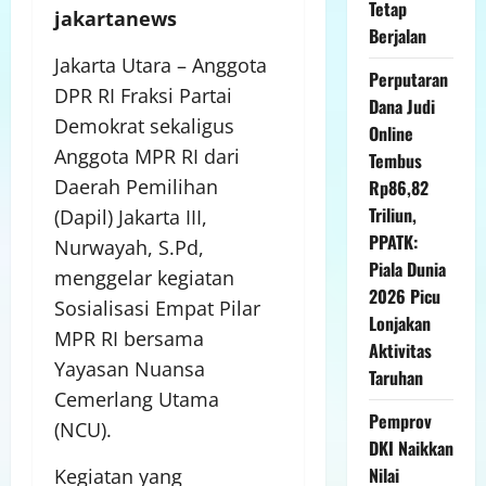
Tetap
jakartanews
Berjalan
Jakarta Utara – Anggota
Perputaran
DPR RI Fraksi Partai
Dana Judi
Demokrat sekaligus
Online
Anggota MPR RI dari
Tembus
Daerah Pemilihan
Rp86,82
Triliun,
(Dapil) Jakarta III,
PPATK:
Nurwayah, S.Pd,
Piala Dunia
menggelar kegiatan
2026 Picu
Sosialisasi Empat Pilar
Lonjakan
MPR RI bersama
Aktivitas
Yayasan Nuansa
Taruhan
Cemerlang Utama
Pemprov
(NCU).
DKI Naikkan
Nilai
Kegiatan yang