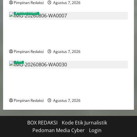
Pimpinan Redaksi
Agustus 7, 2026
pemerintah
Pemprov DKI Naikkan Nilai Obligasi Daerah Jadi
Rp5,2 Triliun, Pramono Prioritaskas Untuk
Transportasi, Layanan Kesehatan dan Program Sosial
Pimpinan Redaksi
Agustus 7, 2026
TNI
TNI AU Pertajam Kemampuan Personel Intelijen
Lewat Pelatihan Kepala Satuan Intelijen Angkatan Ke-
5
Pimpinan Redaksi
Agustus 7, 2026
BOX REDAKSI
Kode Etik Jurnalistik
Pedoman Media Cyber
Login