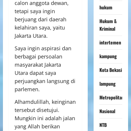
calon anggota dewan,
hukum
tetapi saya ingin
berjuang dari daerah
Hukum &
kelahiran saya, yaitu
Kriminal
Jakarta Utara.
intertemen
Saya ingin aspirasi dan
kampung
berbagai persoalan
masyarakat Jakarta
Kota Bekasi
Utara dapat saya
perjuangkan langsung di
lampung
parlemen.
Metropolitan
Alhamdulillah, keinginan
tersebut disetujui.
Nasional
Mungkin ini adalah jalan
NTB
yang Allah berikan