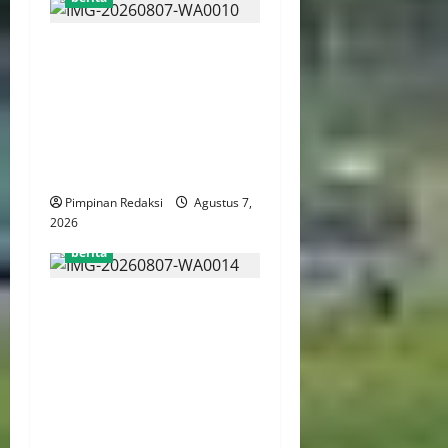
Kemenekraf Gandeng
ABPEDNAS Perkuat
Pengembangan Ekonomi
Kreatif Berbasis Desa,
Wujudkan Desa Kreatif Yang
Mandiri dan Berdaya Saing
Pimpinan Redaksi
Agustus 7,
2026
berita
Menaker: Penguatan
Kompetensi Lulusan Untuk
Atasi Kesenjangan
Kebutuhan Dunia Kerja,
Kampus dan Industri Kunci
Cetak SDM Siap Kerja