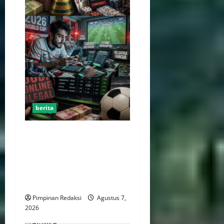
berita
Perputaran Dana Judi Online
Tembus Rp86,82 Triliun,
PPATK: Piala Dunia 2026
Picu Lonjakan Aktivitas
Taruhan
Pimpinan Redaksi
Agustus 7,
2026
berita