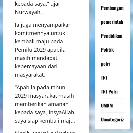
kepada saya,” ujar
Pembangunan
Nurwayah.
pemerintah
Ia juga menyampaikan
komitmennya untuk
Pendidikan
kembali maju pada
Politik
Pemilu 2029 apabila
masih mendapat
polri
kepercayaan dari
masyarakat.
TNI
“Apabila pada tahun
TNI Polri
2029 masyarakat masih
memberikan amanah
UMKM
kepada saya, InsyaAllah
Uncategorized
saya siap kembali maju.