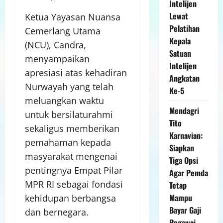
Intelijen
Lewat
Ketua Yayasan Nuansa
Pelatihan
Cemerlang Utama
Kepala
(NCU), Candra,
Satuan
menyampaikan
Intelijen
apresiasi atas kehadiran
Angkatan
Nurwayah yang telah
Ke-5
meluangkan waktu
Mendagri
untuk bersilaturahmi
Tito
sekaligus memberikan
Karnavian:
pemahaman kepada
Siapkan
masyarakat mengenai
Tiga Opsi
pentingnya Empat Pilar
Agar Pemda
MPR RI sebagai fondasi
Tetap
Mampu
kehidupan berbangsa
Bayar Gaji
dan bernegara.
Pegawai,