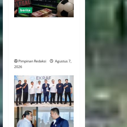
berita
Perputaran Dana Judi Online
Tembus Rp86,82 Triliun,
PPATK: Piala Dunia 2026
Picu Lonjakan Aktivitas
Taruhan
Pimpinan Redaksi
Agustus 7,
2026