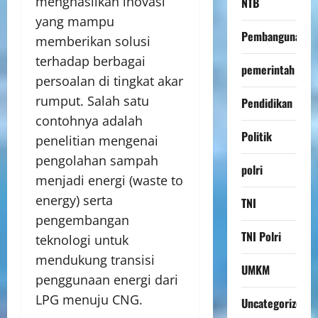
menghasilkan inovasi
NTB
yang mampu
Pembangunan
memberikan solusi
terhadap berbagai
pemerintah
persoalan di tingkat akar
rumput. Salah satu
Pendidikan
contohnya adalah
Politik
penelitian mengenai
pengolahan sampah
polri
menjadi energi (waste to
energy) serta
TNI
pengembangan
TNI Polri
teknologi untuk
mendukung transisi
UMKM
penggunaan energi dari
LPG menuju CNG.
Uncategorized