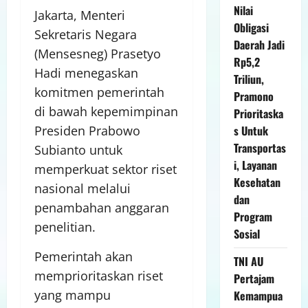
Nilai
Jakarta, Menteri
Obligasi
Sekretaris Negara
Daerah Jadi
(Mensesneg) Prasetyo
Rp5,2
Hadi menegaskan
Triliun,
komitmen pemerintah
Pramono
di bawah kepemimpinan
Prioritaska
s Untuk
Presiden Prabowo
Transportas
Subianto untuk
i, Layanan
memperkuat sektor riset
Kesehatan
nasional melalui
dan
penambahan anggaran
Program
penelitian.
Sosial
Pemerintah akan
TNI AU
memprioritaskan riset
Pertajam
yang mampu
Kemampua