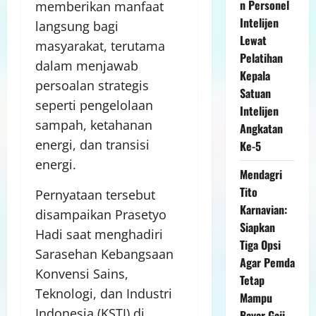
n Personel
memberikan manfaat
Intelijen
langsung bagi
Lewat
masyarakat, terutama
Pelatihan
dalam menjawab
Kepala
persoalan strategis
Satuan
seperti pengelolaan
Intelijen
sampah, ketahanan
Angkatan
energi, dan transisi
Ke-5
energi.
Mendagri
Tito
Pernyataan tersebut
Karnavian:
disampaikan Prasetyo
Siapkan
Hadi saat menghadiri
Tiga Opsi
Sarasehan Kebangsaan
Agar Pemda
Konvensi Sains,
Tetap
Teknologi, dan Industri
Mampu
Indonesia (KSTI) di
Bayar Gaji