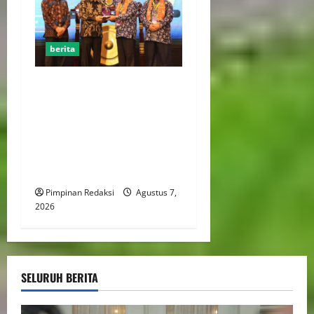
berita
Menaker: Penguatan
Kompetensi Lulusan Untuk
Atasi Kesenjangan
Kebutuhan Dunia Kerja,
Kampus dan Industri Kunci
Cetak SDM Siap Kerja
Pimpinan Redaksi
Agustus 7,
2026
SELURUH BERITA