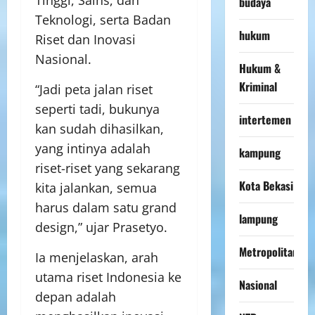
budaya
Teknologi, serta Badan
hukum
Riset dan Inovasi
Nasional.
Hukum &
Kriminal
“Jadi peta jalan riset
seperti tadi, bukunya
intertemen
kan sudah dihasilkan,
yang intinya adalah
kampung
riset-riset yang sekarang
Kota Bekasi
kita jalankan, semua
harus dalam satu grand
lampung
design,” ujar Prasetyo.
Metropolitan
Ia menjelaskan, arah
utama riset Indonesia ke
Nasional
depan adalah