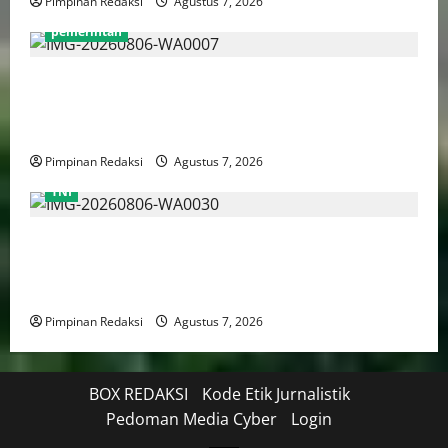
Pimpinan Redaksi
Agustus 7, 2026
pemerintah
Pemprov DKI Naikkan Nilai Obligasi Daerah Jadi
Rp5,2 Triliun, Pramono Prioritaskas Untuk
Transportasi, Layanan Kesehatan dan Program Sosial
Pimpinan Redaksi
Agustus 7, 2026
TNI
TNI AU Pertajam Kemampuan Personel Intelijen
Lewat Pelatihan Kepala Satuan Intelijen Angkatan Ke-
5
Pimpinan Redaksi
Agustus 7, 2026
BOX REDAKSI
Kode Etik Jurnalistik
Pedoman Media Cyber
Login