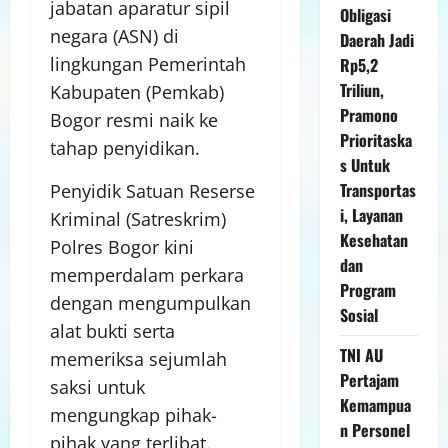
jabatan aparatur sipil
Obligasi
negara (ASN) di
Daerah Jadi
lingkungan Pemerintah
Rp5,2
Triliun,
Kabupaten (Pemkab)
Pramono
Bogor resmi naik ke
Prioritaska
tahap penyidikan.
s Untuk
Transportas
Penyidik Satuan Reserse
i, Layanan
Kriminal (Satreskrim)
Kesehatan
Polres Bogor kini
dan
memperdalam perkara
Program
dengan mengumpulkan
Sosial
alat bukti serta
TNI AU
memeriksa sejumlah
Pertajam
saksi untuk
Kemampua
mengungkap pihak-
n Personel
pihak yang terlibat.