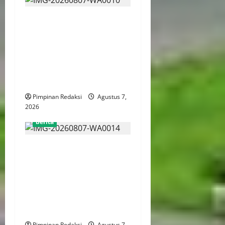
Kemenekraf Gandeng
ABPEDNAS Perkuat
Pengembangan Ekonomi
Kreatif Berbasis Desa,
Wujudkan Desa Kreatif Yang
Mandiri dan Berdaya Saing
Pimpinan Redaksi
Agustus 7,
2026
berita
Menaker: Penguatan
Kompetensi Lulusan Untuk
Atasi Kesenjangan
Kebutuhan Dunia Kerja,
Kampus dan Industri Kunci
Cetak SDM Siap Kerja
Pimpinan Redaksi
Agustus 7,