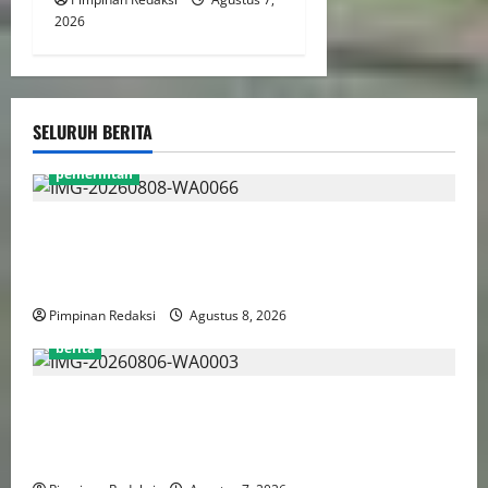
2026
SELURUH BERITA
pemerintah
Gebenur Pramono Anung: Tidak ada Korban Jiwa,
Data Perpajakan Aman, Pelayanannya Publik Tetap
Berjalan
Pimpinan Redaksi
Agustus 8, 2026
berita
Perputaran Dana Judi Online Tembus Rp86,82
Triliun, PPATK: Piala Dunia 2026 Picu Lonjakan
Aktivitas Taruhan