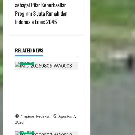
sebagai Pilar Keberhasilan
Program 3 Juta Rumah dan
Indonesia Emas 2045
RELATED NEWS
berita
Perputaran Dana Judi Online
Tembus Rp86,82 Triliun,
PPATK: Piala Dunia 2026
Picu Lonjakan Aktivitas
Taruhan
Pimpinan Redaksi
Agustus 7,
2026
berita