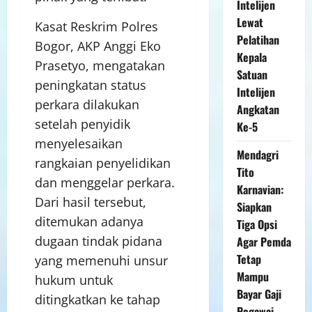
Intelijen
Lewat
Kasat Reskrim Polres
Pelatihan
Bogor, AKP Anggi Eko
Kepala
Prasetyo, mengatakan
Satuan
peningkatan status
Intelijen
perkara dilakukan
Angkatan
setelah penyidik
Ke-5
menyelesaikan
Mendagri
rangkaian penyelidikan
Tito
dan menggelar perkara.
Karnavian:
Dari hasil tersebut,
Siapkan
ditemukan adanya
Tiga Opsi
dugaan tindak pidana
Agar Pemda
Tetap
yang memenuhi unsur
Mampu
hukum untuk
Bayar Gaji
ditingkatkan ke tahap
Pegawai,