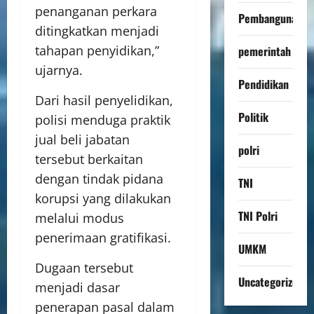
penanganan perkara
Pembangunan
ditingkatkan menjadi
tahapan penyidikan,”
pemerintah
ujarnya.
Pendidikan
Dari hasil penyelidikan,
Politik
polisi menduga praktik
jual beli jabatan
polri
tersebut berkaitan
dengan tindak pidana
TNI
korupsi yang dilakukan
TNI Polri
melalui modus
penerimaan gratifikasi.
UMKM
Dugaan tersebut
Uncategorized
menjadi dasar
penerapan pasal dalam