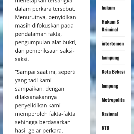
menetapkan tersangka
hukum
dalam perkara tersebut.
Menurutnya, penyidikan
Hukum &
masih difokuskan pada
Kriminal
pendalaman fakta,
pengumpulan alat bukti,
intertemen
dan pemeriksaan saksi-
kampung
saksi.
Kota Bekasi
“Sampai saat ini, seperti
yang tadi kami
lampung
sampaikan, dengan
dilaksanakannya
Metropolitan
penyelidikan kami
Nasional
memperoleh fakta-fakta
sehingga berdasarkan
NTB
hasil gelar perkara,