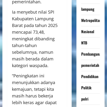
pemerintahan.
lampung
Ia menyebut nilai SPI
Kabupaten Lampung
Metropolitan
Barat pada tahun 2025
Nasional
mencapai 73,48,
meningkat dibanding
NTB
tahun-tahun
sebelumnya, namun
Pembangunan
masih berada dalam
pemerintah
kategori waspada.
“Peningkatan ini
Pendidikan
menunjukkan adanya
Politik
kemajuan, tetapi kita
masih harus bekerja
polri
lebih keras agar dapat