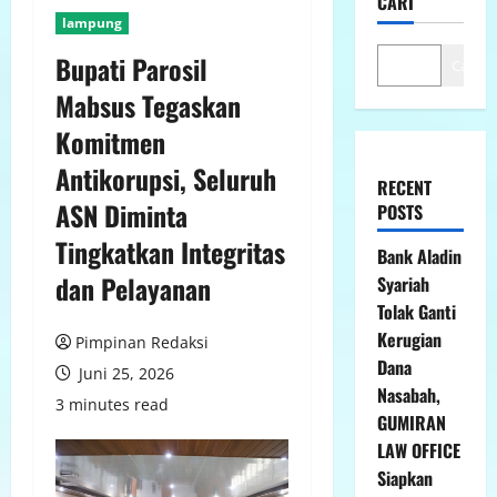
CARI
lampung
Bupati Parosil
Cari
Mabsus Tegaskan
Komitmen
Antikorupsi, Seluruh
RECENT
ASN Diminta
POSTS
Tingkatkan Integritas
Bank Aladin
dan Pelayanan
Syariah
Tolak Ganti
Kerugian
Pimpinan Redaksi
Dana
Juni 25, 2026
Nasabah,
3 minutes read
GUMIRAN
LAW OFFICE
Siapkan