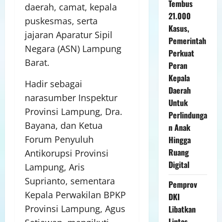
Tembus
daerah, camat, kepala
21.000
puskesmas, serta
Kasus,
jajaran Aparatur Sipil
Pemerintah
Negara (ASN) Lampung
Perkuat
Barat.
Peran
Kepala
Hadir sebagai
Daerah
narasumber Inspektur
Untuk
Provinsi Lampung, Dra.
Perlindunga
Bayana, dan Ketua
n Anak
Forum Penyuluh
Hingga
Ruang
Antikorupsi Provinsi
Digital
Lampung, Aris
Suprianto, sementara
Pemprov
Kepala Perwakilan BPKP
DKI
Provinsi Lampung, Agus
Libatkan
Lintas