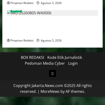
Pimpinan Redaksi
Agustus 5, 2026
berita
Kekerasan Terhadap Anak Tembus 21.000 Kasus,
Pemerintah Perkuat Peran Kepala Daerah Untuk
Perlindungan Anak Hingga Ruang Digital
Pimpinan Redaksi
Agustus 5, 2026
BOX REDAKSI
Kode Etik Jurnalistik
Pedoman Media Cyber
Login
Copyright Jakarta.News.com ©2025 All rights
reserved.
|
MoreNews
by AF themes.