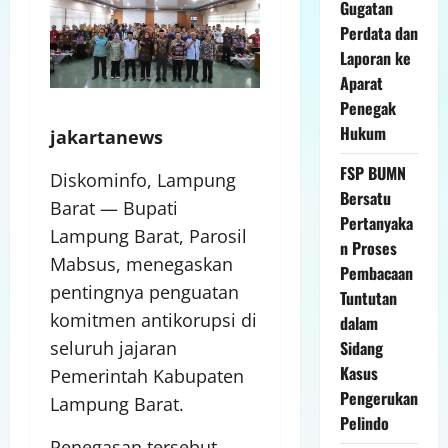
Gugatan
Perdata dan
Laporan ke
Aparat
Penegak
Hukum
jakartanews
FSP BUMN
Diskominfo, Lampung
Bersatu
Barat — Bupati
Pertanyaka
Lampung Barat, Parosil
n Proses
Mabsus, menegaskan
Pembacaan
pentingnya penguatan
Tuntutan
komitmen antikorupsi di
dalam
seluruh jajaran
Sidang
Kasus
Pemerintah Kabupaten
Pengerukan
Lampung Barat.
Pelindo
Penegasan tersebut