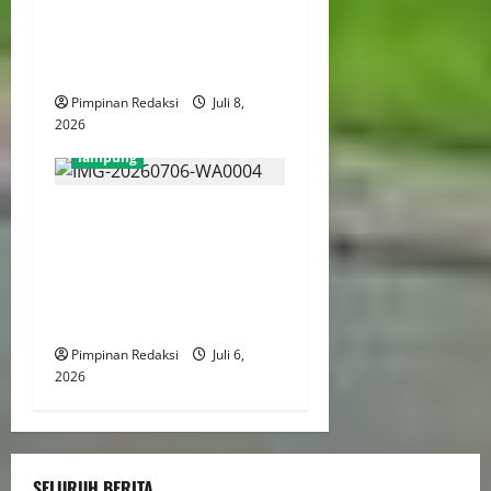
Berlangsung Terbuka,
Sekolah dan Wali Murid
Perkuat Sinergi
Pimpinan Redaksi
Juli 8,
2026
lampung
Rapat Internal PWLB
Tegaskan Struktur
Organisasi dan Perkuat
Langkah Legalitas di
Lampung Barat
Pimpinan Redaksi
Juli 6,
2026
SELURUH BERITA