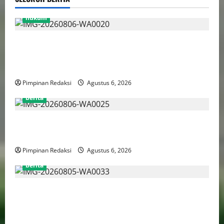
hukum
Bank Aladin Syariah Tolak Ganti Kerugian Dana
Nasabah, GUMIRAN LAW OFFICE Siapkan Gugatan
Perdata dan Laporan ke Aparat Penegak Hukum
Pimpinan Redaksi
Agustus 6, 2026
berita
FSP BUMN Bersatu Pertanyakan Proses Pembacaan
Tuntutan dalam Sidang Kasus Pengerukan Pelindo
Pimpinan Redaksi
Agustus 6, 2026
berita
AJB Jakarta Utara Jalin Silaturahmi dengan Wali Kota
Administrasi Jakarta Utara, Matangkan Persiapan
Lomba Karaoke Media Online