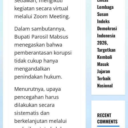
Setiawan, mengikuti
Lembaga
kegiatan secara virtual
Susun
melalui Zoom Meeting.
Indeks
Demokrasi
Dalam sambutannya,
Indonesia
Bupati Parosil Mabsus
2026,
menegaskan bahwa
Targetkan
pemberantasan korupsi
Kembali
tidak cukup hanya
Masuk
mengandalkan
Jajaran
penindakan hukum.
Terbaik
Nasional
Menurutnya, upaya
pencegahan harus
dilakukan secara
sistematis dan
RECENT
berkelanjutan melalui
COMMENTS