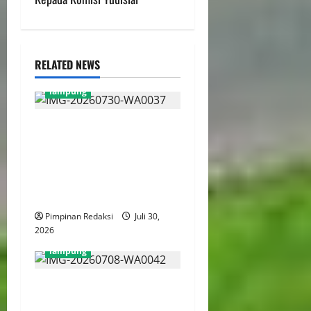
RELATED NEWS
lampung
Camat Heptanius Hidayat
Tegaskan Pencegahan
Stunting Bukan Hanya
Tanggung Jawab Tenaga
Kesehatan
Pimpinan Redaksi
Juli 30,
2026
lampung
Sosialisasi MPLS SMK
Negeri 1 Way Tenong