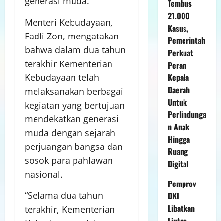
generasi muda.
Tembus
21.000
Menteri Kebudayaan,
Kasus,
Fadli Zon, mengatakan
Pemerintah
bahwa dalam dua tahun
Perkuat
terakhir Kementerian
Peran
Kepala
Kebudayaan telah
Daerah
melaksanakan berbagai
Untuk
kegiatan yang bertujuan
Perlindunga
mendekatkan generasi
n Anak
muda dengan sejarah
Hingga
perjuangan bangsa dan
Ruang
sosok para pahlawan
Digital
nasional.
Pemprov
“Selama dua tahun
DKI
Libatkan
terakhir, Kementerian
Lintas