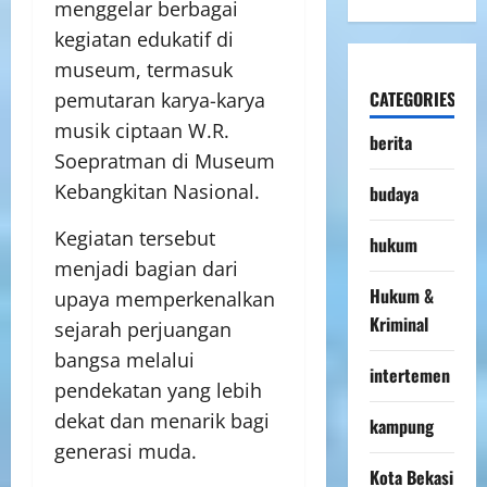
menggelar berbagai
kegiatan edukatif di
museum, termasuk
CATEGORIES
pemutaran karya-karya
musik ciptaan W.R.
berita
Soepratman di Museum
Kebangkitan Nasional.
budaya
Kegiatan tersebut
hukum
menjadi bagian dari
Hukum &
upaya memperkenalkan
Kriminal
sejarah perjuangan
bangsa melalui
intertemen
pendekatan yang lebih
dekat dan menarik bagi
kampung
generasi muda.
Kota Bekasi