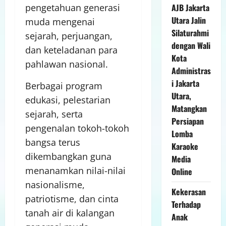
AJB Jakarta
pengetahuan generasi
Utara Jalin
muda mengenai
Silaturahmi
sejarah, perjuangan,
dengan Wali
dan keteladanan para
Kota
pahlawan nasional.
Administras
i Jakarta
Berbagai program
Utara,
edukasi, pelestarian
Matangkan
sejarah, serta
Persiapan
pengenalan tokoh-tokoh
Lomba
bangsa terus
Karaoke
dikembangkan guna
Media
menanamkan nilai-nilai
Online
nasionalisme,
Kekerasan
patriotisme, dan cinta
Terhadap
tanah air di kalangan
Anak