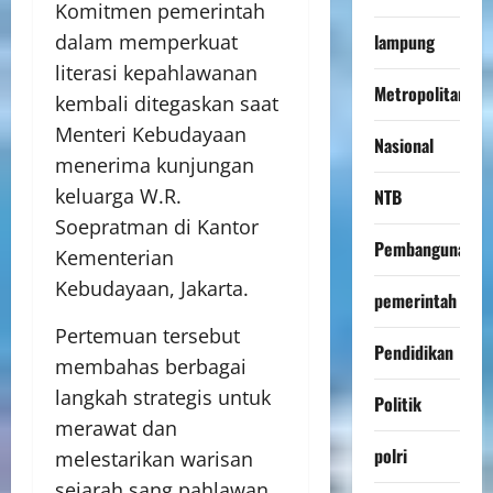
Komitmen pemerintah
lampung
dalam memperkuat
literasi kepahlawanan
Metropolitan
kembali ditegaskan saat
Menteri Kebudayaan
Nasional
menerima kunjungan
keluarga W.R.
NTB
Soepratman di Kantor
Pembangunan
Kementerian
Kebudayaan, Jakarta.
pemerintah
Pertemuan tersebut
Pendidikan
membahas berbagai
langkah strategis untuk
Politik
merawat dan
polri
melestarikan warisan
sejarah sang pahlawan