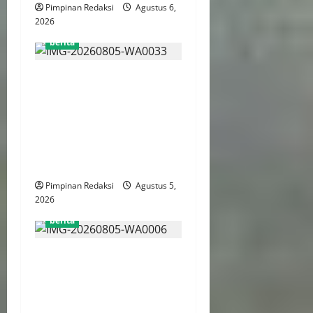
Pimpinan Redaksi
Agustus 6,
2026
berita
AJB Jakarta Utara Jalin
Silaturahmi dengan Wali
Kota Administrasi Jakarta
Utara, Matangkan Persiapan
Lomba Karaoke Media
Online
Pimpinan Redaksi
Agustus 5,
2026
berita
Kekerasan Terhadap Anak
Tembus 21.000 Kasus,
Pemerintah Perkuat Peran
Kepala Daerah Untuk