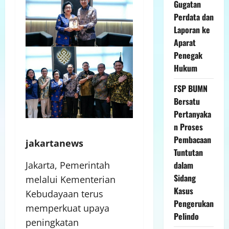
Gugatan
Perdata dan
Laporan ke
Aparat
Penegak
Hukum
FSP BUMN
Bersatu
Pertanyaka
n Proses
Pembacaan
jakartanews
Tuntutan
dalam
Jakarta, Pemerintah
Sidang
melalui Kementerian
Kasus
Kebudayaan terus
Pengerukan
memperkuat upaya
Pelindo
peningkatan