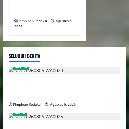
Perlindungan Anak Hingga
Ruang Digital
Pimpinan Redaksi
Agustus 5,
2026
SELURUH BERITA
hukum
Bank Aladin Syariah Tolak Ganti Kerugian Dana
Nasabah, GUMIRAN LAW OFFICE Siapkan Gugatan
Perdata dan Laporan ke Aparat Penegak Hukum
Pimpinan Redaksi
Agustus 6, 2026
berita
FSP BUMN Bersatu Pertanyakan Proses Pembacaan