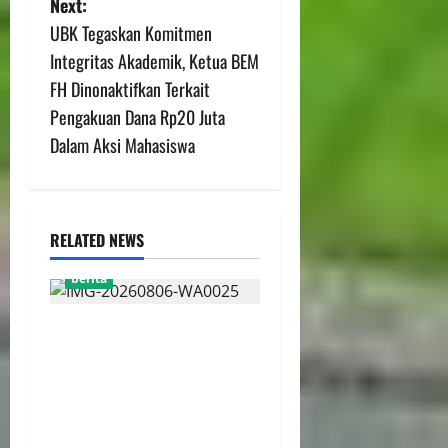
Next:
UBK Tegaskan Komitmen
Integritas Akademik, Ketua BEM
FH Dinonaktifkan Terkait
Pengakuan Dana Rp20 Juta
Dalam Aksi Mahasiswa
RELATED NEWS
berita
FSP BUMN Bersatu
Pertanyakan Proses
Pembacaan Tuntutan dalam
Sidang Kasus Pengerukan
Pelindo