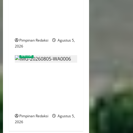
Silaturahmi dengan Wali
Kota Administrasi Jakarta
Utara, Matangkan Persiapan
Lomba Karaoke Media
Online
Pimpinan Redaksi
Agustus 5,
2026
berita
Kekerasan Terhadap Anak
Tembus 21.000 Kasus,
Pemerintah Perkuat Peran
Kepala Daerah Untuk
Perlindungan Anak Hingga
Ruang Digital
Pimpinan Redaksi
Agustus 5,
2026