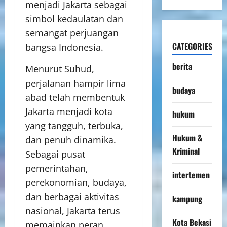
menjadi Jakarta sebagai
simbol kedaulatan dan
semangat perjuangan
CATEGORIES
bangsa Indonesia.
berita
Menurut Suhud,
perjalanan hampir lima
budaya
abad telah membentuk
Jakarta menjadi kota
hukum
yang tangguh, terbuka,
Hukum &
dan penuh dinamika.
Kriminal
Sebagai pusat
pemerintahan,
intertemen
perekonomian, budaya,
dan berbagai aktivitas
kampung
nasional, Jakarta terus
Kota Bekasi
memainkan peran