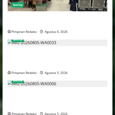
berita
FSP BUMN Bersatu Pertanyakan Proses Pembacaan
Tuntutan dalam Sidang Kasus Pengerukan Pelindo
Pimpinan Redaksi
Agustus 6, 2026
berita
AJB Jakarta Utara Jalin Silaturahmi dengan Wali Kota
Administrasi Jakarta Utara, Matangkan Persiapan
Lomba Karaoke Media Online
Pimpinan Redaksi
Agustus 5, 2026
berita
Kekerasan Terhadap Anak Tembus 21.000 Kasus,
Pemerintah Perkuat Peran Kepala Daerah Untuk
Perlindungan Anak Hingga Ruang Digital
Pimpinan Redaksi
Agustus 5, 2026