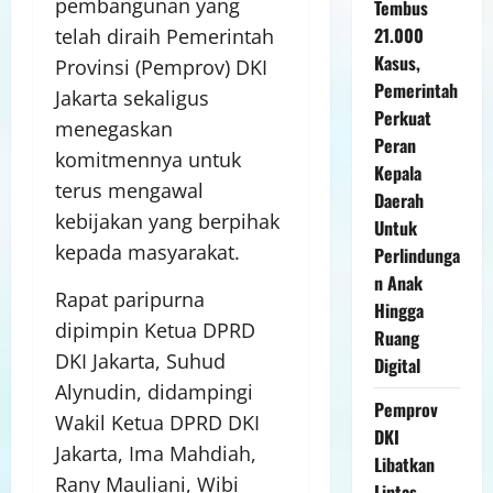
pembangunan yang
Tembus
21.000
telah diraih Pemerintah
Kasus,
Provinsi (Pemprov) DKI
Pemerintah
Jakarta sekaligus
Perkuat
menegaskan
Peran
komitmennya untuk
Kepala
terus mengawal
Daerah
kebijakan yang berpihak
Untuk
kepada masyarakat.
Perlindunga
n Anak
Rapat paripurna
Hingga
dipimpin Ketua DPRD
Ruang
DKI Jakarta, Suhud
Digital
Alynudin, didampingi
Pemprov
Wakil Ketua DPRD DKI
DKI
Jakarta, Ima Mahdiah,
Libatkan
Rany Mauliani, Wibi
Lintas