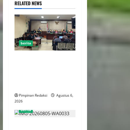
RELATED NEWS
berita
FSP BUMN Bersatu
Pertanyakan Proses
Pembacaan Tuntutan dalam
Sidang Kasus Pengerukan
Pelindo
Pimpinan Redaksi
Agustus 6,
2026
berita
AJB Jakarta Utara Jalin