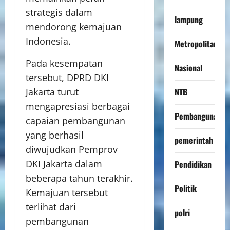
strategis dalam
lampung
mendorong kemajuan
Indonesia.
Metropolitan
Pada kesempatan
Nasional
tersebut, DPRD DKI
NTB
Jakarta turut
mengapresiasi berbagai
Pembangunan
capaian pembangunan
yang berhasil
pemerintah
diwujudkan Pemprov
DKI Jakarta dalam
Pendidikan
beberapa tahun terakhir.
Politik
Kemajuan tersebut
terlihat dari
polri
pembangunan