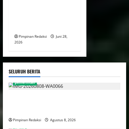
Wuruk, Komisi III DPR
Dorong Polri Usut Pemodal
Hingga Jaringan
Internasional
Pimpinan Redaksi
Juni 28,
2026
SELURUH BERITA
pemerintah
Gebenur Pramono Anung: Tidak ada Korban Jiwa,
Data Perpajakan Aman, Pelayanannya Publik Tetap
Berjalan
Pimpinan Redaksi
Agustus 8, 2026
berita