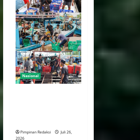
Nasional
KKP Tegakkan Standar Kerja
Internasional, Wajibkan
Awak Kapal Perikanan Miliki
Sertifikat Kompetensi dan
BPJS Ketenagakerjaan
Pimpinan Redaksi
Juli 26,
2026