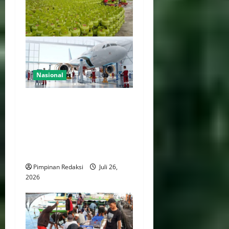
Nasional
Pemerintah Resmi
Bebaskan Bea Masuk Impor
Suku Cadang Pesawat dan
LPG, Dorong Efisiensi
Industri Nasional
Pimpinan Redaksi
Juli 26,
2026