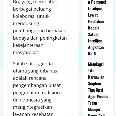
Bo, yang membahas
n Personel
Intelijen
berbagai peluang
Lewat
kolaborasi untuk
Pelatihan
mendukung
Kepala
pembangunan berbasis
Satuan
budaya dan peningkatan
Intelijen
kesejahteraan
Angkatan
masyarakat.
Ke-5
Salah satu agenda
Mendagri
Tito
utama yang dibahas
Karnavian:
adalah rencana
Siapkan
pengembangan pusat
Tiga Opsi
pengobatan tradisional
Agar Pemda
di Indonesia yang
Tetap
mengintegrasikan
Mampu
layanan kesehatan
Bayar Gaji