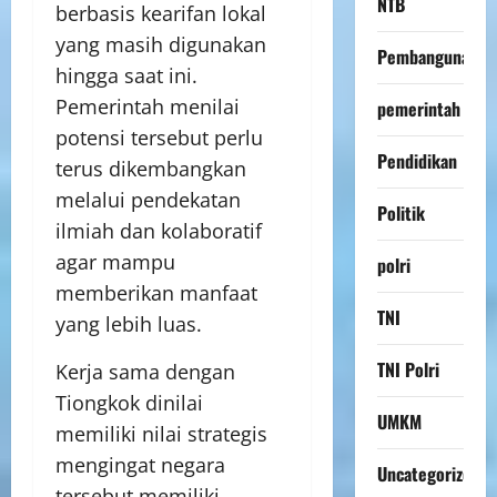
NTB
berbasis kearifan lokal
yang masih digunakan
Pembangunan
hingga saat ini.
Pemerintah menilai
pemerintah
potensi tersebut perlu
Pendidikan
terus dikembangkan
melalui pendekatan
Politik
ilmiah dan kolaboratif
agar mampu
polri
memberikan manfaat
TNI
yang lebih luas.
TNI Polri
Kerja sama dengan
Tiongkok dinilai
UMKM
memiliki nilai strategis
mengingat negara
Uncategorized
tersebut memiliki