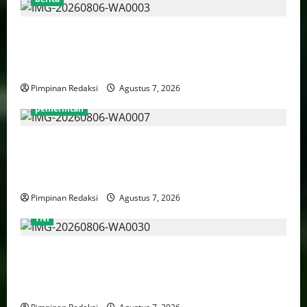
Perputaran Dana Judi Online Tembus Rp86,82
Triliun, PPATK: Piala Dunia 2026 Picu Lonjakan
Aktivitas Taruhan
Pimpinan Redaksi
Agustus 7, 2026
pemerintah
Pemprov DKI Naikkan Nilai Obligasi Daerah Jadi
Rp5,2 Triliun, Pramono Prioritaskas Untuk
Transportasi, Layanan Kesehatan dan Program Sosial
Pimpinan Redaksi
Agustus 7, 2026
TNI
TNI AU Pertajam Kemampuan Personel Intelijen
Lewat Pelatihan Kepala Satuan Intelijen Angkatan Ke-
5