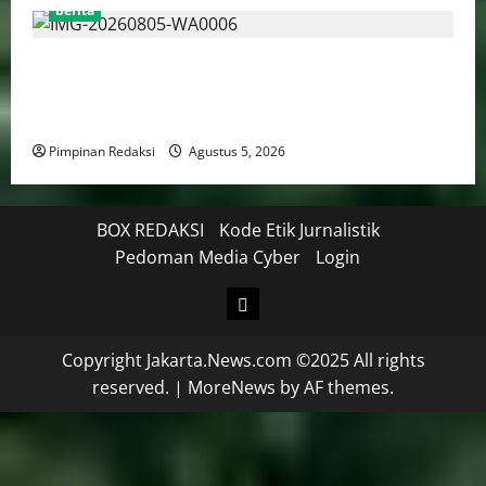
berita
Kekerasan Terhadap Anak Tembus 21.000 Kasus,
Pemerintah Perkuat Peran Kepala Daerah Untuk
Perlindungan Anak Hingga Ruang Digital
Pimpinan Redaksi
Agustus 5, 2026
BOX REDAKSI
Kode Etik Jurnalistik
Pedoman Media Cyber
Login
Copyright Jakarta.News.com ©2025 All rights
reserved.
|
MoreNews
by AF themes.