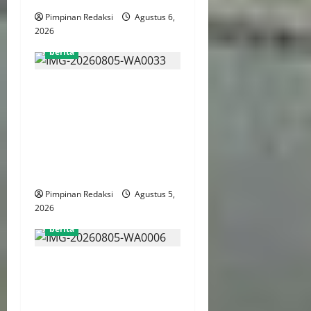
Pimpinan Redaksi
Agustus 6,
2026
berita
AJB Jakarta Utara Jalin
Silaturahmi dengan Wali
Kota Administrasi Jakarta
Utara, Matangkan Persiapan
Lomba Karaoke Media
Online
Pimpinan Redaksi
Agustus 5,
2026
berita
Kekerasan Terhadap Anak
Tembus 21.000 Kasus,
Pemerintah Perkuat Peran