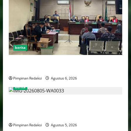
berita
FSP BUMN Bersatu Pertanyakan Proses Pembacaan
Tuntutan dalam Sidang Kasus Pengerukan Pelindo
Pimpinan Redaksi
Agustus 6, 2026
berita
AJB Jakarta Utara Jalin Silaturahmi dengan Wali Kota
Administrasi Jakarta Utara, Matangkan Persiapan
Lomba Karaoke Media Online
Pimpinan Redaksi
Agustus 5, 2026