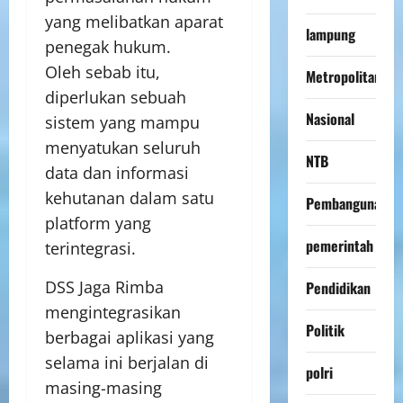
yang melibatkan aparat
lampung
penegak hukum.
Oleh sebab itu,
Metropolitan
diperlukan sebuah
Nasional
sistem yang mampu
menyatukan seluruh
NTB
data dan informasi
kehutanan dalam satu
Pembangunan
platform yang
pemerintah
terintegrasi.
DSS Jaga Rimba
Pendidikan
mengintegrasikan
Politik
berbagai aplikasi yang
selama ini berjalan di
polri
masing-masing