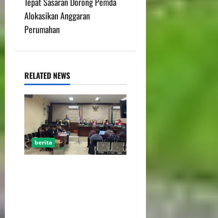
Tepat Sasaran Dorong Pemda
Alokasikan Anggaran
Perumahan
RELATED NEWS
berita
FSP BUMN Bersatu
Pertanyakan Proses
Pembacaan Tuntutan dalam
Sidang Kasus Pengerukan
Pelindo