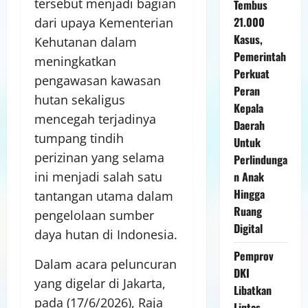
tersebut menjadi bagian
Tembus
21.000
dari upaya Kementerian
Kasus,
Kehutanan dalam
Pemerintah
meningkatkan
Perkuat
pengawasan kawasan
Peran
hutan sekaligus
Kepala
mencegah terjadinya
Daerah
tumpang tindih
Untuk
perizinan yang selama
Perlindunga
n Anak
ini menjadi salah satu
Hingga
tantangan utama dalam
Ruang
pengelolaan sumber
Digital
daya hutan di Indonesia.
Pemprov
Dalam acara peluncuran
DKI
yang digelar di Jakarta,
Libatkan
pada (17/6/2026), Raja
Lintas