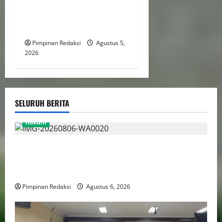
Kepala Daerah Untuk
Perlindungan Anak Hingga
Ruang Digital
Pimpinan Redaksi
Agustus 5,
2026
SELURUH BERITA
hukum
Bank Aladin Syariah Tolak Ganti Kerugian Dana
Nasabah, GUMIRAN LAW OFFICE Siapkan Gugatan
Perdata dan Laporan ke Aparat Penegak Hukum
Pimpinan Redaksi
Agustus 6, 2026