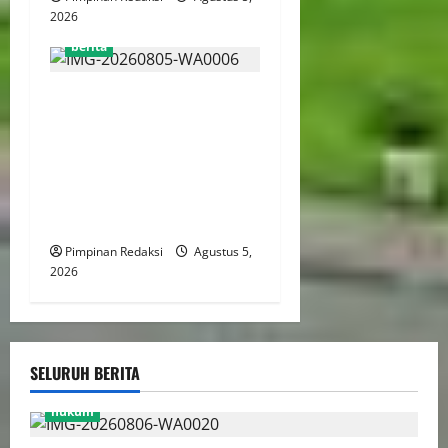
2026
berita
Kekerasan Terhadap Anak
Tembus 21.000 Kasus,
Pemerintah Perkuat Peran
Kepala Daerah Untuk
Perlindungan Anak Hingga
Ruang Digital
Pimpinan Redaksi
Agustus 5,
2026
SELURUH BERITA
hukum