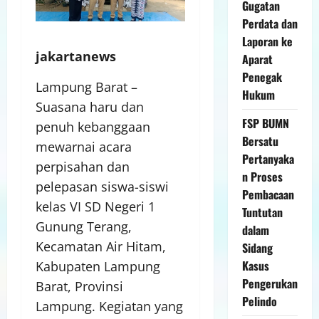
Gugatan
Perdata dan
Laporan ke
jakartanews
Aparat
Penegak
Lampung Barat –
Hukum
Suasana haru dan
FSP BUMN
penuh kebanggaan
Bersatu
mewarnai acara
Pertanyaka
perpisahan dan
n Proses
pelepasan siswa-siswi
Pembacaan
kelas VI SD Negeri 1
Tuntutan
Gunung Terang,
dalam
Kecamatan Air Hitam,
Sidang
Kasus
Kabupaten Lampung
Pengerukan
Barat, Provinsi
Pelindo
Lampung. Kegiatan yang