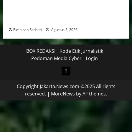
Kekerasan Terhadap Anak Tembus 21.000 Kasus,
Pemerintah Perkuat Peran Kepala Daerah Untuk
Perlindungan Anak Hingga Ruang Digital
Pimpinan Redaksi
Agustus 5, 2026
BOX REDAKSI
Kode Etik Jurnalistik
Pedoman Media Cyber
Login
Copyright Jakarta.News.com ©2025 All rights
reserved.
|
MoreNews
by AF themes.