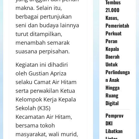
Tembus
makna. Selain itu,
21.000
berbagai pertunjukan
Kasus,
seni dan budaya lainnya
Pemerintah
Perkuat
turut ditampilkan,
Peran
menambah semarak
Kepala
suasana perpisahan.
Daerah
Untuk
Kegiatan ini dihadiri
Perlindunga
oleh Gustian Apriza
n Anak
selaku Camat Air Hitam
Hingga
serta perwakilan Ketua
Ruang
Kelompok Kerja Kepala
Digital
Sekolah (K3S)
Pemprov
Kecamatan Air Hitam,
DKI
bersama tokoh
Libatkan
masyarakat, wali murid,
Lintas