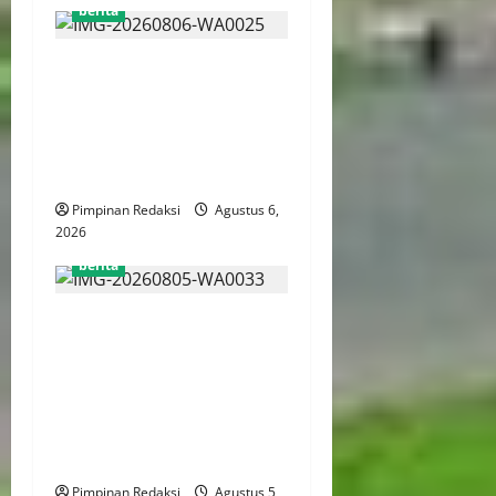
berita
FSP BUMN Bersatu
Pertanyakan Proses
Pembacaan Tuntutan dalam
Sidang Kasus Pengerukan
Pelindo
Pimpinan Redaksi
Agustus 6,
2026
berita
AJB Jakarta Utara Jalin
Silaturahmi dengan Wali
Kota Administrasi Jakarta
Utara, Matangkan Persiapan
Lomba Karaoke Media
Online
Pimpinan Redaksi
Agustus 5,