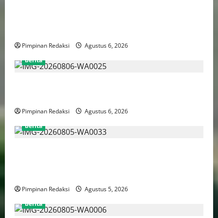
Bank Aladin Syariah Tolak Ganti Kerugian Dana
Nasabah, GUMIRAN LAW OFFICE Siapkan Gugatan
Perdata dan Laporan ke Aparat Penegak Hukum
Pimpinan Redaksi
Agustus 6, 2026
berita
FSP BUMN Bersatu Pertanyakan Proses Pembacaan
Tuntutan dalam Sidang Kasus Pengerukan Pelindo
Pimpinan Redaksi
Agustus 6, 2026
berita
AJB Jakarta Utara Jalin Silaturahmi dengan Wali Kota
Administrasi Jakarta Utara, Matangkan Persiapan
Lomba Karaoke Media Online
Pimpinan Redaksi
Agustus 5, 2026
berita