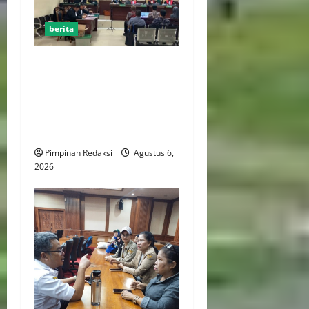
berita
FSP BUMN Bersatu
Pertanyakan Proses
Pembacaan Tuntutan dalam
Sidang Kasus Pengerukan
Pelindo
Pimpinan Redaksi
Agustus 6,
2026