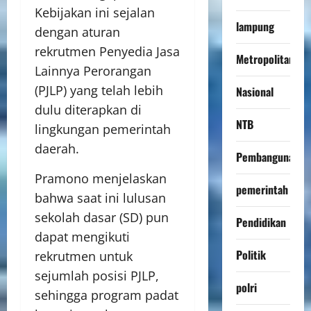
Kebijakan ini sejalan
lampung
dengan aturan
rekrutmen Penyedia Jasa
Metropolitan
Lainnya Perorangan
(PJLP) yang telah lebih
Nasional
dulu diterapkan di
NTB
lingkungan pemerintah
daerah.
Pembangunan
Pramono menjelaskan
pemerintah
bahwa saat ini lulusan
sekolah dasar (SD) pun
Pendidikan
dapat mengikuti
Politik
rekrutmen untuk
sejumlah posisi PJLP,
polri
sehingga program padat