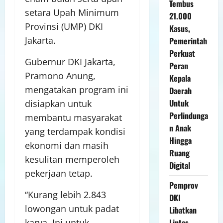
Tembus
setara Upah Minimum
21.000
Provinsi (UMP) DKI
Kasus,
Jakarta.
Pemerintah
Perkuat
Gubernur DKI Jakarta,
Peran
Pramono Anung,
Kepala
mengatakan program ini
Daerah
Untuk
disiapkan untuk
Perlindunga
membantu masyarakat
n Anak
yang terdampak kondisi
Hingga
ekonomi dan masih
Ruang
kesulitan memperoleh
Digital
pekerjaan tetap.
Pemprov
“Kurang lebih 2.843
DKI
lowongan untuk padat
Libatkan
karya. Ini untuk
Lintas