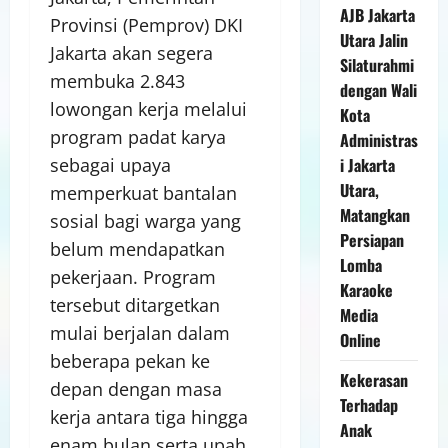
AJB Jakarta
Provinsi (Pemprov) DKI
Utara Jalin
Jakarta akan segera
Silaturahmi
membuka 2.843
dengan Wali
lowongan kerja melalui
Kota
program padat karya
Administras
sebagai upaya
i Jakarta
Utara,
memperkuat bantalan
Matangkan
sosial bagi warga yang
Persiapan
belum mendapatkan
Lomba
pekerjaan. Program
Karaoke
tersebut ditargetkan
Media
mulai berjalan dalam
Online
beberapa pekan ke
Kekerasan
depan dengan masa
Terhadap
kerja antara tiga hingga
Anak
enam bulan serta upah