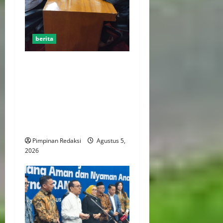
berita
AJB Jakarta Utara Jalin
Silaturahmi dengan Wali
Kota Administrasi Jakarta
Utara, Matangkan Persiapan
Lomba Karaoke Media
Online
Pimpinan Redaksi
Agustus 5,
2026