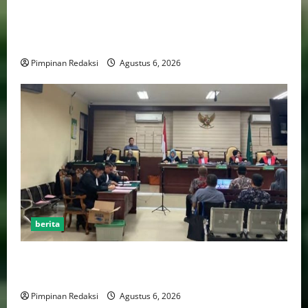
Bank Aladin Syariah Tolak Ganti Kerugian Dana
Nasabah, GUMIRAN LAW OFFICE Siapkan Gugatan
Perdata dan Laporan ke Aparat Penegak Hukum
Pimpinan Redaksi
Agustus 6, 2026
berita
FSP BUMN Bersatu Pertanyakan Proses Pembacaan
Tuntutan dalam Sidang Kasus Pengerukan Pelindo
Pimpinan Redaksi
Agustus 6, 2026