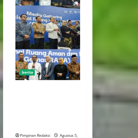
berita
Kekerasan Terhadap Anak
Tembus 21.000 Kasus,
Pemerintah Perkuat Peran
Kepala Daerah Untuk
Perlindungan Anak Hingga
Ruang Digital
Pimpinan Redaksi
Agustus 5,