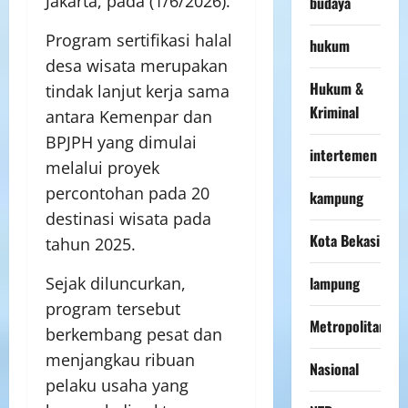
Jakarta, pada (1/6/2026).
budaya
Program sertifikasi halal
hukum
desa wisata merupakan
Hukum &
tindak lanjut kerja sama
Kriminal
antara Kemenpar dan
BPJPH yang dimulai
intertemen
melalui proyek
percontohan pada 20
kampung
destinasi wisata pada
Kota Bekasi
tahun 2025.
lampung
Sejak diluncurkan,
program tersebut
Metropolitan
berkembang pesat dan
menjangkau ribuan
Nasional
pelaku usaha yang