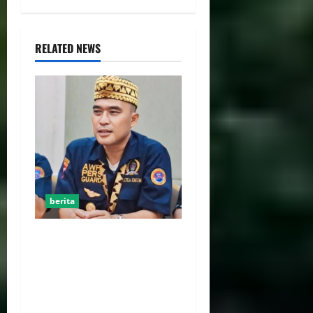
RELATED NEWS
berita
Jelang HUT RI ke-81, Ketum
DPP AWPI Hengki Ahmat
Jazuli: Kemerdekaan Harus
Diisi dengan Karya dan Pers
Profesional