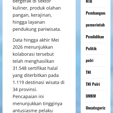
bergerak di sektor
NTB
kuliner, produk olahan
Pembangunan
pangan, kerajinan,
hingga layanan
pemerintah
pendukung pariwisata.
Pendidikan
Data hingga akhir Mei
2026 menunjukkan
Politik
kolaborasi tersebut
polri
telah menghasilkan
31.548 sertifikat halal
TNI
yang diterbitkan pada
1.119 destinasi wisata di
TNI Polri
34 provinsi.
UMKM
Pencapaian ini
menunjukkan tingginya
Uncategorized
antusiasme pelaku