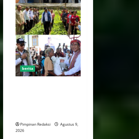
berita
Mentan Amran Percepat
Intervensi Pertanian di Alor,
Fokus Tekan Kemiskinan
dan Perkuat Ketahanan
Pangan dan Perkebunan
Pimpinan Redaksi
Agustus 9,
2026