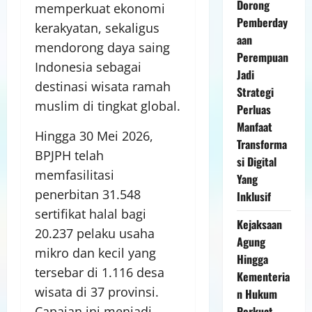
Dorong
memperkuat ekonomi
Pemberday
kerakyatan, sekaligus
aan
mendorong daya saing
Perempuan
Indonesia sebagai
Jadi
destinasi wisata ramah
Strategi
muslim di tingkat global.
Perluas
Manfaat
Hingga 30 Mei 2026,
Transforma
BPJPH telah
si Digital
memfasilitasi
Yang
penerbitan 31.548
Inklusif
sertifikat halal bagi
Kejaksaan
20.237 pelaku usaha
Agung
mikro dan kecil yang
Hingga
tersebar di 1.116 desa
Kementeria
wisata di 37 provinsi.
n Hukum
Perkuat
Capaian ini menjadi