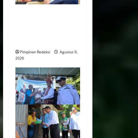
Kejaksaan Agung Hingga
Kementerian Hukum
Perkuat Pengawalan
Penataan 274 BUMN Hingga
Juli 2026
Pimpinan Redaksi
Agustus 9,
2026