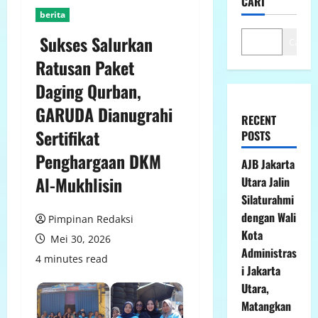
CARI
berita
Sukses Salurkan
Cari
Ratusan Paket
Daging Qurban,
GARUDA Dianugrahi
RECENT
Sertifikat
POSTS
Penghargaan DKM
AJB Jakarta
Al-Mukhlisin
Utara Jalin
Silaturahmi
dengan Wali
Pimpinan Redaksi
Kota
Mei 30, 2026
Administras
4 minutes read
i Jakarta
Utara,
Matangkan