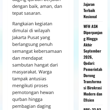
Jajaran
dengan baik, aman, dan
Terbaik
tepat sasaran.
Nasional
Rangkaian kegiatan
WFH ASN
dimulai di wilayah
Diperpanjan
Jakarta Pusat yang
g Hingga
berlangsung penuh
Akhir
September
semangat kebersamaan
2026,
dan mendapat
Qodari:
sambutan hangat dari
Pemerintah
masyarakat. Warga
Dorong
tampak antusias
Transforma
mengikuti proses
si Birokrasi
pemotongan hewan
Modern dan
qurban hingga
Efisien
pembagian daging
BPS: 22,93