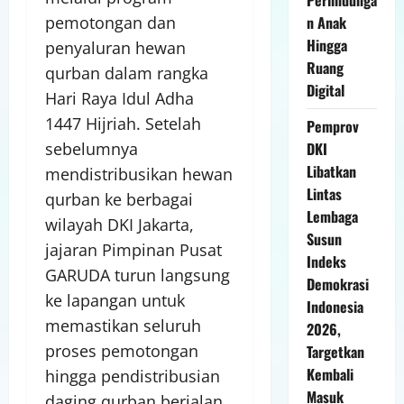
n Anak
pemotongan dan
Hingga
penyaluran hewan
Ruang
qurban dalam rangka
Digital
Hari Raya Idul Adha
1447 Hijriah. Setelah
Pemprov
DKI
sebelumnya
Libatkan
mendistribusikan hewan
Lintas
qurban ke berbagai
Lembaga
wilayah DKI Jakarta,
Susun
jajaran Pimpinan Pusat
Indeks
GARUDA turun langsung
Demokrasi
ke lapangan untuk
Indonesia
memastikan seluruh
2026,
proses pemotongan
Targetkan
Kembali
hingga pendistribusian
Masuk
daging qurban berjalan