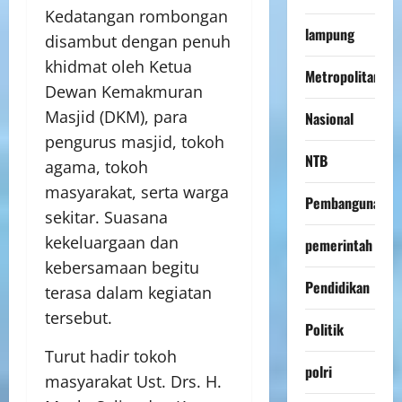
Kedatangan rombongan
lampung
disambut dengan penuh
khidmat oleh Ketua
Metropolitan
Dewan Kemakmuran
Masjid (DKM), para
Nasional
pengurus masjid, tokoh
NTB
agama, tokoh
masyarakat, serta warga
Pembangunan
sekitar. Suasana
kekeluargaan dan
pemerintah
kebersamaan begitu
Pendidikan
terasa dalam kegiatan
tersebut.
Politik
Turut hadir tokoh
polri
masyarakat Ust. Drs. H.