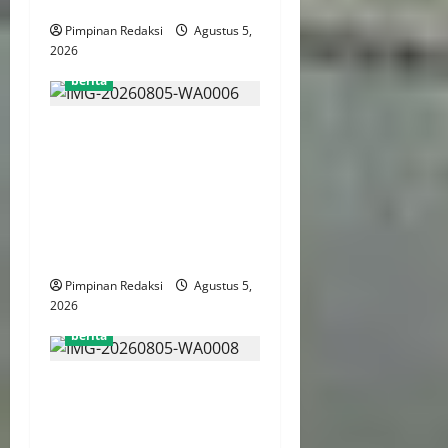
Online
Pimpinan Redaksi
Agustus 5,
2026
berita
Kekerasan Terhadap Anak
Tembus 21.000 Kasus,
Pemerintah Perkuat Peran
Kepala Daerah Untuk
Perlindungan Anak Hingga
Ruang Digital
Pimpinan Redaksi
Agustus 5,
2026
berita
Pemprov DKI Libatkan
Lintas Lembaga Susun
Indeks Demokrasi Indonesia