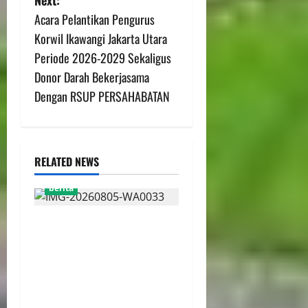
Next:
Acara Pelantikan Pengurus
Korwil Ikawangi Jakarta Utara
Periode 2026-2029 Sekaligus
Donor Darah Bekerjasama
Dengan RSUP PERSAHABATAN
RELATED NEWS
berita
AJB Jakarta Utara Jalin
Silaturahmi dengan Wali
Kota Administrasi Jakarta
Utara, Matangkan Persiapan
Lomba Karaoke Media