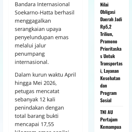
Bandara Internasional
Nilai
Obligasi
Soekarno-Hatta berhasil
Daerah Jadi
menggagalkan
Rp5,2
serangkaian upaya
Triliun,
penyelundupan emas
Pramono
melalui jalur
Prioritaska
penumpang
s Untuk
internasional.
Transportas
i, Layanan
Dalam kurun waktu April
Kesehatan
hingga Mei 2026,
dan
petugas mencatat
Program
sebanyak 12 kali
Sosial
penindakan dengan
TNI AU
total barang bukti
Pertajam
mencapai 17,55
Kemampua