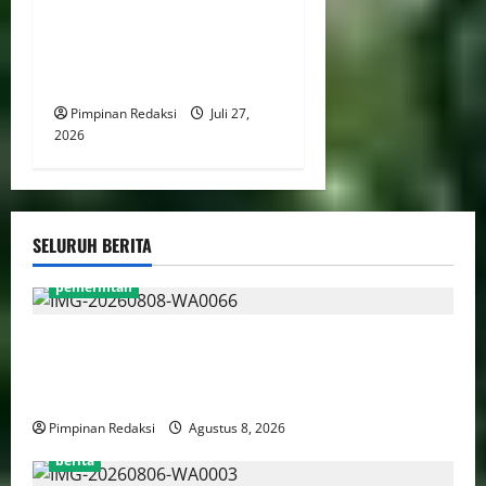
Delapan Polisi, Kasat
Narkoba Polres Tangsel
Diduga Terlibat Kasus
Narkoba
Pimpinan Redaksi
Juli 27,
2026
SELURUH BERITA
pemerintah
Gebenur Pramono Anung: Tidak ada Korban Jiwa,
Data Perpajakan Aman, Pelayanannya Publik Tetap
Berjalan
Pimpinan Redaksi
Agustus 8, 2026
berita