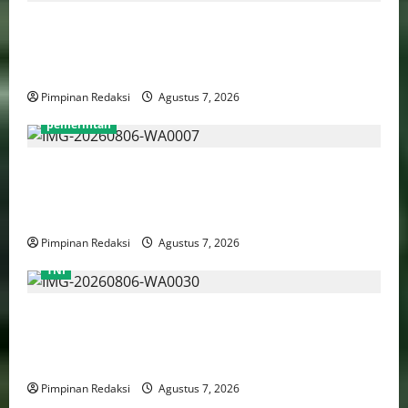
Perputaran Dana Judi Online Tembus Rp86,82
Triliun, PPATK: Piala Dunia 2026 Picu Lonjakan
Aktivitas Taruhan
Pimpinan Redaksi
Agustus 7, 2026
pemerintah
Pemprov DKI Naikkan Nilai Obligasi Daerah Jadi
Rp5,2 Triliun, Pramono Prioritaskas Untuk
Transportasi, Layanan Kesehatan dan Program Sosial
Pimpinan Redaksi
Agustus 7, 2026
TNI
TNI AU Pertajam Kemampuan Personel Intelijen
Lewat Pelatihan Kepala Satuan Intelijen Angkatan Ke-
5
Pimpinan Redaksi
Agustus 7, 2026