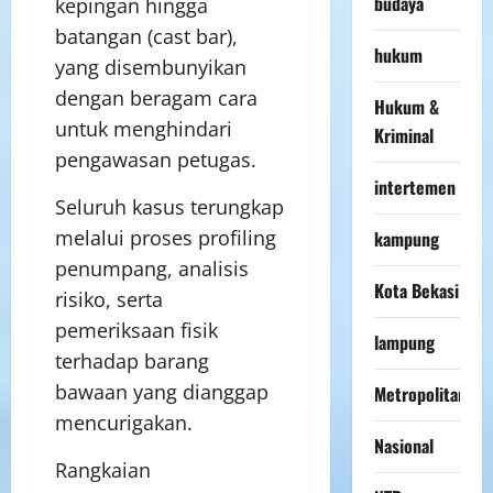
budaya
kepingan hingga
batangan (cast bar),
hukum
yang disembunyikan
dengan beragam cara
Hukum &
untuk menghindari
Kriminal
pengawasan petugas.
intertemen
Seluruh kasus terungkap
melalui proses profiling
kampung
penumpang, analisis
Kota Bekasi
risiko, serta
pemeriksaan fisik
lampung
terhadap barang
bawaan yang dianggap
Metropolitan
mencurigakan.
Nasional
Rangkaian