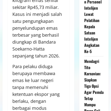
kilogram emas senilai
n Personel
sekitar Rp45,73 miliar.
Intelijen
Lewat
Kasus ini menjadi salah
Pelatihan
satu pengungkapan
Kepala
penyelundupan emas
Satuan
terbesar yang berhasil
Intelijen
diungkap di Bandara
Angkatan
Soekarno-Hatta
Ke-5
sepanjang tahun 2026.
Mendagri
Para pelaku diduga
Tito
berupaya membawa
Karnavian:
Siapkan
emas ke luar negeri
Tiga Opsi
tanpa memenuhi
Agar Pemda
ketentuan ekspor yang
Tetap
berlaku, dengan
Mampu
berbagai modus
Bayar Gaji