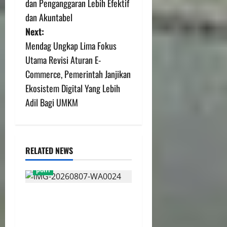
dan Penganggaran Lebih Efektif
dan Akuntabel
Next:
Mendag Ungkap Lima Fokus
Utama Revisi Aturan E-
Commerce, Pemerintah Janjikan
Ekosistem Digital Yang Lebih
Adil Bagi UMKM
RELATED NEWS
polri
Kapolri Buka Ruang Dialog
Dengan Pimpinan Serikat
Buruh, Bahas Aspirasi