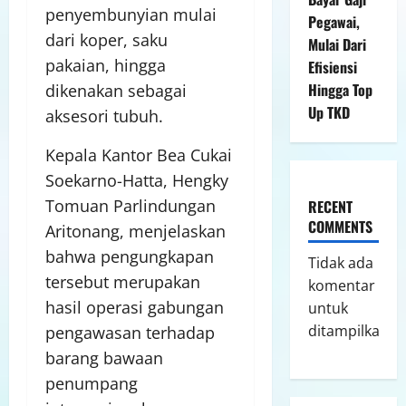
penyembunyian mulai
Pegawai,
dari koper, saku
Mulai Dari
pakaian, hingga
Efisiensi
Hingga Top
dikenakan sebagai
Up TKD
aksesori tubuh.
Kepala Kantor Bea Cukai
Soekarno-Hatta, Hengky
Tomuan Parlindungan
RECENT
COMMENTS
Aritonang, menjelaskan
bahwa pengungkapan
Tidak ada
tersebut merupakan
komentar
hasil operasi gabungan
untuk
ditampilkan.
pengawasan terhadap
barang bawaan
penumpang