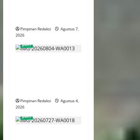
Revisi RUU Ketenagakerjaan
Hingga Kesejahteraan
Pekerja
Pimpinan Redaksi
Agustus 7,
2026
polri
Wakapolda Dekananto
Pimpin Apel Perkuat
Kesiapan Personel Dan
Peralatan Penanganan
Bencana
Pimpinan Redaksi
Agustus 4,
2026
polri
Bareskrim Polri Tangkap