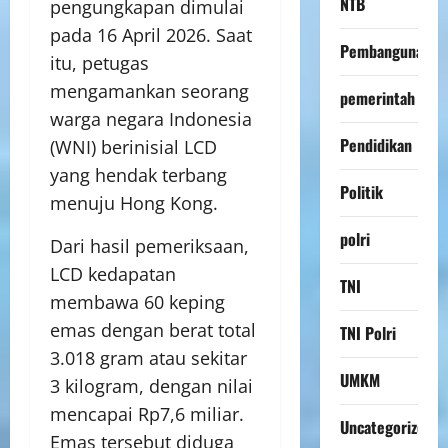
NTB
pengungkapan dimulai
pada 16 April 2026. Saat
Pembangunan
itu, petugas
mengamankan seorang
pemerintah
warga negara Indonesia
Pendidikan
(WNI) berinisial LCD
yang hendak terbang
Politik
menuju Hong Kong.
polri
Dari hasil pemeriksaan,
LCD kedapatan
TNI
membawa 60 keping
emas dengan berat total
TNI Polri
3.018 gram atau sekitar
UMKM
3 kilogram, dengan nilai
mencapai Rp7,6 miliar.
Uncategorized
Emas tersebut diduga