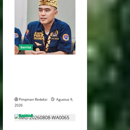
berita
Jelang HUT RI ke-81, Ketum
DPP AWPI Hengki Ahmat
Jazuli: Kemerdekaan Harus
Diisi dengan Karya dan Pers
Profesional
Pimpinan Redaksi
Agustus 9,
2026
berita
Kejaksaan Agung Hingga