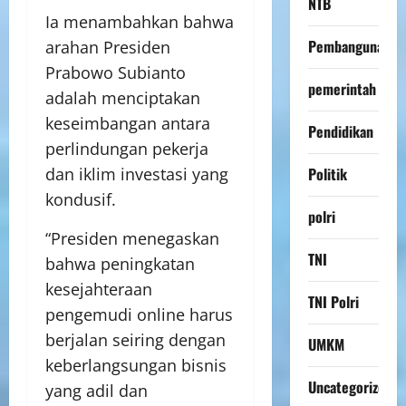
NTB
Ia menambahkan bahwa
Pembangunan
arahan Presiden
Prabowo Subianto
pemerintah
adalah menciptakan
keseimbangan antara
Pendidikan
perlindungan pekerja
Politik
dan iklim investasi yang
kondusif.
polri
“Presiden menegaskan
TNI
bahwa peningkatan
kesejahteraan
TNI Polri
pengemudi online harus
berjalan seiring dengan
UMKM
keberlangsungan bisnis
Uncategorized
yang adil dan