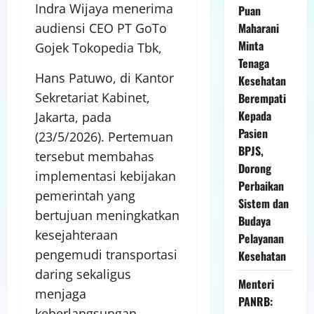
Indra Wijaya menerima
Puan
Maharani
audiensi CEO PT GoTo
Minta
Gojek Tokopedia Tbk,
Tenaga
Hans Patuwo, di Kantor
Kesehatan
Sekretariat Kabinet,
Berempati
Kepada
Jakarta, pada
Pasien
(23/5/2026). Pertemuan
BPJS,
tersebut membahas
Dorong
implementasi kebijakan
Perbaikan
pemerintah yang
Sistem dan
bertujuan meningkatkan
Budaya
kesejahteraan
Pelayanan
pengemudi transportasi
Kesehatan
daring sekaligus
Menteri
menjaga
PANRB:
keberlangsungan