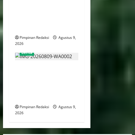
Kementerian Hukum
Perkuat Pengawalan
Penataan 274 BUMN Hingga
Juli 2026
Pimpinan Redaksi
Agustus 9,
2026
berita
Mentan Amran Percepat
Intervensi Pertanian di Alor,
Fokus Tekan Kemiskinan
dan Perkuat Ketahanan
Pangan dan Perkebunan
Pimpinan Redaksi
Agustus 9,
2026