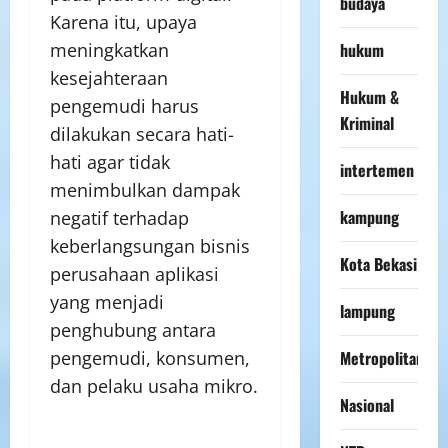
budaya
Karena itu, upaya
hukum
meningkatkan
kesejahteraan
Hukum &
pengemudi harus
Kriminal
dilakukan secara hati-
hati agar tidak
intertemen
menimbulkan dampak
kampung
negatif terhadap
keberlangsungan bisnis
Kota Bekasi
perusahaan aplikasi
yang menjadi
lampung
penghubung antara
Metropolitan
pengemudi, konsumen,
dan pelaku usaha mikro.
Nasional