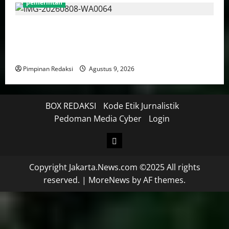
pemerintah
Menteri PANRB: Dorong Pemberdayaan Perempuan
Jadi Strategi Perluas Manfaat Transformasi Digital
Yang Inklusif
Pimpinan Redaksi
Agustus 9, 2026
BOX REDAKSI
Kode Etik Jurnalistik
Pedoman Media Cyber
Login
Copyright Jakarta.News.com ©2025 All rights
reserved.
|
MoreNews
by AF themes.