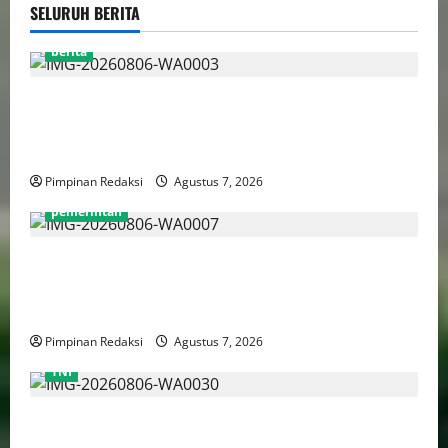
SELURUH BERITA
berita
Perputaran Dana Judi Online Tembus Rp86,82
Triliun, PPATK: Piala Dunia 2026 Picu Lonjakan
Aktivitas Taruhan
Pimpinan Redaksi
Agustus 7, 2026
pemerintah
Pemprov DKI Naikkan Nilai Obligasi Daerah Jadi
Rp5,2 Triliun, Pramono Prioritaskas Untuk
Transportasi, Layanan Kesehatan dan Program Sosial
Pimpinan Redaksi
Agustus 7, 2026
TNI
TNI AU Pertajam Kemampuan Personel Intelijen