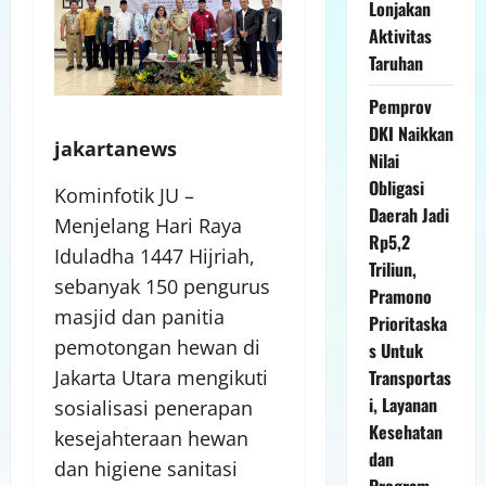
Lonjakan
Aktivitas
Taruhan
Pemprov
DKI Naikkan
jakartanews
Nilai
Obligasi
Kominfotik JU –
Daerah Jadi
Menjelang Hari Raya
Rp5,2
Iduladha 1447 Hijriah,
Triliun,
sebanyak 150 pengurus
Pramono
masjid dan panitia
Prioritaska
pemotongan hewan di
s Untuk
Jakarta Utara mengikuti
Transportas
i, Layanan
sosialisasi penerapan
Kesehatan
kesejahteraan hewan
dan
dan higiene sanitasi
Program