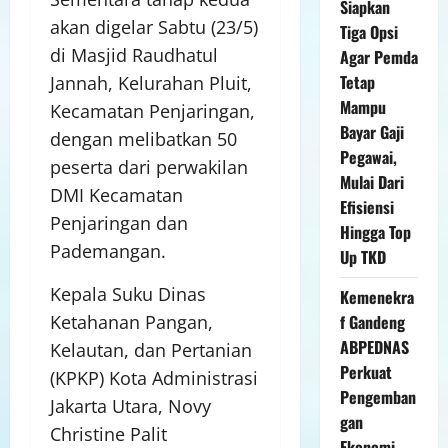
Siapkan
akan digelar Sabtu (23/5)
Tiga Opsi
di Masjid Raudhatul
Agar Pemda
Tetap
Jannah, Kelurahan Pluit,
Mampu
Kecamatan Penjaringan,
Bayar Gaji
dengan melibatkan 50
Pegawai,
peserta dari perwakilan
Mulai Dari
DMI Kecamatan
Efisiensi
Penjaringan dan
Hingga Top
Pademangan.
Up TKD
Kepala Suku Dinas
Kemenekra
Ketahanan Pangan,
f Gandeng
ABPEDNAS
Kelautan, dan Pertanian
Perkuat
(KPKP) Kota Administrasi
Pengemban
Jakarta Utara, Novy
gan
Christine Palit
Ekonomi