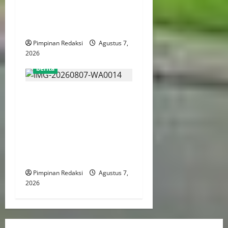
Kreatif Berbasis Desa,
Wujudkan Desa Kreatif Yang
Mandiri dan Berdaya Saing
Pimpinan Redaksi
Agustus 7,
2026
berita
Menaker: Penguatan
Kompetensi Lulusan Untuk
Atasi Kesenjangan
Kebutuhan Dunia Kerja,
Kampus dan Industri Kunci
Cetak SDM Siap Kerja
Pimpinan Redaksi
Agustus 7,
2026