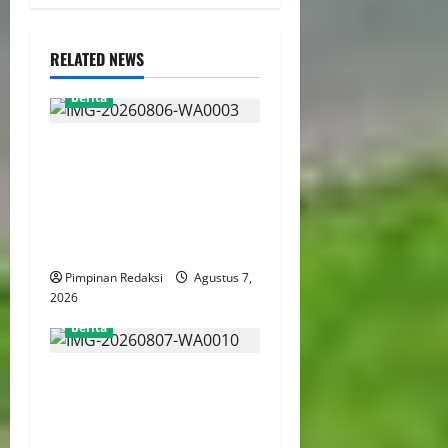
RELATED NEWS
berita
Perputaran Dana Judi Online
Tembus Rp86,82 Triliun,
PPATK: Piala Dunia 2026
Picu Lonjakan Aktivitas
Taruhan
Pimpinan Redaksi
Agustus 7,
2026
berita
Kemenekraf Gandeng
ABPEDNAS Perkuat
Pengembangan Ekonomi