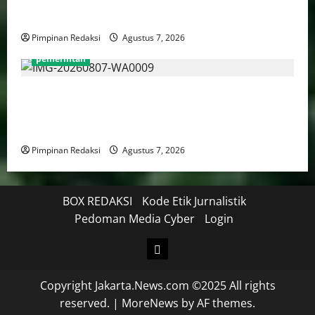
Lewat Pelatihan Kepala Satuan Intelijen Angkatan Ke-
5
Pimpinan Redaksi
Agustus 7, 2026
pemerintah
Mendagri Tito Karnavian: Siapkan Tiga Opsi Agar
Pemda Tetap Mampu Bayar Gaji Pegawai, Mulai Dari
Efisiensi Hingga Top Up TKD
Pimpinan Redaksi
Agustus 7, 2026
BOX REDAKSI
Kode Etik Jurnalistik
Pedoman Media Cyber
Login
Copyright Jakarta.News.com ©2025 All rights
reserved.
|
MoreNews
by AF themes.