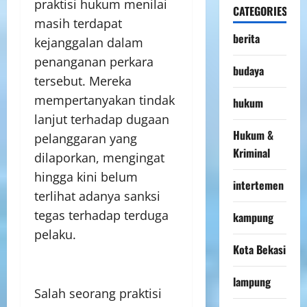
praktisi hukum menilai
CATEGORIES
masih terdapat
berita
kejanggalan dalam
penanganan perkara
budaya
tersebut. Mereka
mempertanyakan tindak
hukum
lanjut terhadap dugaan
Hukum &
pelanggaran yang
Kriminal
dilaporkan, mengingat
hingga kini belum
intertemen
terlihat adanya sanksi
tegas terhadap terduga
kampung
pelaku.
Kota Bekasi
lampung
Salah seorang praktisi