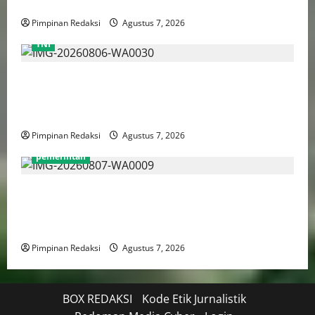
Transportasi, Layanan Kesehatan dan Program Sosial
Pimpinan Redaksi
Agustus 7, 2026
TNI
TNI AU Pertajam Kemampuan Personel Intelijen
Lewat Pelatihan Kepala Satuan Intelijen Angkatan Ke-
5
Pimpinan Redaksi
Agustus 7, 2026
pemerintah
Mendagri Tito Karnavian: Siapkan Tiga Opsi Agar
Pemda Tetap Mampu Bayar Gaji Pegawai, Mulai Dari
Efisiensi Hingga Top Up TKD
Pimpinan Redaksi
Agustus 7, 2026
BOX REDAKSI
Kode Etik Jurnalistik