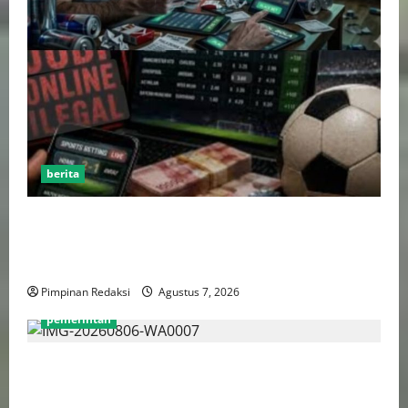
berita
Perputaran Dana Judi Online Tembus Rp86,82
Triliun, PPATK: Piala Dunia 2026 Picu Lonjakan
Aktivitas Taruhan
Pimpinan Redaksi
Agustus 7, 2026
pemerintah
Pemprov DKI Naikkan Nilai Obligasi Daerah Jadi
Rp5,2 Triliun, Pramono Prioritaskas Untuk