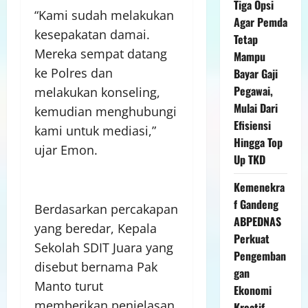
Tiga Opsi
“Kami sudah melakukan
Agar Pemda
kesepakatan damai.
Tetap
Mereka sempat datang
Mampu
ke Polres dan
Bayar Gaji
Pegawai,
melakukan konseling,
Mulai Dari
kemudian menghubungi
Efisiensi
kami untuk mediasi,”
Hingga Top
ujar Emon.
Up TKD
Kemenekra
f Gandeng
Berdasarkan percakapan
ABPEDNAS
yang beredar, Kepala
Perkuat
Sekolah SDIT Juara yang
Pengemban
disebut bernama Pak
gan
Manto turut
Ekonomi
memberikan penjelasan
Kreatif