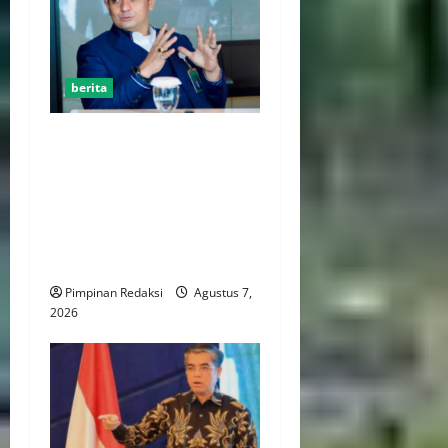
berita
Kemenekraf Gandeng
ABPEDNAS Perkuat
Pengembangan Ekonomi
Kreatif Berbasis Desa,
Wujudkan Desa Kreatif Yang
Mandiri dan Berdaya Saing
Pimpinan Redaksi
Agustus 7,
2026