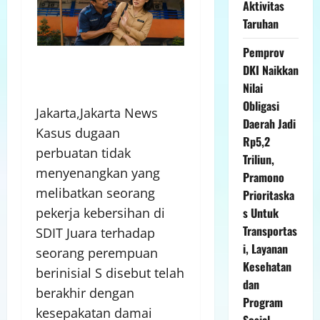
Aktivitas
Taruhan
Pemprov
DKI Naikkan
Nilai
Obligasi
Jakarta,Jakarta News
Daerah Jadi
Kasus dugaan
Rp5,2
perbuatan tidak
Triliun,
menyenangkan yang
Pramono
melibatkan seorang
Prioritaska
s Untuk
pekerja kebersihan di
Transportas
SDIT Juara terhadap
i, Layanan
seorang perempuan
Kesehatan
berinisial S disebut telah
dan
berakhir dengan
Program
kesepakatan damai
Sosial