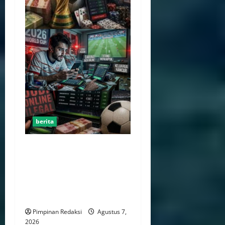
berita
Perputaran Dana Judi Online
Tembus Rp86,82 Triliun,
PPATK: Piala Dunia 2026
Picu Lonjakan Aktivitas
Taruhan
Pimpinan Redaksi
Agustus 7,
2026