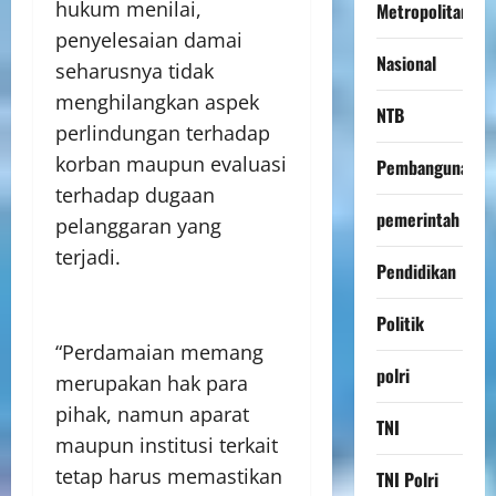
hukum menilai,
Metropolitan
penyelesaian damai
Nasional
seharusnya tidak
menghilangkan aspek
NTB
perlindungan terhadap
korban maupun evaluasi
Pembangunan
terhadap dugaan
pemerintah
pelanggaran yang
terjadi.
Pendidikan
Politik
“Perdamaian memang
polri
merupakan hak para
pihak, namun aparat
TNI
maupun institusi terkait
tetap harus memastikan
TNI Polri