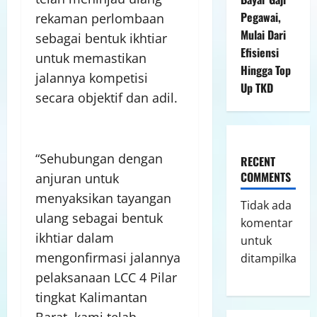
Pegawai,
rekaman perlombaan
Mulai Dari
sebagai bentuk ikhtiar
Efisiensi
untuk memastikan
Hingga Top
jalannya kompetisi
Up TKD
secara objektif dan adil.
“Sehubungan dengan
RECENT
COMMENTS
anjuran untuk
menyaksikan tayangan
Tidak ada
ulang sebagai bentuk
komentar
ikhtiar dalam
untuk
mengonfirmasi jalannya
ditampilkan.
pelaksanaan LCC 4 Pilar
tingkat Kalimantan
Barat, kami telah