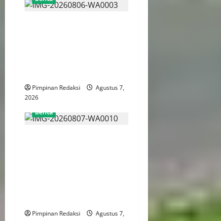
Perputaran Dana Judi Online
Tembus Rp86,82 Triliun,
PPATK: Piala Dunia 2026
Picu Lonjakan Aktivitas
Taruhan
Pimpinan Redaksi
Agustus 7,
2026
berita
Kemenekraf Gandeng
ABPEDNAS Perkuat
Pengembangan Ekonomi
Kreatif Berbasis Desa,
Wujudkan Desa Kreatif Yang
Mandiri dan Berdaya Saing
Pimpinan Redaksi
Agustus 7,