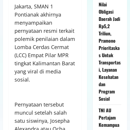
Nilai
Jakarta, SMAN 1
Obligasi
Pontianak akhirnya
Daerah Jadi
menyampaikan
Rp5,2
pernyataan resmi terkait
Triliun,
polemik penilaian dalam
Pramono
Lomba Cerdas Cermat
Prioritaska
(LCC) Empat Pilar MPR
s Untuk
Transportas
tingkat Kalimantan Barat
i, Layanan
yang viral di media
Kesehatan
sosial.
dan
Program
Sosial
Pernyataan tersebut
TNI AU
muncul setelah salah
Pertajam
satu siswinya, Josepha
Kemampua
Alexandra atau Ocha,