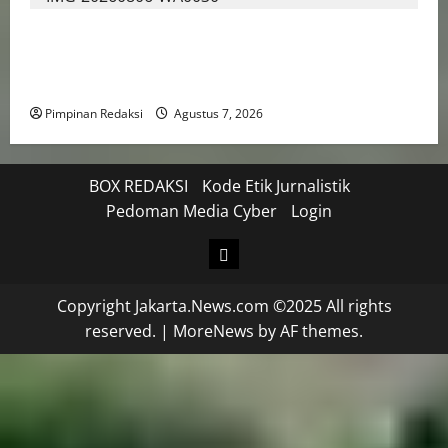
TNI AU Pertajam Kemampuan Personel Intelijen
Lewat Pelatihan Kepala Satuan Intelijen Angkatan Ke-
5
Pimpinan Redaksi
Agustus 7, 2026
BOX REDAKSI
Kode Etik Jurnalistik
Pedoman Media Cyber
Login
Copyright Jakarta.News.com ©2025 All rights
reserved.
|
MoreNews
by AF themes.