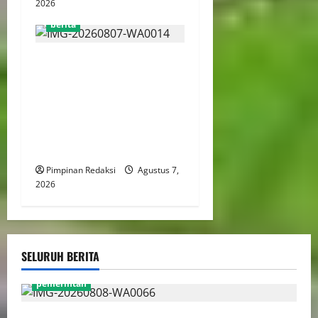
2026
berita
Menaker: Penguatan
Kompetensi Lulusan Untuk
Atasi Kesenjangan
Kebutuhan Dunia Kerja,
Kampus dan Industri Kunci
Cetak SDM Siap Kerja
Pimpinan Redaksi
Agustus 7,
2026
SELURUH BERITA
pemerintah