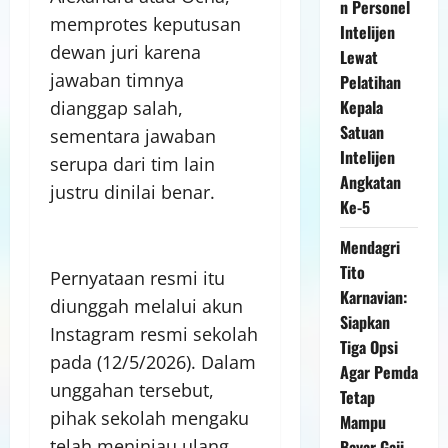
n Personel
memprotes keputusan
Intelijen
dewan juri karena
Lewat
jawaban timnya
Pelatihan
Kepala
dianggap salah,
Satuan
sementara jawaban
Intelijen
serupa dari tim lain
Angkatan
justru dinilai benar.
Ke-5
Mendagri
Tito
Pernyataan resmi itu
Karnavian:
diunggah melalui akun
Siapkan
Instagram resmi sekolah
Tiga Opsi
pada (12/5/2026). Dalam
Agar Pemda
unggahan tersebut,
Tetap
pihak sekolah mengaku
Mampu
telah meninjau ulang
Bayar Gaji