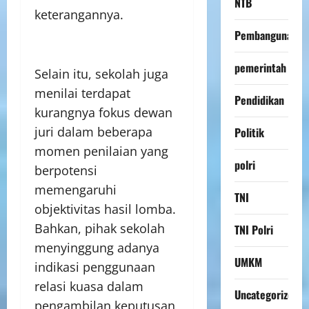
NTB
keterangannya.
Pembangunan
pemerintah
Selain itu, sekolah juga
menilai terdapat
Pendidikan
kurangnya fokus dewan
juri dalam beberapa
Politik
momen penilaian yang
polri
berpotensi
memengaruhi
TNI
objektivitas hasil lomba.
Bahkan, pihak sekolah
TNI Polri
menyinggung adanya
UMKM
indikasi penggunaan
relasi kuasa dalam
Uncategorized
pengambilan keputusan