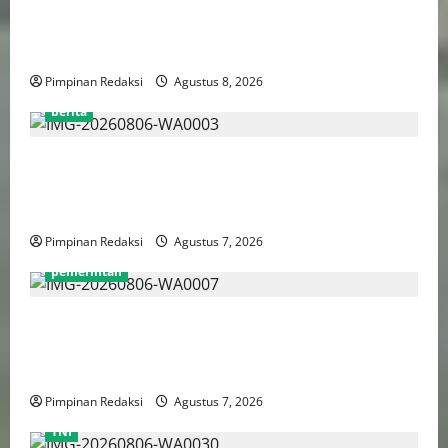
Gebenur Pramono Anung: Tidak ada Korban Jiwa,
Data Perpajakan Aman, Pelayanannya Publik Tetap
Berjalan
Pimpinan Redaksi
Agustus 8, 2026
berita
Perputaran Dana Judi Online Tembus Rp86,82
Triliun, PPATK: Piala Dunia 2026 Picu Lonjakan
Aktivitas Taruhan
Pimpinan Redaksi
Agustus 7, 2026
pemerintah
Pemprov DKI Naikkan Nilai Obligasi Daerah Jadi
Rp5,2 Triliun, Pramono Prioritaskas Untuk
Transportasi, Layanan Kesehatan dan Program Sosial
Pimpinan Redaksi
Agustus 7, 2026
TNI