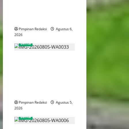
Pembacaan Tuntutan dalam
Sidang Kasus Pengerukan
Pelindo
Pimpinan Redaksi
Agustus 6,
2026
berita
AJB Jakarta Utara Jalin
Silaturahmi dengan Wali
Kota Administrasi Jakarta
Utara, Matangkan Persiapan
Lomba Karaoke Media
Online
Pimpinan Redaksi
Agustus 5,
2026
berita