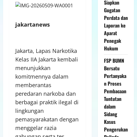
Siapkan
Gugatan
Perdata dan
jakartanews
Laporan ke
Aparat
Penegak
Hukum
Jakarta, Lapas Narkotika
Kelas IIA Jakarta kembali
FSP BUMN
menunjukkan
Bersatu
Pertanyaka
komitmennya dalam
n Proses
memberantas
Pembacaan
peredaran narkoba dan
Tuntutan
berbagai praktik ilegal di
dalam
lingkungan
Sidang
pemasyarakatan dengan
Kasus
menggelar razia
Pengerukan
gabungan serta tes
Pelindo