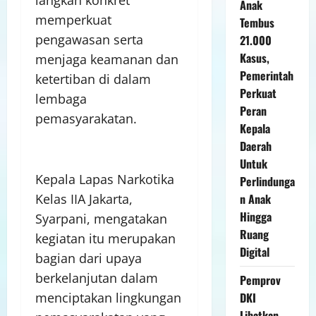
Anak
memperkuat
Tembus
pengawasan serta
21.000
Kasus,
menjaga keamanan dan
Pemerintah
ketertiban di dalam
Perkuat
lembaga
Peran
pemasyarakatan.
Kepala
Daerah
Untuk
Kepala Lapas Narkotika
Perlindunga
Kelas IIA Jakarta,
n Anak
Hingga
Syarpani, mengatakan
Ruang
kegiatan itu merupakan
Digital
bagian dari upaya
berkelanjutan dalam
Pemprov
menciptakan lingkungan
DKI
Libatkan