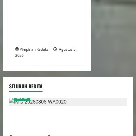
Kekerasan Terhadap Anak
Tembus 21.000 Kasus,
Pemerintah Perkuat Peran
Kepala Daerah Untuk
Perlindungan Anak Hingga
Ruang Digital
Pimpinan Redaksi
Agustus 5,
2026
SELURUH BERITA
hukum
Bank Aladin Syariah Tolak Ganti Kerugian Dana
Nasabah, GUMIRAN LAW OFFICE Siapkan Gugatan
Perdata dan Laporan ke Aparat Penegak Hukum