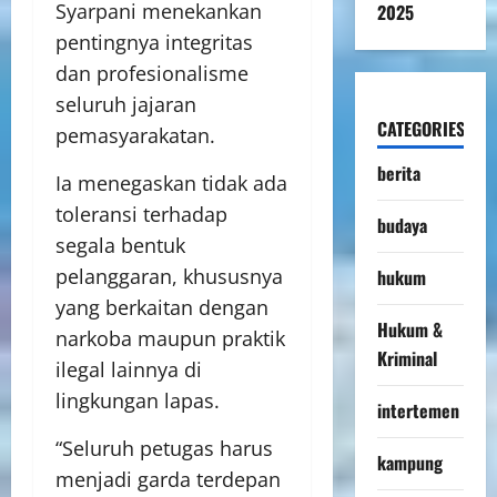
Syarpani menekankan
2025
pentingnya integritas
dan profesionalisme
seluruh jajaran
CATEGORIES
pemasyarakatan.
berita
Ia menegaskan tidak ada
toleransi terhadap
budaya
segala bentuk
pelanggaran, khususnya
hukum
yang berkaitan dengan
Hukum &
narkoba maupun praktik
Kriminal
ilegal lainnya di
lingkungan lapas.
intertemen
“Seluruh petugas harus
kampung
menjadi garda terdepan