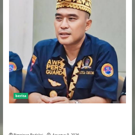
berita
Jelang HUT RI ke-81, Ketum DPP AWPI Hengki Ahmat
Jazuli: Kemerdekaan Harus Diisi dengan Karya dan
Pers Profesional
Pimpinan Redaksi
Agustus 9, 2026