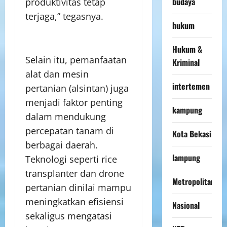
budaya
produktivitas tetap
terjaga,” tegasnya.
hukum
Hukum &
Selain itu, pemanfaatan
Kriminal
alat dan mesin
intertemen
pertanian (alsintan) juga
menjadi faktor penting
kampung
dalam mendukung
percepatan tanam di
Kota Bekasi
berbagai daerah.
lampung
Teknologi seperti rice
transplanter dan drone
Metropolitan
pertanian dinilai mampu
meningkatkan efisiensi
Nasional
sekaligus mengatasi