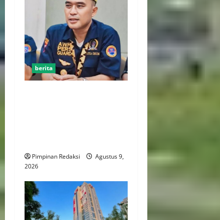
berita
Jelang HUT RI ke-81, Ketum
DPP AWPI Hengki Ahmat
Jazuli: Kemerdekaan Harus
Diisi dengan Karya dan Pers
Profesional
Pimpinan Redaksi
Agustus 9,
2026