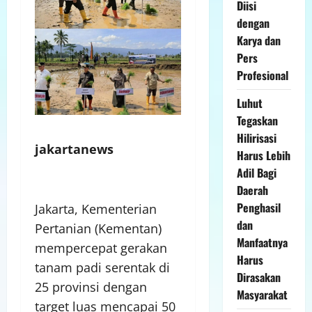
Diisi
dengan
Karya dan
Pers
Profesional
Luhut
Tegaskan
Hilirisasi
jakartanews
Harus Lebih
Adil Bagi
Daerah
Penghasil
Jakarta, Kementerian
dan
Pertanian (Kementan)
Manfaatnya
mempercepat gerakan
Harus
tanam padi serentak di
Dirasakan
25 provinsi dengan
Masyarakat
target luas mencapai 50