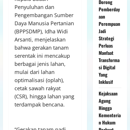
Dorong
Penyuluhan dan
Pemberday
Pengembangan Sumber
aan
Daya Manusia Pertanian
Perempuan
Jadi
(BPPSDMP), Idha Widi
Strategi
Arsanti, menjelaskan
Perluas
bahwa gerakan tanam
Manfaat
serentak ini mencakup
Transforma
berbagai jenis lahan,
si Digital
mulai dari lahan
Yang
optimalisasi (oplah),
Inklusif
cetak sawah rakyat
Kejaksaan
(CSR), hingga lahan yang
Agung
terdampak bencana.
Hingga
Kementeria
n Hukum
“Gerakan tanam padi
Perkuat