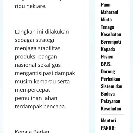
Puan
ribu hektare.
Maharani
Minta
Tenaga
Langkah ini dilakukan
Kesehatan
sebagai strategi
Berempati
menjaga stabilitas
Kepada
Pasien
produksi pangan
BPJS,
nasional sekaligus
Dorong
mengantisipasi dampak
Perbaikan
musim kemarau serta
Sistem dan
mempercepat
Budaya
pemulihan lahan
Pelayanan
terdampak bencana.
Kesehatan
Menteri
PANRB:
Kepala Badan