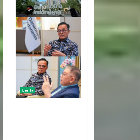
berita
Kejaksaan Agung Hingga
Kementerian Hukum
Perkuat Pengawalan
Penataan 274 BUMN Hingga
Juli 2026