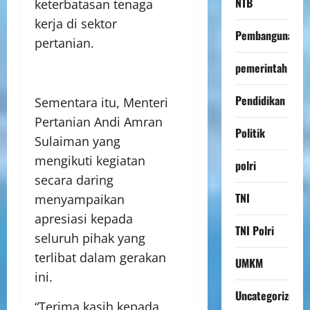
NTB
keterbatasan tenaga
kerja di sektor
Pembangunan
pertanian.
pemerintah
Pendidikan
Sementara itu, Menteri
Pertanian Andi Amran
Politik
Sulaiman yang
mengikuti kegiatan
polri
secara daring
TNI
menyampaikan
apresiasi kepada
TNI Polri
seluruh pihak yang
terlibat dalam gerakan
UMKM
ini.
Uncategorized
“Terima kasih kepada