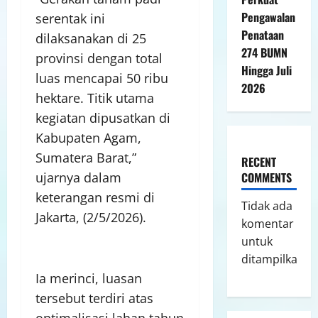
Pengawalan
serentak ini
Penataan
dilaksanakan di 25
274 BUMN
provinsi dengan total
Hingga Juli
luas mencapai 50 ribu
2026
hektare. Titik utama
kegiatan dipusatkan di
Kabupaten Agam,
Sumatera Barat,”
RECENT
COMMENTS
ujarnya dalam
keterangan resmi di
Tidak ada
Jakarta, (2/5/2026).
komentar
untuk
ditampilkan.
Ia merinci, luasan
tersebut terdiri atas