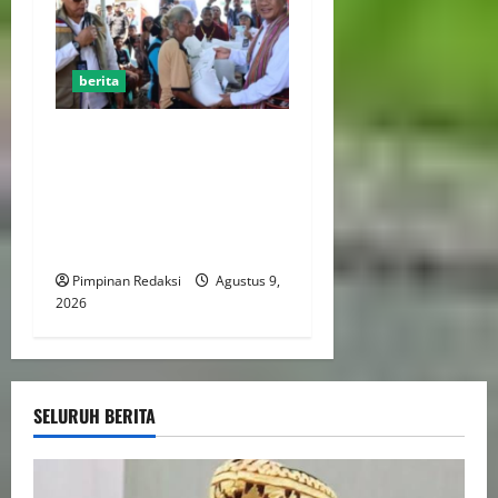
berita
Mentan Amran Percepat
Intervensi Pertanian di Alor,
Fokus Tekan Kemiskinan
dan Perkuat Ketahanan
Pangan dan Perkebunan
Pimpinan Redaksi
Agustus 9,
2026
SELURUH BERITA